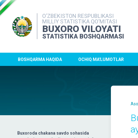
O‘ZBEKISTON RESPUBLIKASI
MILLIY STATISTIKA QO‘MITASI
BUXORO VILOYATI
STATISTIKA BOSHQARMASI
BOSHQARMA HAQIDA
OCHIQ MA'LUMOTLAR
Aso
B
a
Buxoroda chakana savdo sohasida