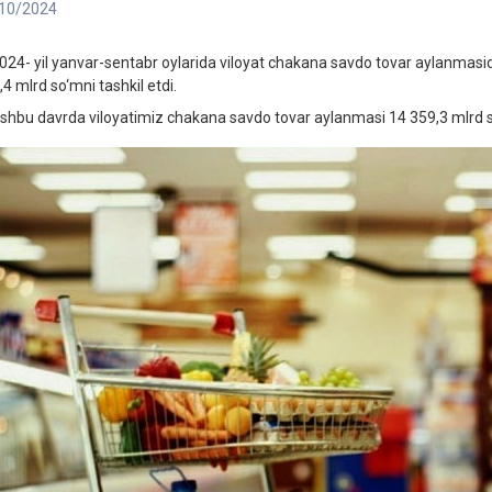
10/2024
4- yil yanvar-sentabr oylarida viloyat chakana savdo tovar aylanmasida
4 mlrd so‘mni tashkil etdi.
bu davrda viloyatimiz chakana savdo tovar aylanmasi 14 359,3 mlrd so