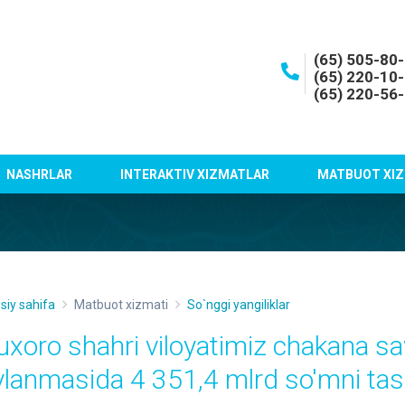
(65) 505-80
(65) 220-10
(65) 220-56
NASHRLAR
INTERAKTIV XIZMATLAR
MATBUOT XIZ
siy sahifa
Matbuot xizmati
So`nggi yangiliklar
uxoro shahri viloyatimiz chakana sa
ylanmasida 4 351,4 mlrd so'mni tash