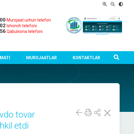
-00
Murojaat uchun telefon
-02
Ishonch telefoni
-56
Qabulxona telefoni
MATI
MUROJAATLAR
KONTAKTLAR
vdo tovar
kil etdi