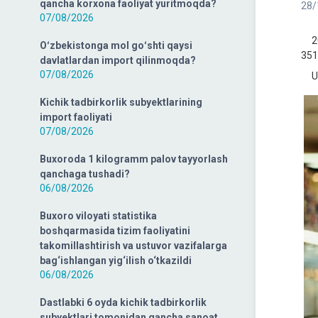
qancha korxona faoliyat yuritmoqda?
28/
07/08/2026
202
Oʻzbekistonga mol goʻshti qaysi
351,
davlatlardan import qilinmoqda?
07/08/2026
Ush
Kichik tadbirkorlik subyektlarining
import faoliyati
07/08/2026
Buxoroda 1 kilogramm palov tayyorlash
qanchaga tushadi?
06/08/2026
Buxoro viloyati statistika
boshqarmasida tizim faoliyatini
takomillashtirish va ustuvor vazifalarga
bag‘ishlangan yig‘ilish o‘tkazildi
06/08/2026
Dastlabki 6 oyda kichik tadbirkorlik
subyektlari tomonidan qancha sanoat