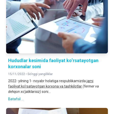
Hududlar kesimida faoliyat ko‘rsatayotgan
korxonalar soni
15/11/2022 •
So'nggi yangiliklar
2022- yilning 1- noyabr holatiga respublikamizda
jami
faoliyat ko‘rsatayotgan korxona va tashkilotlar
(fermer va
dehqon xo‘jaliklarisiz)
soni...
Batafsil ...