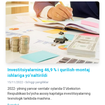
Investitsiyalarning 46,9 % i qurilish-montaj
ishlariga yo‘naltirildi
15/11/2022 •
So'nggi yangiliklar
2022- yilning yanvar-sentabr oylarida O‘zbekiston
Respublikasi bo‘yicha asosiy kapitalga investitsiyalarning
texnologik tarkibida mashina...