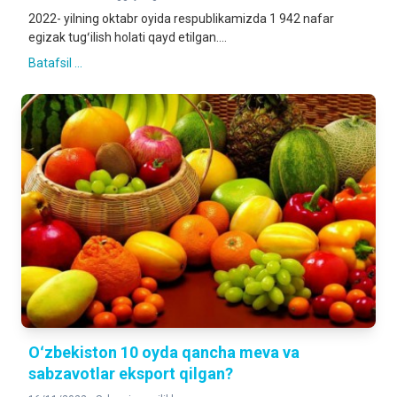
2022- yilning oktabr oyida respublikamizda 1 942 nafar
egizak tugʻilish holati qayd etilgan....
Batafsil ...
Oʻzbekiston 10 oyda qancha meva va
sabzavotlar eksport qilgan?