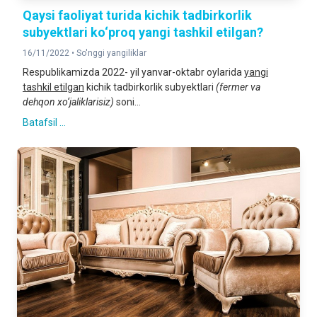
Qaysi faoliyat turida kichik tadbirkorlik
subyektlari ko‘proq yangi tashkil etilgan?
16/11/2022 •
So'nggi yangiliklar
Respublikamizda 2022- yil yanvar-oktabr oylarida
yangi
tashkil etilgan
kichik tadbirkorlik subyektlari
(fermer va
dehqon xo‘jaliklarisiz)
soni...
Batafsil ...