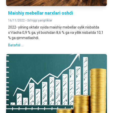
Maishiy mebellar narxlari oshdi
16/11/2022 •
So'nggi yangiliklar
2022- yilning oktabr oyida maishiy mebellar oylik nisbatda
oʻrtacha 0,9 % ga, yil boshidan 8,6 % ga va yillik nisbatda 10,1
% ga qimmatlashdi.
Batafsil ...