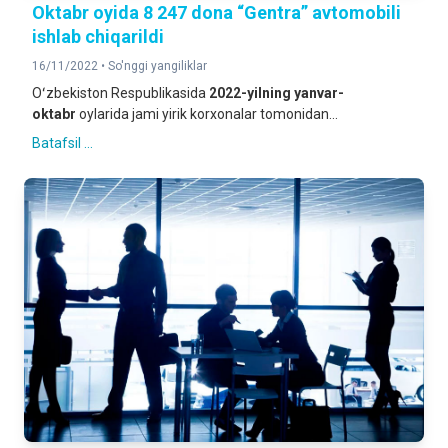
Oktabr oyida 8 247 dona “Gentra” avtomobili
ishlab chiqarildi
16/11/2022 •
So'nggi yangiliklar
Oʻzbekiston Respublikasida
2022-yilning
yanvar-
oktabr
oylarida jami yirik korxonalar tomonidan...
Batafsil ...