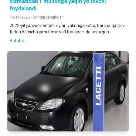
xizmatidan 1 millionga yaqin yoʻlovchi
foydalandi
16/11/2022 •
So'nggi yangiliklar
2022-yil yanvar-sentabr oylari yakuniga koʻra, barcha qatnov
turlari boʻyicha jami temir yoʻl transportida tashilgan ...
Batafsil ...