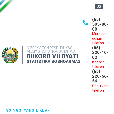
UZ
BOSHQARMA HAQIDA
(65)
505-80-
OCHIQ MA'LUMOTLAR
00
Murojaat
NASHRLAR
uchun
INTERAKTIV XIZMATLAR
telefon
(65)
O‘ZBEKISTON RESPUBLIKASI
MILLIY STATISTIKA QO‘MITASI
MATBUOT XIZMATI
220-10-
BUXORO VILOYATI
02
MUROJAATLAR
STATISTIKA BOSHQARMASI
Ishonch
telefoni
KONTAKTLAR
(65)
220-56-
56
Qabulxona
telefoni
SO'NGGI YANGILIKLAR