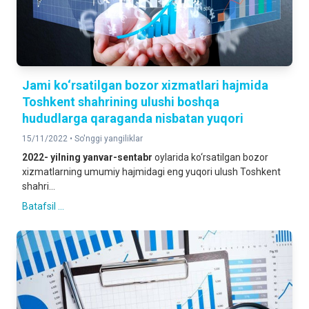
Jami ko‘rsatilgan bozor xizmatlari hajmida
Toshkent shahrining ulushi boshqa
hududlarga qaraganda nisbatan yuqori
15/11/2022 •
So'nggi yangiliklar
2022- yilning yanvar-sentabr
oylarida ko‘rsatilgan bozor
xizmatlarning umumiy hajmidagi eng yuqori ulush Toshkent
shahri...
Batafsil ...