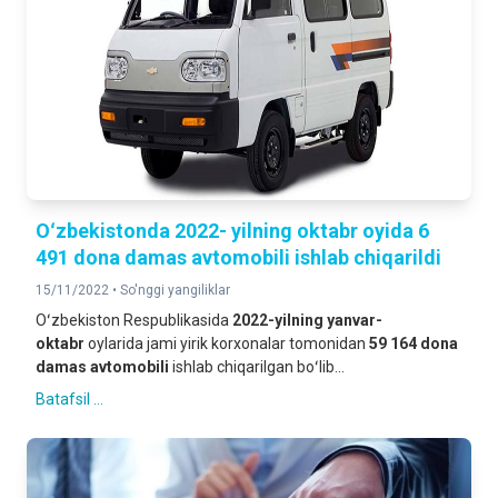
Oʻzbekistonda 2022- yilning oktabr oyida 6
491 dona damas avtomobili ishlab chiqarildi
15/11/2022 •
So'nggi yangiliklar
Oʻzbekiston Respublikasida
2022-yilning
yanvar-
oktabr
oylarida jami yirik korxonalar tomonidan
59 164 dona
damas
avtomobili
ishlab chiqarilgan boʻlib...
Batafsil ...