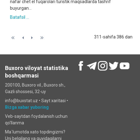
nafar chet el fuqarolari turistik maqsadlarda tashrif
buyurgan...
Batafsil ...
311-sahifa 386 dan
Buxoro viloyat statistika
boshqarmasi
200100, Buxoro vil., Buxoro sh.,
Gazli shossesi, 32-uy
info@buxstat.uz •
Sayt xaritasi
•
Bizga xabar yuboring
Veb-saytdan foydalanish uchun
qo'llanma
Ma`lumotda xato topdingizmi?
Uni belgilang va quyidagilarni