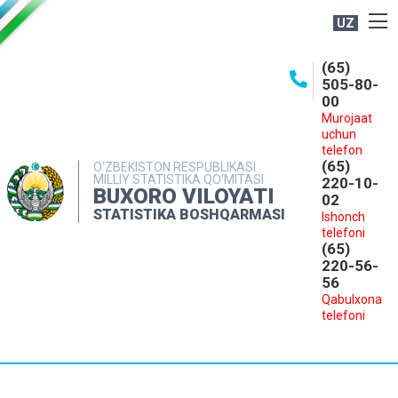
UZ
BOSHQARMA HAQIDA
(65)
505-80-
OCHIQ MA'LUMOTLAR
00
Murojaat
NASHRLAR
uchun
INTERAKTIV XIZMATLAR
telefon
(65)
O‘ZBEKISTON RESPUBLIKASI
MILLIY STATISTIKA QO‘MITASI
MATBUOT XIZMATI
220-10-
BUXORO VILOYATI
02
MUROJAATLAR
STATISTIKA BOSHQARMASI
Ishonch
telefoni
KONTAKTLAR
(65)
220-56-
56
Qabulxona
telefoni