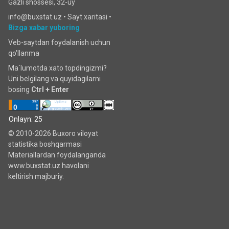
Gazli shossesi, 32-uy
info@buxstat.uz •
Sayt xaritasi
•
Bizga xabar yuboring
Veb-saytdan foydalanish uchun
qo'llanma
Ma`lumotda xato topdingizmi?
Uni belgilang va quyidagilarni
bosing
Ctrl + Enter
Onlayn: 25
© 2010-2026 Buxoro viloyat
statistika boshqarmasi
Materiallardan foydalanganda
www.buxstat.uz havolani
keltirish majburiy.