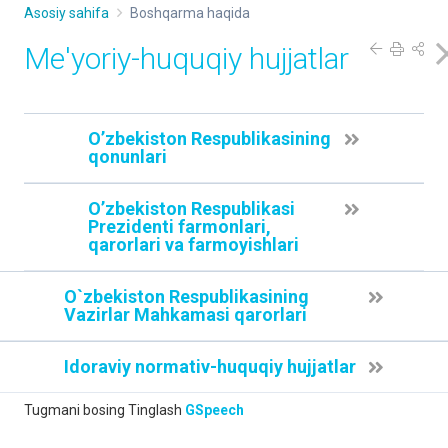
Asosiy sahifa
Boshqarma haqida
Me'yoriy-huquqiy hujjatlar
O’zbekiston Respublikasining
qonunlari
O’zbekiston Respublikasi
Prezidenti fаrmonlаri,
qarorlari va farmoyishlari
O`zbekiston Respublikasining
Vazirlar Mahkamasi qаrorlаri
Idoraviy normativ-huquqiy hujjatlar
Tugmani bosing
Tinglash
GSpeech