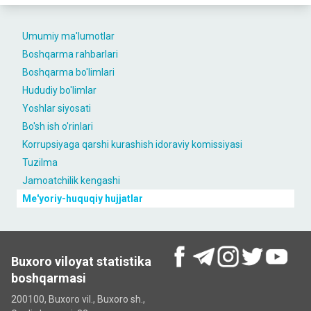
Umumiy ma'lumotlar
Boshqarma rahbarlari
Boshqarma bo'limlari
Hududiy bo'limlar
Yoshlar siyosati
Bo'sh ish o'rinlari
Korrupsiyaga qarshi kurashish idoraviy komissiyasi
Tuzilma
Jamoatchilik kengashi
Me'yoriy-huquqiy hujjatlar
Buxoro viloyat statistika
boshqarmasi
200100, Buxoro vil., Buxoro sh.,