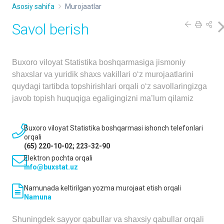
Asosiy sahifa
Murojaatlar
Savol berish
Buxoro viloyat Statistika boshqarmasiga jismoniy
shaxslar va yuridik shaxs vakillari o‘z murojaatlarini
quydagi tartibda topshirishlari orqali o‘z savollaringizga
javob topish huquqiga egaligingizni ma’lum qilamiz
Buxoro viloyat Statistika boshqarmasi ishonch telefonlari
orqali
(65) 220-10-02; 223-32-90
Elektron pochta orqali
info@buxstat.uz
Namunada keltirilgan yozma murojaat etish orqali
Namuna
Shuningdek sayyor qabullar va shaxsiy qabullar orqali