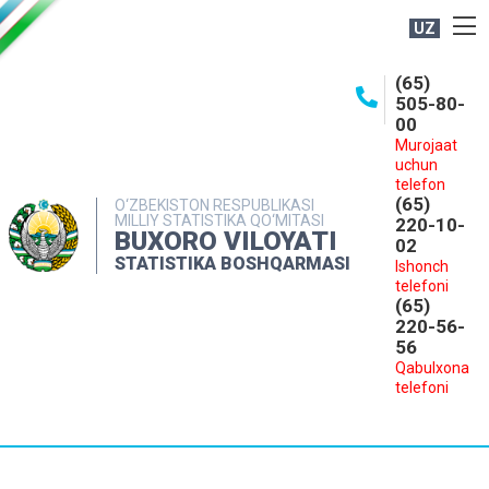
UZ
BOSHQARMA HAQIDA
(65)
505-80-
OCHIQ MA'LUMOTLAR
00
Murojaat
NASHRLAR
uchun
INTERAKTIV XIZMATLAR
telefon
(65)
O‘ZBEKISTON RESPUBLIKASI
MILLIY STATISTIKA QO‘MITASI
MATBUOT XIZMATI
220-10-
BUXORO VILOYATI
02
MUROJAATLAR
STATISTIKA BOSHQARMASI
Ishonch
telefoni
KONTAKTLAR
(65)
220-56-
56
Qabulxona
telefoni