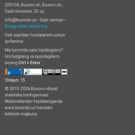
200100, Buxoro vil., Buxoro sh.,
Gazli shossesi, 32-uy
info@buxstat.uz •
Sayt xaritasi
•
Bizga xabar yuboring
Veb-saytdan foydalanish uchun
qo'llanma
Ma`lumotda xato topdingizmi?
Uni belgilang va quyidagilarni
bosing
Ctrl + Enter
Onlayn: 15
© 2010-2026 Buxoro viloyat
statistika boshqarmasi
Materiallardan foydalanganda
www.buxstat.uz havolani
keltirish majburiy.