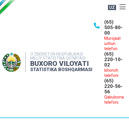
UZ
BOSHQARMA HAQIDA
(65)
505-80-
OCHIQ MA'LUMOTLAR
00
Murojaat
NASHRLAR
uchun
INTERAKTIV XIZMATLAR
telefon
(65)
O‘ZBEKISTON RESPUBLIKASI
MILLIY STATISTIKA QO‘MITASI
MATBUOT XIZMATI
220-10-
BUXORO VILOYATI
02
MUROJAATLAR
STATISTIKA BOSHQARMASI
Ishonch
telefoni
KONTAKTLAR
(65)
220-56-
56
Qabulxona
telefoni