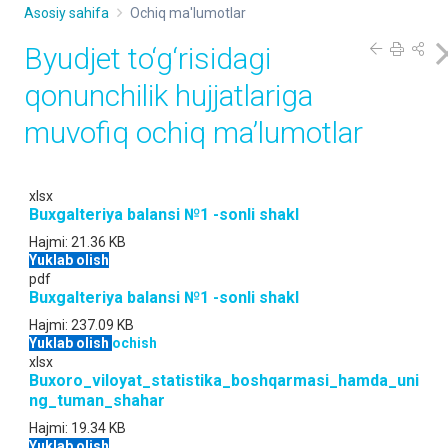
Asosiy sahifa
Ochiq ma'lumotlar
Byudjet to‘g‘risidagi
qonunchilik hujjatlariga
muvofiq ochiq maʼlumotlar
xlsx
Buxgalteriya balansi №1 -sonli shakl
Hajmi:
21.36 KB
Yuklab olish
pdf
Buxgalteriya balansi №1 -sonli shakl
Hajmi:
237.09 KB
Yuklab olish
ochish
xlsx
Buxoro_viloyat_statistika_boshqarmasi_hamda_uni
ng_tuman_shahar
Hajmi:
19.34 KB
Yuklab olish