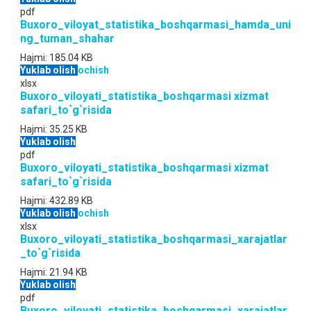
pdf
Buxoro_viloyat_statistika_boshqarmasi_hamda_uni
ng_tuman_shahar
Hajmi:
185.04 KB
Yuklab olish
ochish
xlsx
Buxoro_viloyati_statistika_boshqarmasi xizmat
safari_to`g`risida
Hajmi:
35.25 KB
Yuklab olish
pdf
Buxoro_viloyati_statistika_boshqarmasi xizmat
safari_to`g`risida
Hajmi:
432.89 KB
Yuklab olish
ochish
xlsx
Buxoro_viloyati_statistika_boshqarmasi_xarajatlar
_to`g`risida
Hajmi:
21.94 KB
Yuklab olish
pdf
Buxoro_viloyati_statistika_boshqarmasi_xarajatlar