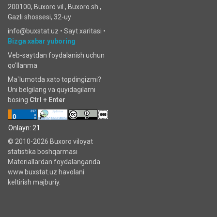
200100, Buxoro vil., Buxoro sh.,
Gazli shossesi, 32-uy
info@buxstat.uz •
Sayt xaritasi
•
Bizga xabar yuboring
Veb-saytdan foydalanish uchun
qo'llanma
Ma`lumotda xato topdingizmi?
Uni belgilang va quyidagilarni
bosing
Ctrl + Enter
Onlayn: 21
© 2010-2026 Buxoro viloyat
statistika boshqarmasi
Materiallardan foydalanganda
www.buxstat.uz havolani
keltirish majburiy.