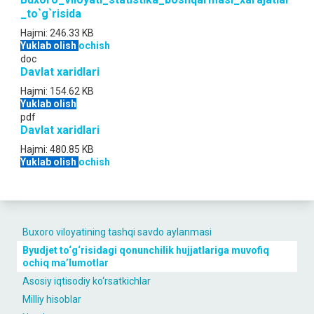
_to`g`risida
Hajmi:
246.33 KB
Yuklab olish
ochish
doc
Davlat xaridlari
Hajmi:
154.62 KB
Yuklab olish
pdf
Davlat xaridlari
Hajmi:
480.85 KB
Yuklab olish
ochish
Buxoro viloyatining tashqi savdo aylanmasi
Byudjet to‘g‘risidagi qonunchilik hujjatlariga muvofiq
ochiq maʼlumotlar
Asosiy iqtisodiy ko‘rsatkichlar
Milliy hisoblar