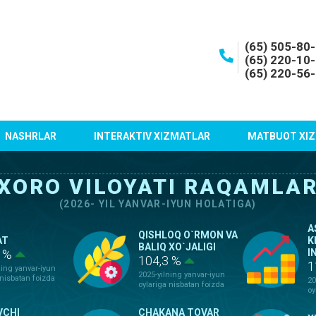
(65) 505-80
(65) 220-10
(65) 220-56
NASHRLAR
INTERAKTIV XIZMATLAR
MATBUOT XIZ
XORO VILOYATI RAQAMLA
(2026- YIL YANVAR-IYUN HOLATIGA)
A
QISHLOQ O`RMON VA
AT
K
BALIQ XO`JALIGI
2 %
I
104,3 %
1
ning yanvar-iyun
2025-yilning yanvar-iyun
 nisbatan foizda
20
oylariga nisbatan foizda
oy
VCHI
CHAKANA TOVAR