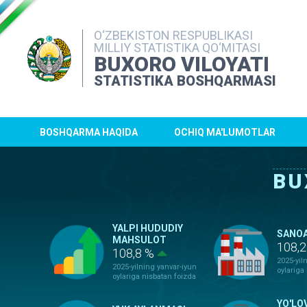
O‘ZBEKISTON RESPUBLIKASI
MILLIY STATISTIKA QO‘MITASI
BUXORO VILOYATI
STATISTIKA BOSHQARMASI
BOSHQARMA HAQIDA
OCHIQ MA'LUMOTLAR
BU
YALPI HUDUDIY
SANO
MAHSULOT
108,
108,8 %
2025-yil
2025-yilning yanvar-iyun
oylariga
oylariga nisbatan foizda
YO'LO