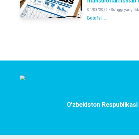
mahsulotlari ishlab 
04/08/2026 •
So'nggi yangilikl
Batafsil ...
O'zbekiston Respublikasi D