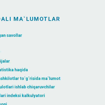
DALI MA`LUMOTLAR
gan savollar
r
ijalar
atistika haqida
shkilotlar to`g`risida ma`lumot
otlari ishlab chiqaruvchilar
lari indeksi kalkulyatori
soni