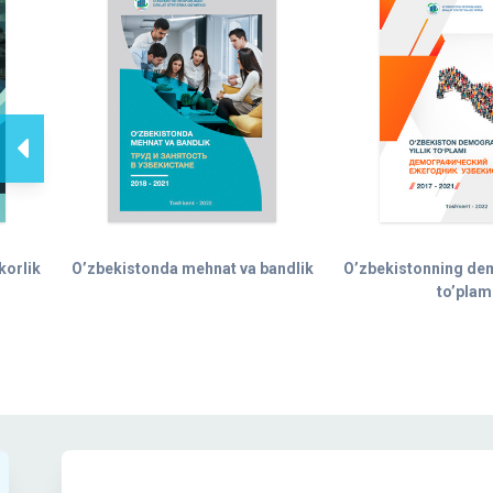
korlik
O’zbekistonda mehnat va bandlik
O’zbekistonning demo
to’plam