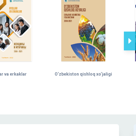
Buxoro tumani ijtimoiy-iqtisodiy
koʻrsatkichlari (2025- yil yanvar-iyun)
Kogon tumani ijtimoiy-iqtisodiy
koʻrsatkichlari (2025- yil yanvar-iyun)
ar va erkaklar
O‘zbekiston qishloq xo‘jаligi
Buxoro viloyatining 2025- yil yanvar-iyun
holatida YAHM ko'rsatkichlari