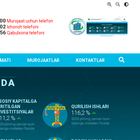
-00
Murojaat uchun telefon
-02
Ishonch telefoni
-56
Qabulxona telefoni
MATI
MUROJAATLAR
KONTAKTLAR
RDA
SOSIY KAPITALGA
IRITILGAN
QURILISH ISHLARI
NVESTITSIYALAR
116,2 %
11,2 %
2025-yilning yanvar-iyun
oylariga nisbatan foizda
25-yilning yanvar-iyun
lariga nisbatan foizda