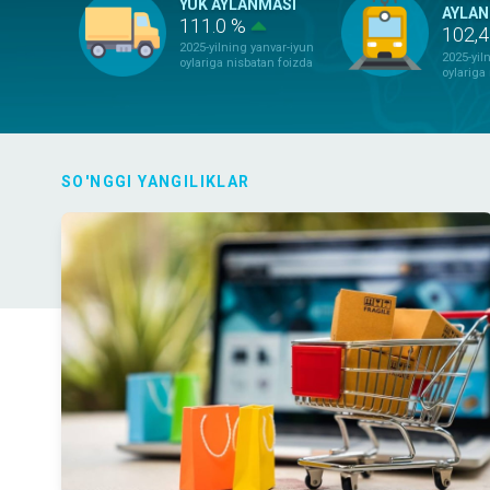
YUK AYLANMASI
AYLAN
111.0 %
102,
2025-yilning yanvar-iyun
2025-yil
oylariga nisbatan foizda
oylariga
SO'NGGI YANGILIKLAR