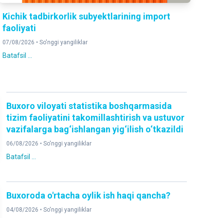
Kichik tadbirkorlik subyektlarining import
faoliyati
07/08/2026 •
So'nggi yangiliklar
Batafsil ...
Buxoro viloyati statistika boshqarmasida
tizim faoliyatini takomillashtirish va ustuvor
vazifalarga bag‘ishlangan yig‘ilish o‘tkazildi
06/08/2026 •
So'nggi yangiliklar
Batafsil ...
Buxoroda o'rtacha oylik ish haqi qancha?
04/08/2026 •
So'nggi yangiliklar