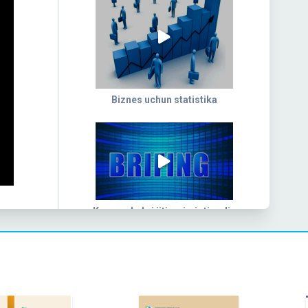
Biznes uchun statistika
Kogon shahri ijtimoiy-iqtisodiy
koʻrsatkichlari (2025- yil yanvar-iyun)