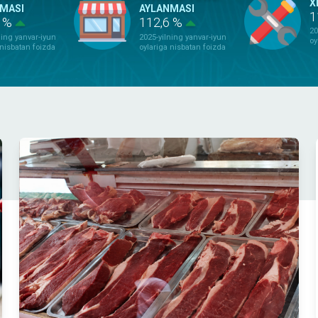
X
MASI
AYLANMASI
1
4 %
112,6 %
20
ning yanvar-iyun
2025-yilning yanvar-iyun
oy
 nisbatan foizda
oylariga nisbatan foizda