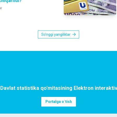
chiqarildi?
ar
So'nggi yangiliklar
avlat statistika qo'mitasining Elektron interaktiv
Portalga o`tish