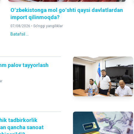
Oʻzbekistonga mol goʻshti qaysi davlatlardan
import qilinmoqda?
07/08/2026 •
So'nggi yangiliklar
Batafsil ...
mm palov tayyorlash
ar
hik tadbirkorlik
dan qancha sanoat