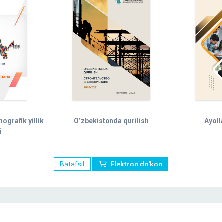
grafik yillik
O’zbekistonda qurilish
Ayoll
i
Batafsil
Elektron do'kon