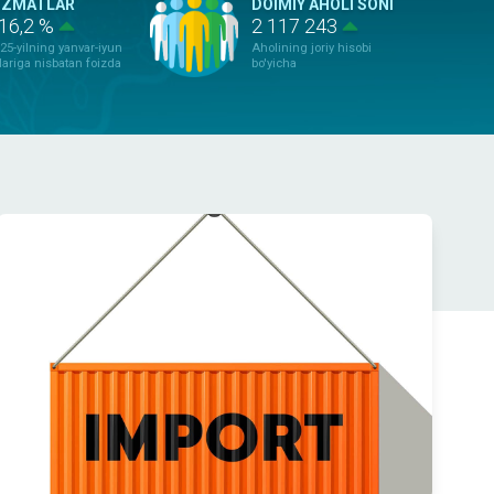
IZMATLAR
DOIMIY AHOLI SONI
16,2 %
2 117 243
25-yilning yanvar-iyun
Aholining joriy hisobi
lariga nisbatan foizda
bo'yicha