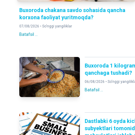
Buxoroda chakana savdo sohasida qancha
korxona faoliyat yuritmoqda?
07/08/2026 •
So'nggi yangiliklar
Batafsil ...
Buxoroda 1 kilogra
qanchaga tushadi?
06/08/2026 •
So'nggi yangilikl
Batafsil ...
Dastlabki 6 oyda kic
subyektlari tomoni