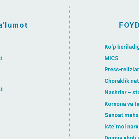
a'lumot
FOY
Koʻp beriladi
MICS
i
Press-relizla
Choraklik nat
ti
Nashrlar – st
Korxona va ta
Sanoat mahsul
Iste`mol narx
Doimiy aholi 