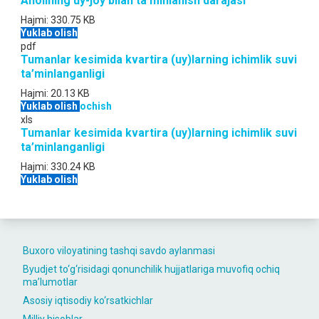
Aholining uy-joy bilan ta’minlanish darajasi
Hajmi:
330.75 KB
Yuklab olish
pdf
Tumanlar kesimida kvartira (uy)larning ichimlik suvi
ta’minlanganligi
Hajmi:
20.13 KB
Yuklab olish
ochish
xls
Tumanlar kesimida kvartira (uy)larning ichimlik suvi
ta’minlanganligi
Hajmi:
330.24 KB
Yuklab olish
Buxoro viloyatining tashqi savdo aylanmasi
Byudjet to‘g‘risidagi qonunchilik hujjatlariga muvofiq ochiq
maʼlumotlar
Asosiy iqtisodiy ko‘rsatkichlar