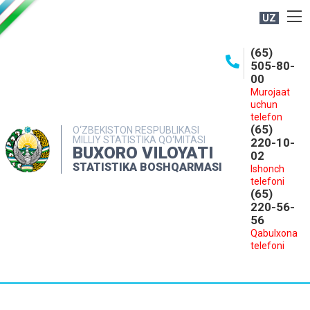
UZ
BOSHQARMA HAQIDA
(65)
505-80-
OCHIQ MA'LUMOTLAR
00
Murojaat
NASHRLAR
uchun
INTERAKTIV XIZMATLAR
telefon
(65)
O‘ZBEKISTON RESPUBLIKASI
MILLIY STATISTIKA QO‘MITASI
MATBUOT XIZMATI
220-10-
BUXORO VILOYATI
02
MUROJAATLAR
STATISTIKA BOSHQARMASI
Ishonch
telefoni
KONTAKTLAR
(65)
220-56-
56
Qabulxona
telefoni