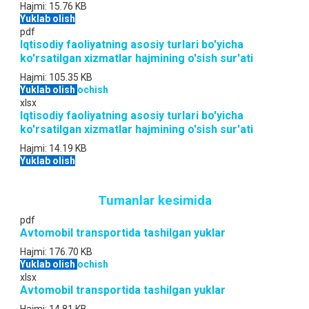
Hajmi:
15.76 KB
Yuklab olish
pdf
Iqtisodiy faoliyatning asosiy turlari bo'yicha
ko'rsatilgan xizmatlar hajmining o'sish sur'ati
Hajmi:
105.35 KB
Yuklab olish
ochish
xlsx
Iqtisodiy faoliyatning asosiy turlari bo'yicha
ko'rsatilgan xizmatlar hajmining o'sish sur'ati
Hajmi:
14.19 KB
Yuklab olish
Tumanlar kesimida
pdf
Avtomobil transportida tashilgan yuklar
Hajmi:
176.70 KB
Yuklab olish
ochish
xlsx
Avtomobil transportida tashilgan yuklar