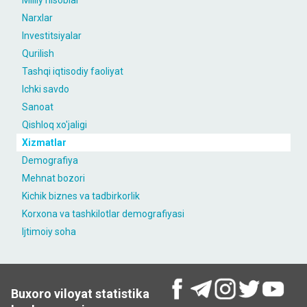
Milliy hisoblar
Narxlar
Investitsiyalar
Qurilish
Tashqi iqtisodiy faoliyat
Ichki savdo
Sanoat
Qishloq xo'jaligi
Xizmatlar
Demografiya
Mehnat bozori
Kichik biznes va tadbirkorlik
Korxona va tashkilotlar demografiyasi
Ijtimoiy soha
Buxoro viloyat statistika