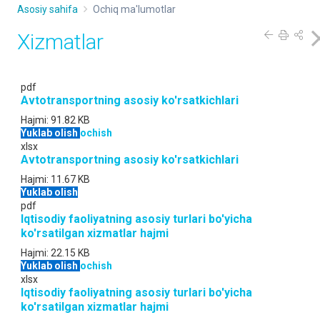
Asosiy sahifa
Ochiq ma'lumotlar
Xizmatlar
pdf
Аvtotransportning asosiy ko'rsatkichlari
Hajmi:
91.82 KB
Yuklab olish
ochish
xlsx
Аvtotransportning asosiy ko'rsatkichlari
Hajmi:
11.67 KB
Yuklab olish
pdf
Iqtisodiy faoliyatning asosiy turlari bo'yicha
ko'rsatilgan xizmatlar hajmi
Hajmi:
22.15 KB
Yuklab olish
ochish
xlsx
Iqtisodiy faoliyatning asosiy turlari bo'yicha
ko'rsatilgan xizmatlar hajmi