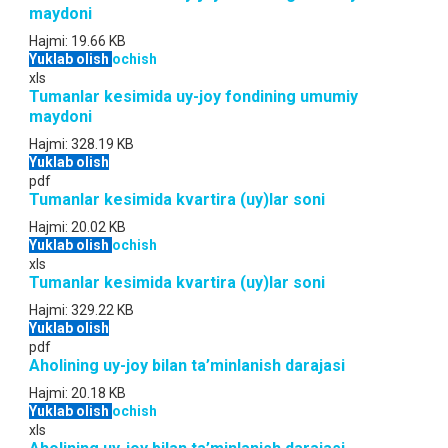
maydoni
Hajmi:
19.66 KB
Yuklab olish
ochish
xls
Tumanlar kesimida uy-joy fondining umumiy
maydoni
Hajmi:
328.19 KB
Yuklab olish
pdf
Tumanlar kesimida kvartira (uy)lar soni
Hajmi:
20.02 KB
Yuklab olish
ochish
xls
Tumanlar kesimida kvartira (uy)lar soni
Hajmi:
329.22 KB
Yuklab olish
pdf
Aholining uy-joy bilan ta’minlanish darajasi
Hajmi:
20.18 KB
Yuklab olish
ochish
xls