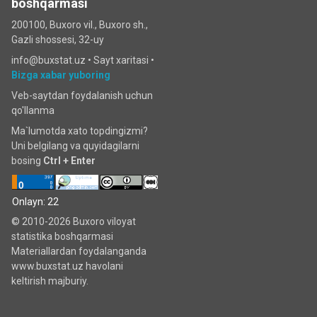
boshqarmasi
200100, Buxoro vil., Buxoro sh.,
Gazli shossesi, 32-uy
info@buxstat.uz •
Sayt xaritasi
•
Bizga xabar yuboring
Veb-saytdan foydalanish uchun
qo'llanma
Ma`lumotda xato topdingizmi?
Uni belgilang va quyidagilarni
bosing
Ctrl + Enter
Onlayn: 22
© 2010-2026 Buxoro viloyat
statistika boshqarmasi
Materiallardan foydalanganda
www.buxstat.uz havolani
keltirish majburiy.