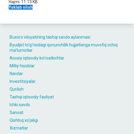
Hajmi:
11.13 KB
Yuklab olish
Buxoro viloyatining tashqi savdo aylanmasi
Byudjet to‘g‘risidagi qonunchilik hujjatlariga muvofiq ochiq
maʼlumotlar
Asosiy iqtisodiy ko‘rsatkichlar
Milliy hisoblar
Narxlar
Investitsiyalar
Qurilish
Tashqi iqtisodiy faoliyat
Ichki savdo
Sanoat
Qishloq xo'jaligi
Xizmatlar