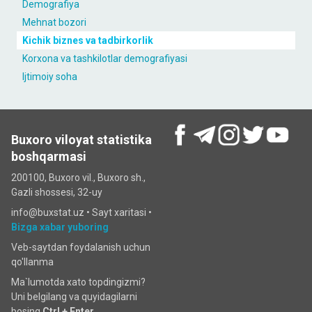
Demografiya
Mehnat bozori
Kichik biznes va tadbirkorlik
Korxona va tashkilotlar demografiyasi
Ijtimoiy soha
Buxoro viloyat statistika
boshqarmasi
200100, Buxoro vil., Buxoro sh.,
Gazli shossesi, 32-uy
info@buxstat.uz •
Sayt xaritasi
•
Bizga xabar yuboring
Veb-saytdan foydalanish uchun
qo'llanma
Ma`lumotda xato topdingizmi?
Uni belgilang va quyidagilarni
bosing
Ctrl + Enter