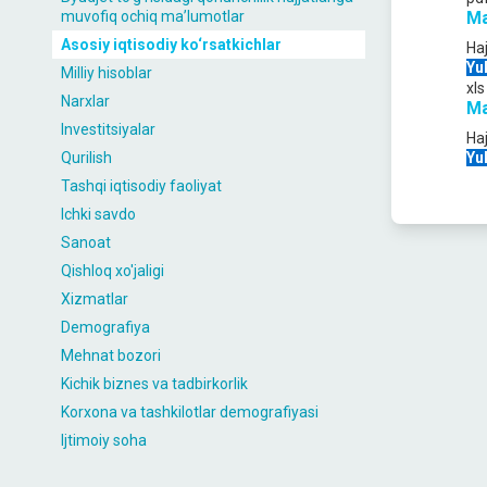
muvofiq ochiq maʼlumotlar
Ma
Asosiy iqtisodiy ko‘rsatkichlar
Ha
Yu
Milliy hisoblar
xls
Narxlar
Ma
Investitsiyalar
Ha
Qurilish
Yu
Tashqi iqtisodiy faoliyat
Ichki savdo
Sanoat
Qishloq xo'jaligi
Xizmatlar
Demografiya
Mehnat bozori
Kichik biznes va tadbirkorlik
Korxona va tashkilotlar demografiyasi
Ijtimoiy soha