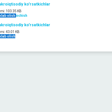
kroiqtisodiy ko'rsatkichlar
jmi:
103.35 KB
klab olish
ochish
kroiqtisodiy ko'rsatkichlar
jmi:
43.01 KB
klab olish