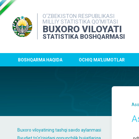
O‘ZBEKISTON RESPUBLIKASI
MILLIY STATISTIKA QO‘MITASI
BUXORO VILOYATI
STATISTIKA BOSHQARMASI
BOSHQARMA HAQIDA
OCHIQ MA'LUMOTLAR
Aso
A
Buxoro viloyatining tashqi savdo aylanmasi
Byudjet to‘g‘risidagi qonunchilik hujjatlariga
pd