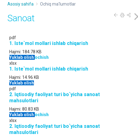
Asosiy sahifa
Ochiq ma'lumotlar
Sanoat
pdf
1. Iste`mol mollari ishlab chiqarish
Hajmi:
184.78 KB
Yuklab olish
ochish
xlsx
1. Iste`mol mollari ishlab chiqarish
Hajmi:
14.96 KB
Yuklab olish
pdf
2. Iqtisodiy faoliyat turi bo`yicha sanoat
mahsulotlari
Hajmi:
80.83 KB
Yuklab olish
ochish
xlsx
2. Iqtisodiy faoliyat turi bo`yicha sanoat
mahsulotlari