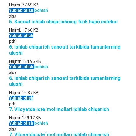
Hajmi:
77.59 KB
Yuklab olish
ochish
xlsx
5. Sanoat ishlab chiqarishning fizik hajm indeksi
Hajmi:
17.60 KB
Yuklab olish
pdf
6. Ishlab chiqarish sanoati tarkibida tumanlarning
ulushi
Hajmi:
124.95 KB
Yuklab olish
ochish
xlsx
6. Ishlab chiqarish sanoati tarkibida tumanlarning
ulushi
Hajmi:
16.87 KB
Yuklab olish
pdf
7. Viloyatda iste`mol mollari ishlab chiqarish
Hajmi:
159.12 KB
Yuklab olish
ochish
xlsx
7. Viloyatda iste`mol mollari ishlab chiqarish