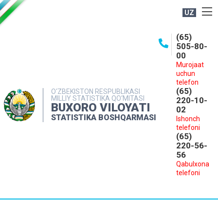
UZ
BOSHQARMA HAQIDA
(65)
505-80-
OCHIQ MA'LUMOTLAR
00
Murojaat
NASHRLAR
uchun
INTERAKTIV XIZMATLAR
telefon
(65)
O‘ZBEKISTON RESPUBLIKASI
MILLIY STATISTIKA QO‘MITASI
MATBUOT XIZMATI
220-10-
BUXORO VILOYATI
02
MUROJAATLAR
STATISTIKA BOSHQARMASI
Ishonch
telefoni
KONTAKTLAR
(65)
220-56-
56
Qabulxona
telefoni