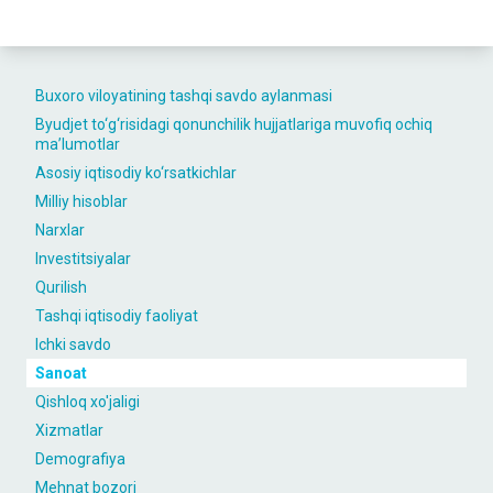
Buxoro viloyatining tashqi savdo aylanmasi
Byudjet to‘g‘risidagi qonunchilik hujjatlariga muvofiq ochiq
maʼlumotlar
Asosiy iqtisodiy ko‘rsatkichlar
Milliy hisoblar
Narxlar
Investitsiyalar
Qurilish
Tashqi iqtisodiy faoliyat
Ichki savdo
Sanoat
Qishloq xo'jaligi
Xizmatlar
Demografiya
Mehnat bozori