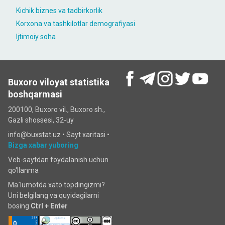
Kichik biznes va tadbirkorlik
Korxona va tashkilotlar demografiyasi
Ijtimoiy soha
Buxoro viloyat statistika
boshqarmasi
200100, Buxoro vil., Buxoro sh.,
Gazli shossesi, 32-uy
info@buxstat.uz •
Sayt xaritasi
•
Bizga xabar yuboring
Veb-saytdan foydalanish uchun
qo'llanma
Ma`lumotda xato topdingizmi?
Uni belgilang va quyidagilarni
bosing
Ctrl + Enter