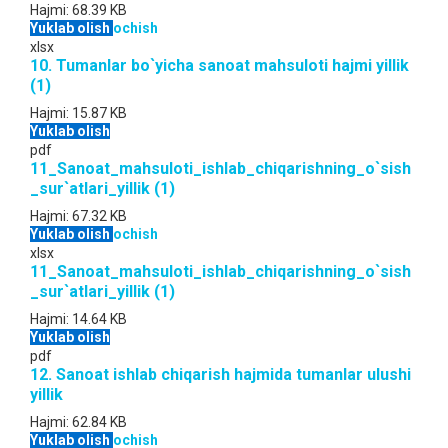
Hajmi:
68.39 KB
Yuklab olish
ochish
xlsx
10. Tumanlar bo`yicha sanoat mahsuloti hajmi yillik
(1)
Hajmi:
15.87 KB
Yuklab olish
pdf
11_Sanoat_mahsuloti_ishlab_chiqarishning_o`sish
_sur`atlari_yillik (1)
Hajmi:
67.32 KB
Yuklab olish
ochish
xlsx
11_Sanoat_mahsuloti_ishlab_chiqarishning_o`sish
_sur`atlari_yillik (1)
Hajmi:
14.64 KB
Yuklab olish
pdf
12. Sanoat ishlab chiqarish hajmida tumanlar ulushi
yillik
Hajmi:
62.84 KB
Yuklab olish
ochish