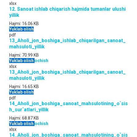
xlsx
12. Sanoat ishlab chiqarish hajmida tumanlar ulushi
yillik
Hajmi:
16.06 KB
Yuklab olish
pdf
13_Aholi_jon_boshiga_ishlab_chiqarilgan_sanoat_
mahsuloti_yillik
Hajmi:
70.99 KB
Yuklab olish
ochish
xlsx
13_Aholi_jon_boshiga_ishlab_chiqarilgan_sanoat_
mahsuloti_yillik
Hajmi:
16.65 KB
Yuklab olish
pdf
14_Aholi_jon_boshiga_sanoat_mahsulotining_o`sis
h_sur`atlari_yillik
Hajmi:
68.87 KB
Yuklab olish
ochish
xlsx
14_Aholi_jon_boshiga_sanoat_mahsulotining_o`sis