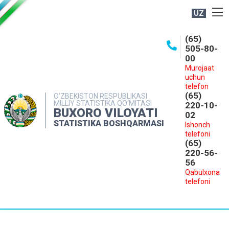
UZ
BOSHQARMA HAQIDA
(65)
505-80-
OCHIQ MA'LUMOTLAR
00
Murojaat
NASHRLAR
uchun
INTERAKTIV XIZMATLAR
telefon
(65)
O‘ZBEKISTON RESPUBLIKASI
MILLIY STATISTIKA QO‘MITASI
MATBUOT XIZMATI
220-10-
BUXORO VILOYATI
02
MUROJAATLAR
STATISTIKA BOSHQARMASI
Ishonch
telefoni
KONTAKTLAR
(65)
220-56-
56
Qabulxona
telefoni