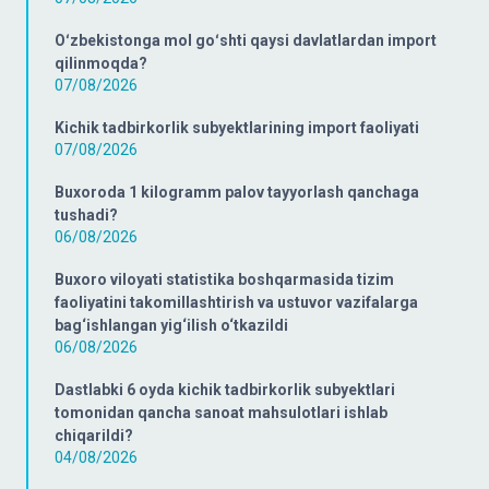
Oʻzbekistonga mol goʻshti qaysi davlatlardan import
qilinmoqda?
07/08/2026
Kichik tadbirkorlik subyektlarining import faoliyati
07/08/2026
Buxoroda 1 kilogramm palov tayyorlash qanchaga
tushadi?
06/08/2026
Buxoro viloyati statistika boshqarmasida tizim
faoliyatini takomillashtirish va ustuvor vazifalarga
bag‘ishlangan yig‘ilish o‘tkazildi
06/08/2026
Dastlabki 6 oyda kichik tadbirkorlik subyektlari
tomonidan qancha sanoat mahsulotlari ishlab
chiqarildi?
04/08/2026