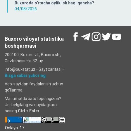
Buxoroda o'rtacha oylik ish haqi qancha?
04/08/2026
Buxoro viloyat statistika
boshqarmasi
200100, Buxoro vil., Buxoro sh.,
Gazli shossesi, 32-uy
info@buxstat.uz •
Sayt xaritasi
•
Bizga xabar yuboring
Veb-saytdan foydalanish uchun
qo'llanma
Ma`lumotda xato topdingizmi?
Uni belgilang va quyidagilarni
bosing
Ctrl + Enter
Onlayn: 17