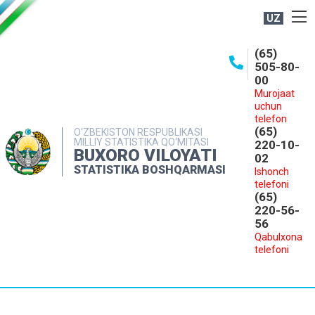
UZ
BOSHQARMA HAQIDA
(65)
505-80-
OCHIQ MA'LUMOTLAR
00
Murojaat
NASHRLAR
uchun
INTERAKTIV XIZMATLAR
telefon
(65)
O‘ZBEKISTON RESPUBLIKASI
MILLIY STATISTIKA QO‘MITASI
MATBUOT XIZMATI
220-10-
BUXORO VILOYATI
02
MUROJAATLAR
STATISTIKA BOSHQARMASI
Ishonch
telefoni
KONTAKTLAR
(65)
220-56-
56
Qabulxona
telefoni