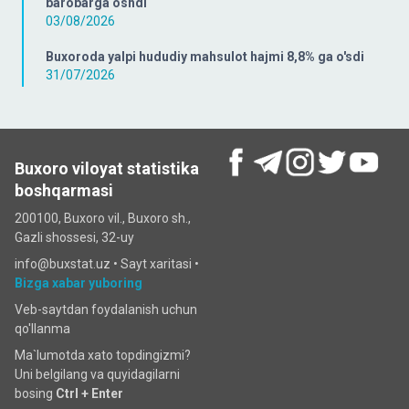
barobarga oshdi
03/08/2026
Buxoroda yalpi hududiy mahsulot hajmi 8,8% ga o'sdi
31/07/2026
Buxoro viloyat statistika
boshqarmasi
200100, Buxoro vil., Buxoro sh.,
Gazli shossesi, 32-uy
info@buxstat.uz •
Sayt xaritasi
•
Bizga xabar yuboring
Veb-saytdan foydalanish uchun
qo'llanma
Ma`lumotda xato topdingizmi?
Uni belgilang va quyidagilarni
bosing
Ctrl + Enter