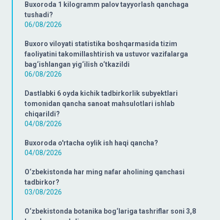
Buxoroda 1 kilogramm palov tayyorlash qanchaga
tushadi?
06/08/2026
Buxoro viloyati statistika boshqarmasida tizim
faoliyatini takomillashtirish va ustuvor vazifalarga
bag‘ishlangan yig‘ilish o‘tkazildi
06/08/2026
Dastlabki 6 oyda kichik tadbirkorlik subyektlari
tomonidan qancha sanoat mahsulotlari ishlab
chiqarildi?
04/08/2026
Buxoroda o'rtacha oylik ish haqi qancha?
04/08/2026
O‘zbekistonda har ming nafar aholining qanchasi
tadbirkor?
03/08/2026
O‘zbekistonda botanika bog‘lariga tashriflar soni 3,8