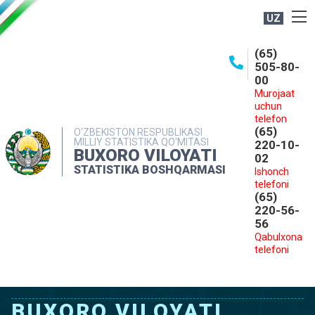
UZ
BOSHQARMA HAQIDA
(65)
505-80-
OCHIQ MA'LUMOTLAR
00
Murojaat
NASHRLAR
uchun
INTERAKTIV XIZMATLAR
telefon
(65)
O‘ZBEKISTON RESPUBLIKASI
MILLIY STATISTIKA QO‘MITASI
MATBUOT XIZMATI
220-10-
BUXORO VILOYATI
02
MUROJAATLAR
STATISTIKA BOSHQARMASI
Ishonch
telefoni
KONTAKTLAR
(65)
220-56-
56
Qabulxona
telefoni
BUXORO VILOYATI