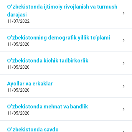
O‘zbekistondа ijtimoiy rivojlаnish vа turmush
QURILISH ISHLARI
dаrаjаsi
116,2 %
2025-yilning yanvar-iyun oylariga nisbatan foizda
11/07/2022
O’zbekistonning demografik yillik to’plami
YUK AYLANMASI
111.0 %
11/05/2020
2025-yilning yanvar-iyun oylariga nisbatan foizda
O’zbekistonda kichik tadbirkorlik
YO'LOVCHI AYLANMASI
11/05/2020
102,4 %
2025-yilning yanvar-iyun oylariga nisbatan foizda
Ayollar va erkaklar
11/05/2020
CHAKANA TOVAR AYLANMASI
112,6 %
O’zbekistonda mehnat va bandlik
2025-yilning yanvar-iyun oylariga nisbatan foizda
11/05/2020
XIZMATLAR
116,2 %
O‘zbekistondа sаvdo