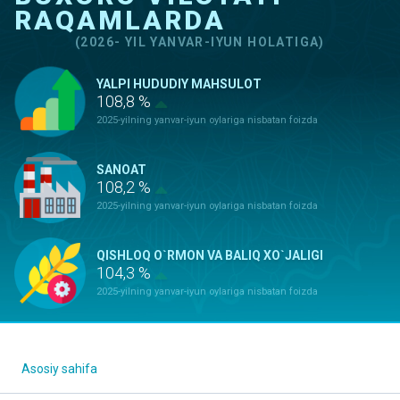
RAQAMLARDA
(2026- YIL YANVAR-IYUN HOLATIGA)
YALPI HUDUDIY MAHSULOT
108,8 %
2025-yilning yanvar-iyun oylariga nisbatan foizda
SANOAT
108,2 %
2025-yilning yanvar-iyun oylariga nisbatan foizda
QISHLOQ O`RMON VA BALIQ XO`JALIGI
104,3 %
2025-yilning yanvar-iyun oylariga nisbatan foizda
ASOSIY KAPITALGA KIRITILGAN
INVESTITSIYALAR
111,2 %
Asosiy sahifa
2025-yilning yanvar-iyun oylariga nisbatan foizda