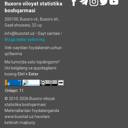
Buxoro viloyat statistika
boshqarmasi
200100, Buxoro vil., Buxoro sh.,
Gazli shossesi, 32-uy
info@buxstat.uz •
Sayt xaritasi
•
Bizga xabar yuboring
Veb-saytdan foydalanish uchun
qo'llanma
Ma`lumotda xato topdingizmi?
Uni belgilang va quyidagilarni
bosing
Ctrl + Enter
Onlayn: 11
© 2010-2026 Buxoro viloyat
statistika boshqarmasi
Materiallardan foydalanganda
www.buxstat.uz havolani
keltirish majburiy.