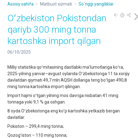
Asosiy sahifa
Matbuot xizmati
So`nggi yangiliklar
Oʻzbekiston Pokistondan
qariyb 300 ming tonna
kartoshka import qilgan
06/10/2025
Milliy statistika qoʻmitasining dastlabki maʼlumotlariga koʻra,
2025-yilning yanvar–avgust oylarida Oʻzbekistonga 11 ta xorijiy
davlatdan qiymati 49,7 mln AQSH dollariga teng boʻlgan 490,8
ming tonna kartoshka import qilingan.
Import hajmi oʻtgan yilning mos davriga nisbatan 41 ming
tonnaga yoki 9,1 % ga oshgan.
8 oyda Oʻzbekistonga eng koʻp kartoshka yetkazib bergan
davlatlar:
Pokiston – 299,4 ming tonna;
Qozogʻiston – 110 ming tonna;