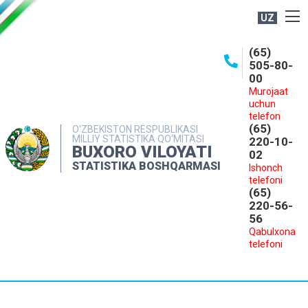
UZ
BOSHQARMA HAQIDA
(65)
505-80-
OCHIQ MA'LUMOTLAR
00
Murojaat
NASHRLAR
uchun
INTERAKTIV XIZMATLAR
telefon
(65)
O‘ZBEKISTON RESPUBLIKASI
MILLIY STATISTIKA QO‘MITASI
MATBUOT XIZMATI
220-10-
BUXORO VILOYATI
02
MUROJAATLAR
STATISTIKA BOSHQARMASI
Ishonch
telefoni
KONTAKTLAR
(65)
220-56-
56
Qabulxona
telefoni