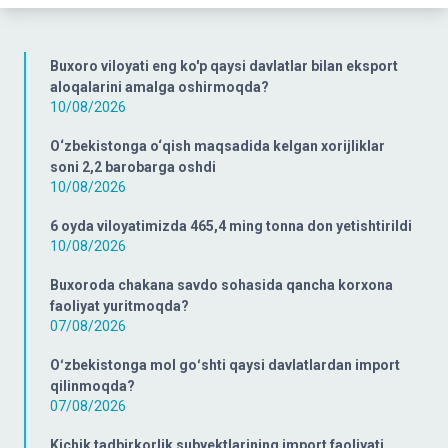
Buxoro viloyati eng ko'p qaysi davlatlar bilan eksport
aloqalarini amalga oshirmoqda?
10/08/2026
O‘zbekistonga o‘qish maqsadida kelgan xorijliklar
soni 2,2 barobarga oshdi
10/08/2026
6 oyda viloyatimizda 465,4 ming tonna don yetishtirildi
10/08/2026
Buxoroda chakana savdo sohasida qancha korxona
faoliyat yuritmoqda?
07/08/2026
Oʻzbekistonga mol goʻshti qaysi davlatlardan import
qilinmoqda?
07/08/2026
Kichik tadbirkorlik subyektlarining import faoliyati