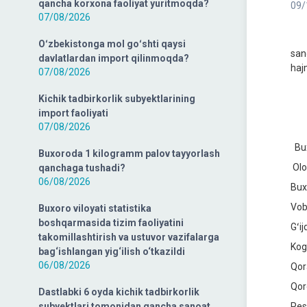
qancha korxona faoliyat yuritmoqda?
09/
07/08/2026
Das
Oʻzbekistonga mol goʻshti qaysi
san
davlatlardan import qilinmoqda?
hajm
07/08/2026
Kichik tadbirkorlik subyektlarining
H
import faoliyati
07/08/2026
B
Buxoroda 1 kilogramm palov tayyorlash
O
qanchaga tushadi?
06/08/2026
B
V
Buxoro viloyati statistika
boshqarmasida tizim faoliyatini
G
takomillashtirish va ustuvor vazifalarga
K
bag‘ishlangan yig‘ilish o‘tkazildi
06/08/2026
Q
Q
Dastlabki 6 oyda kichik tadbirkorlik
subyektlari tomonidan qancha sanoat
P