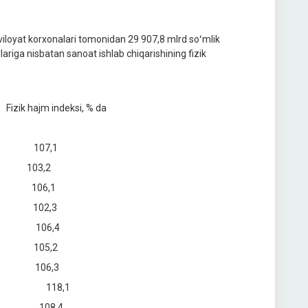
oyat korxonalari tomonidan 29 907,8 mlrd soʻmlik
lariga nisbatan sanoat ishlab chiqarishining fizik
deksi, % da
 107,1
03,2
06,1
02,3
106,4
05,2
106,3
1 118,1
108,4