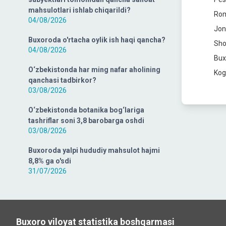
mahsulotlari ishlab chiqarildi?
R
04/08/2026
J
Buxoroda o'rtacha oylik ish haqi qancha?
S
04/08/2026
B
O‘zbekistonda har ming nafar aholining
qanchasi tadbirkor?
03/08/2026
O‘zbekistonda botanika bog‘lariga
tashriflar soni 3,8 barobarga oshdi
03/08/2026
Buxoroda yalpi hududiy mahsulot hajmi
8,8% ga o'sdi
31/07/2026
Buxoro viloyat statistika boshqarmasi