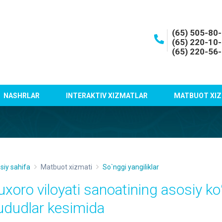
(65) 505-80
(65) 220-10
(65) 220-56
NASHRLAR
INTERAKTIV XIZMATLAR
MATBUOT XIZ
siy sahifa
Matbuot xizmati
So`nggi yangiliklar
uxoro viloyati sanoatining asosiy koʻ
ududlar kesimida