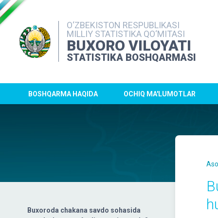
O‘ZBEKISTON RESPUBLIKASI
MILLIY STATISTIKA QO‘MITASI
BUXORO VILOYATI
STATISTIKA BOSHQARMASI
BOSHQARMA HAQIDA
OCHIQ MA'LUMOTLAR
Aso
B
h
Buxoroda chakana savdo sohasida