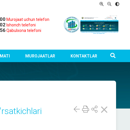
-00
Murojaat uchun telefon
-02
Ishonch telefoni
-56
Qabulxona telefoni
MATI
MUROJAATLAR
KONTAKTLAR
rsatkichlari