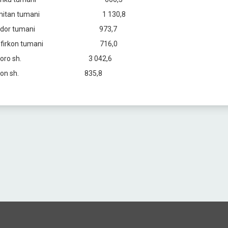
omitan tumani 1 130,8 
ondor tumani 973,7 1
hofirkon tumani 716,0 
uxoro sh. 3 042,6 1
Kogon sh. 835,8 10