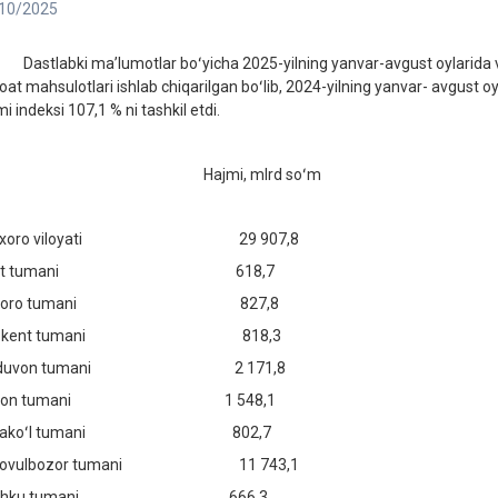
10/2025
tlabki maʼlumotlar boʻyicha 2025-yilning yanvar-avgust oylarida vil
oat mahsulotlari ishlab chiqarilgan boʻlib, 2024-yilning yanvar- avgust oy
i indeksi 107,1 % ni tashkil etdi.
ajmi, mlrd soʻm Fizik hajm in
uxoro viloyati 29 907,8
lot tumani 618,7 1
uxoro tumani 827,8 1
obkent tumani 818,3 1
ʻijduvon tumani 2 171,8 
ogon tumani 1 548,1 1
orakoʻl tumani 802,7 
orovulbozor tumani 11 743,
eshku tumani 666,3 