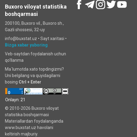
Buxoro viloyat statistika
boshqarmasi
200100, Buxoro vil., Buxoro sh.,
Gazli shossesi, 32-uy
info@buxstat.uz •
Sayt xaritasi
•
Bizga xabar yuboring
Veb-saytdan foydalanish uchun
qo'llanma
Ma`lumotda xato topdingizmi?
Uni belgilang va quyidagilarni
bosing
Ctrl + Enter
Onlayn: 21
© 2010-2026 Buxoro viloyat
statistika boshqarmasi
Materiallardan foydalanganda
www.buxstat.uz havolani
keltirish majburiy.