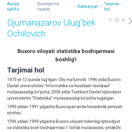
Asosiy
Boshqarma
Tarjimai
Rahbariyat
sahifa
haqida
hol
Djumanazarov Ulug'bek
Ochilovich
Buxoro viloyati statistika boshqarmasi
boshlig'i
Tarjimai hol
1973 yil 12 iyundа tug‘ilgаn. Oliy mа’lumotli. 1996 yildа Buxoro
Davlat universitetini “Informatika va hisoblash texnikasi”
mutаxаssisligi bo‘yichа, 2006 yilda Toshkent Davlat Iqtisodiyot
universitetini “Stаtistikа” mutаxаssisligi bo‘yichа tugаtgаn.
1990 yildan 1991 yilgacha Buxoroparranda hissadorlik jamiyati
ishchisi;
1996 yildan 1999 yilgacha Buxoro viloyati hokimligi Iqtisodiyot
va statistika bosh boshqarmasi 1-toifali mutaxassisi, yetakchi