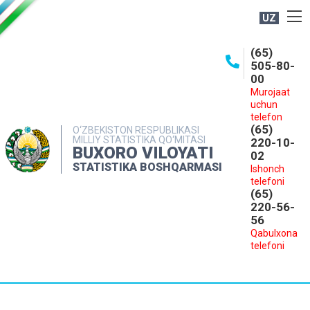
UZ
BOSHQARMA HAQIDA
(65)
505-80-
OCHIQ MA'LUMOTLAR
00
Murojaat
NASHRLAR
uchun
INTERAKTIV XIZMATLAR
telefon
(65)
O‘ZBEKISTON RESPUBLIKASI
MILLIY STATISTIKA QO‘MITASI
MATBUOT XIZMATI
220-10-
BUXORO VILOYATI
02
MUROJAATLAR
STATISTIKA BOSHQARMASI
Ishonch
telefoni
KONTAKTLAR
(65)
220-56-
56
Qabulxona
telefoni