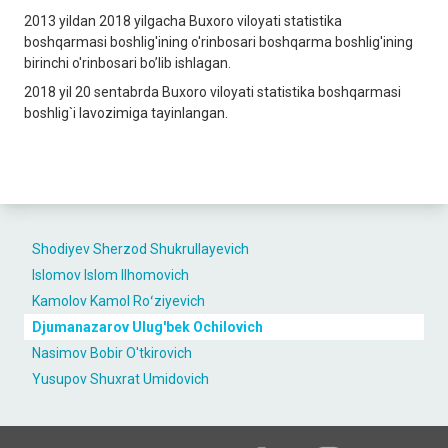
2013 yildan 2018 yilgacha Buxoro viloyati statistika
boshqarmasi boshlig'ining o'rinbosari boshqarma boshlig'ining
birinchi o'rinbosari bo’lib ishlagan.
2018 yil 20 sentabrda Buxoro viloyati statistika boshqarmasi
boshlig`i lаvozimigа tаyinlаngаn.
Shodiyev Sherzod Shukrullayevich
Islomov Islom Ilhomovich
Kamolov Kamol Roʻziyevich
Djumanazarov Ulug'bek Ochilovich
Nasimov Bobir O'tkirovich
Yusupov Shuxrat Umidovich