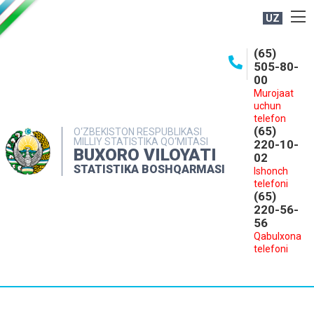
UZ
BOSHQARMA HAQIDA
(65)
505-80-
OCHIQ MA'LUMOTLAR
00
Murojaat
NASHRLAR
uchun
INTERAKTIV XIZMATLAR
telefon
(65)
O‘ZBEKISTON RESPUBLIKASI
MILLIY STATISTIKA QO‘MITASI
MATBUOT XIZMATI
220-10-
BUXORO VILOYATI
02
MUROJAATLAR
STATISTIKA BOSHQARMASI
Ishonch
telefoni
KONTAKTLAR
(65)
220-56-
56
Qabulxona
telefoni