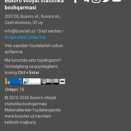
Buxoro viloyat statistika
boshqarmasi
200100, Buxoro vil., Buxoro sh.,
Gazli shossesi, 32-uy
info@buxstat.uz •
Sayt xaritasi
•
Bizga xabar yuboring
Veb-saytdan foydalanish uchun
qo'llanma
Ma`lumotda xato topdingizmi?
Uni belgilang va quyidagilarni
bosing
Ctrl + Enter
Onlayn: 15
© 2010-2026 Buxoro viloyat
statistika boshqarmasi
Materiallardan foydalanganda
www.buxstat.uz havolani
keltirish majburiy.