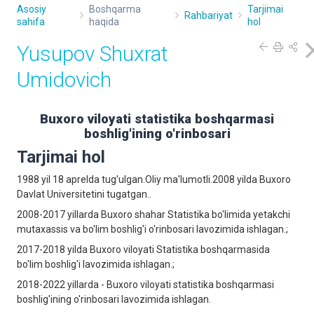
Asosiy
Boshqarma
Tarjimai
Rahbariyat
sahifa
haqida
hol
Yusupov Shuxrat
Umidovich
Buxoro viloyati statistika boshqarmasi
boshlig'ining o'rinbosari
Tarjimai hol
1988 yil 18 aprelda tug'ulgan.Oliy ma'lumotli.2008 yilda Buxoro
Davlat Universitetini tugatgan..
2008-2017 yillarda Buxoro shahar Statistika bo'limida yetakchi
mutaxassis va bo'lim boshlig'i o'rinbosari lavozimida ishlagan.;
2017-2018 yilda Buxoro viloyati Statistika boshqarmasida
bo'lim boshlig'i lavozimida ishlagan.;
2018-2022 yillarda - Buxoro viloyati statistika boshqarmasi
boshlig'ining o'rinbosari lаvozimidа ishlagan.