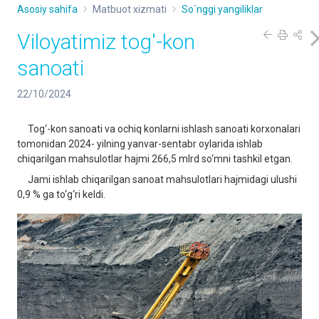
Asosiy sahifa
Matbuot xizmati
So`nggi yangiliklar
Viloyatimiz tog'-kon
sanoati
22/10/2024
Tog‘-kon sanoati va ochiq konlarni ishlash sanoati korxonalari
tomonidan 2024- yilning yanvar-sentabr oylarida ishlab
chiqarilgan mahsulotlar hajmi 266,5 mlrd so‘mni tashkil etgan.
Jami ishlab chiqarilgan sanoat mahsulotlari hajmidagi ulushi
0,9 % ga to‘g‘ri keldi.