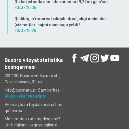
Oʻzbekistonda aholi daromadlari 9,2 foizga o‘sdi
30/07/2026
Qishloq, o‘rmon va baliqchilik xo‘jaligi mahsulot
(xizmat)lari hajmi qanchaga yetdi?
30/07/2026
Buxoro viloyat statistika
boshqarmasi
200100, Buxoro vil., Buxoro sh.,
Gazli shossesi, 32-uy
info@buxstat.uz •
Sayt xaritasi
•
Bizga xabar yuboring
Veb-saytdan foydalanish uchun
qo'llanma
Ma`lumotda xato topdingizmi?
Uni belgilang va quyidagilarni