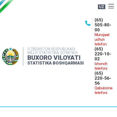
UZ
BOSHQARMA HAQIDA
(65)
505-80-
OCHIQ MA'LUMOTLAR
00
Murojaat
NASHRLAR
uchun
INTERAKTIV XIZMATLAR
telefon
(65)
O‘ZBEKISTON RESPUBLIKASI
MILLIY STATISTIKA QO‘MITASI
MATBUOT XIZMATI
220-10-
BUXORO VILOYATI
02
MUROJAATLAR
STATISTIKA BOSHQARMASI
Ishonch
telefoni
KONTAKTLAR
(65)
220-56-
56
Qabulxona
telefoni