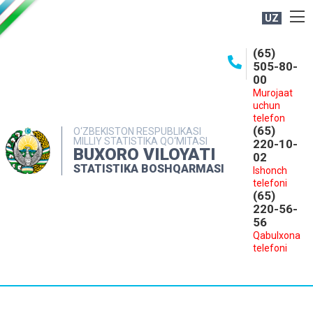
UZ
BOSHQARMA HAQIDA
(65)
505-80-
OCHIQ MA'LUMOTLAR
00
Murojaat
NASHRLAR
uchun
INTERAKTIV XIZMATLAR
telefon
(65)
O‘ZBEKISTON RESPUBLIKASI
MILLIY STATISTIKA QO‘MITASI
MATBUOT XIZMATI
220-10-
BUXORO VILOYATI
02
MUROJAATLAR
STATISTIKA BOSHQARMASI
Ishonch
telefoni
KONTAKTLAR
(65)
220-56-
56
Qabulxona
telefoni