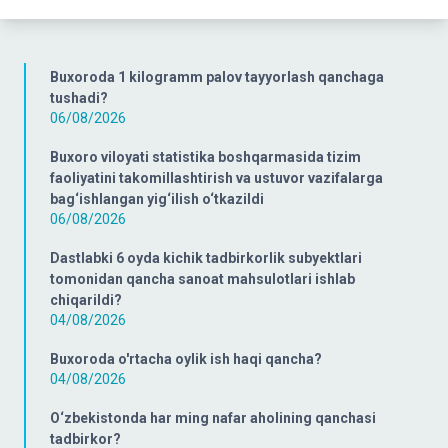
Buxoroda 1 kilogramm palov tayyorlash qanchaga
tushadi?
06/08/2026
Buxoro viloyati statistika boshqarmasida tizim
faoliyatini takomillashtirish va ustuvor vazifalarga
bag‘ishlangan yig‘ilish o‘tkazildi
06/08/2026
Dastlabki 6 oyda kichik tadbirkorlik subyektlari
tomonidan qancha sanoat mahsulotlari ishlab
chiqarildi?
04/08/2026
Buxoroda o'rtacha oylik ish haqi qancha?
04/08/2026
O‘zbekistonda har ming nafar aholining qanchasi
tadbirkor?