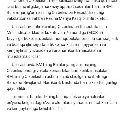
Tadbirda O‘zbekiston Respublikasi Milliy statistika qo‘mitasi
raisi boshchiligidagi markaziy apparat xodimlari hamda BMT
Bolalar jamg‘armasining O‘zbekiston Respublikasidagi
vakolatxonasi rahbari Rexina Mariya Kastijio ishtirok etdi.
Uchrashuv ishtirokchilari, O‘zbekiston Respublikasida
Multiindikator klaster kuzatuvlari 7- raundiga (MICS-7)
tayyorgarlik ko‘rish, bolalar huquqi, bolalar orasida kambag‘allik
va boshqa ijtimoiy statistik ko‘rsatkichlarni tayyorlash va
kengaytirish yuzasidan o‘zaro hamkorlik masalalarini
muhokama qildilar.
Uchrashuvda BMTning Bolalar jamg‘armasining
O‘zbekistondagi vakolatxonasi bilan hamkorlik masalalari
BMTining O‘zbekiston uchun ishlab chiqilgan navbatdagi
Barqaror Rivojlanish Hamkorlik Dasturida ham aks ettirilganligi
qayd etildi.
Tomonlar hamkorlikning boshqa dolzarb yo‘nalishlari
bo‘yicha kelgusidagi o‘zaro aloqalarni yanada mustahkamlash
va kengaytirishga kelishib oldilar.