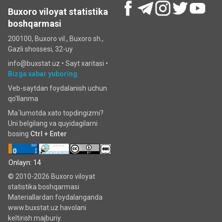
Buxoro viloyat statistika
boshqarmasi
200100, Buxoro vil., Buxoro sh.,
Gazli shossesi, 32-uy
info@buxstat.uz •
Sayt xaritasi
•
Bizga xabar yuboring
Veb-saytdan foydalanish uchun
qo'llanma
Ma`lumotda xato topdingizmi?
Uni belgilang va quyidagilarni
bosing
Ctrl + Enter
Onlayn: 14
© 2010-2026 Buxoro viloyat
statistika boshqarmasi
Materiallardan foydalanganda
www.buxstat.uz havolani
keltirish majburiy.