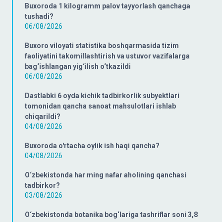
Buxoroda 1 kilogramm palov tayyorlash qanchaga
tushadi?
06/08/2026
Buxoro viloyati statistika boshqarmasida tizim
faoliyatini takomillashtirish va ustuvor vazifalarga
bag‘ishlangan yig‘ilish o‘tkazildi
06/08/2026
Dastlabki 6 oyda kichik tadbirkorlik subyektlari
tomonidan qancha sanoat mahsulotlari ishlab
chiqarildi?
04/08/2026
Buxoroda o'rtacha oylik ish haqi qancha?
04/08/2026
O‘zbekistonda har ming nafar aholining qanchasi
tadbirkor?
03/08/2026
O‘zbekistonda botanika bog‘lariga tashriflar soni 3,8