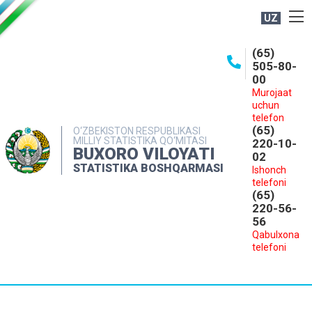
UZ
BOSHQARMA HAQIDA
(65)
505-80-
OCHIQ MA'LUMOTLAR
00
Murojaat
NASHRLAR
uchun
INTERAKTIV XIZMATLAR
telefon
(65)
O‘ZBEKISTON RESPUBLIKASI
MILLIY STATISTIKA QO‘MITASI
MATBUOT XIZMATI
220-10-
BUXORO VILOYATI
02
MUROJAATLAR
STATISTIKA BOSHQARMASI
Ishonch
telefoni
KONTAKTLAR
(65)
220-56-
56
Qabulxona
telefoni