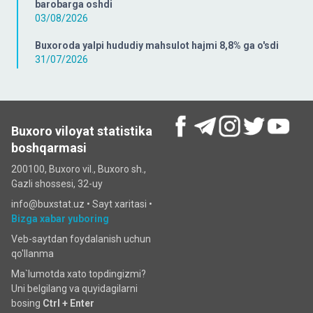
barobarga oshdi
03/08/2026
Buxoroda yalpi hududiy mahsulot hajmi 8,8% ga o'sdi
31/07/2026
Buxoro viloyat statistika
boshqarmasi
200100, Buxoro vil., Buxoro sh.,
Gazli shossesi, 32-uy
info@buxstat.uz •
Sayt xaritasi
•
Bizga xabar yuboring
Veb-saytdan foydalanish uchun
qo'llanma
Ma`lumotda xato topdingizmi?
Uni belgilang va quyidagilarni
bosing
Ctrl + Enter