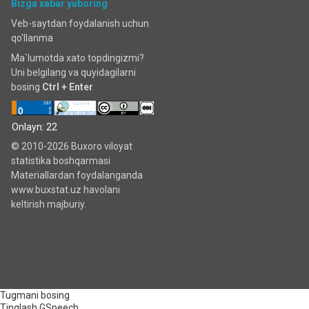
Bizga xabar yuboring
Veb-saytdan foydalanish uchun
qo'llanma
Ma`lumotda xato topdingizmi?
Uni belgilang va quyidagilarni
bosing
Ctrl + Enter
Onlayn: 22
© 2010-2026 Buxoro viloyat
statistika boshqarmasi
Materiallardan foydalanganda
www.buxstat.uz havolani
keltirish majburiy.
Tugmani bosing
Tinglash
GSpeech