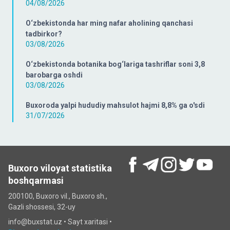
04/08/2026
O‘zbekistonda har ming nafar aholining qanchasi
tadbirkor?
03/08/2026
O‘zbekistonda botanika bog‘lariga tashriflar soni 3,8
barobarga oshdi
03/08/2026
Buxoroda yalpi hududiy mahsulot hajmi 8,8% ga o'sdi
31/07/2026
Buxoro viloyat statistika
boshqarmasi
200100, Buxoro vil., Buxoro sh.,
Gazli shossesi, 32-uy
info@buxstat.uz •
Sayt xaritasi
•