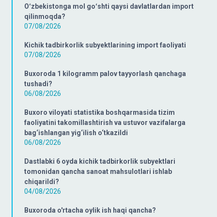
Oʻzbekistonga mol goʻshti qaysi davlatlardan import
qilinmoqda?
07/08/2026
Kichik tadbirkorlik subyektlarining import faoliyati
07/08/2026
Buxoroda 1 kilogramm palov tayyorlash qanchaga
tushadi?
06/08/2026
Buxoro viloyati statistika boshqarmasida tizim
faoliyatini takomillashtirish va ustuvor vazifalarga
bag‘ishlangan yig‘ilish o‘tkazildi
06/08/2026
Dastlabki 6 oyda kichik tadbirkorlik subyektlari
tomonidan qancha sanoat mahsulotlari ishlab
chiqarildi?
04/08/2026
Buxoroda o'rtacha oylik ish haqi qancha?