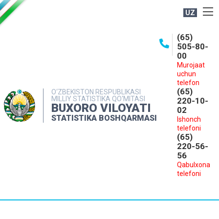
UZ
BOSHQARMA HAQIDA
(65)
505-80-
OCHIQ MA'LUMOTLAR
00
Murojaat
NASHRLAR
uchun
INTERAKTIV XIZMATLAR
telefon
(65)
O‘ZBEKISTON RESPUBLIKASI
MILLIY STATISTIKA QO‘MITASI
MATBUOT XIZMATI
220-10-
BUXORO VILOYATI
02
MUROJAATLAR
STATISTIKA BOSHQARMASI
Ishonch
telefoni
KONTAKTLAR
(65)
220-56-
56
Qabulxona
telefoni