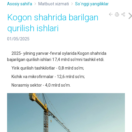
Asosiy sahifa
Matbuot xizmati
So`nggi yangiliklar
Kogon shahrida barilgan
qurilish ishlari
01/05/2025
2025- yilning yanvar-fevral oylarida Kogon shahrida
bajarilgan qurilish ishlari 17,4 mlrd so‘mni tashkil etdi.
Yirik qurilish tashkilotlar - 0,8 mlrd so‘m;
Kichik va mikrofirmalar - 12,6 mlrd so‘m;
Norasmiy sektor - 4,0 mlrd so‘m.