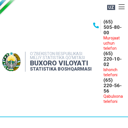
UZ
BOSHQARMA HAQIDA
(65)
505-80-
OCHIQ MA'LUMOTLAR
00
Murojaat
NASHRLAR
uchun
INTERAKTIV XIZMATLAR
telefon
(65)
O‘ZBEKISTON RESPUBLIKASI
MILLIY STATISTIKA QO‘MITASI
MATBUOT XIZMATI
220-10-
BUXORO VILOYATI
02
MUROJAATLAR
STATISTIKA BOSHQARMASI
Ishonch
telefoni
KONTAKTLAR
(65)
220-56-
56
Qabulxona
telefoni