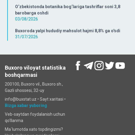
O‘zbekistonda botanika bog‘lariga tashriflar soni 3,8
barobarga oshdi
03/08/2026
Buxoroda yalpi hududiy mahsulot hajmi 8,8% ga o'sdi
31/07/2026
Buxoro viloyat statistika
boshqarmasi
200100, Buxoro vil., Buxoro sh.,
Gazli shossesi, 32-uy
info@buxstat.uz •
Sayt xaritasi
•
Bizga xabar yuboring
Veb-saytdan foydalanish uchun
qo'llanma
Ma`lumotda xato topdingizmi?