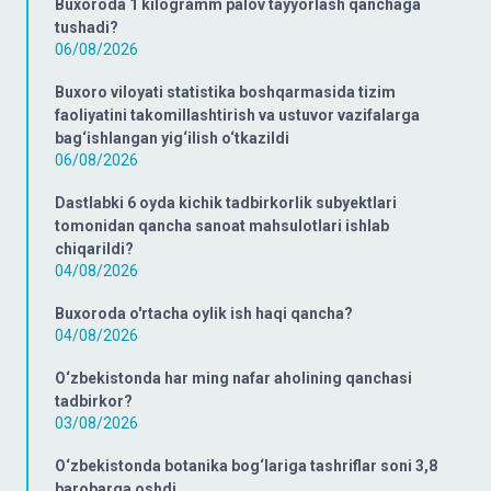
Buxoroda 1 kilogramm palov tayyorlash qanchaga
tushadi?
06/08/2026
Buxoro viloyati statistika boshqarmasida tizim
faoliyatini takomillashtirish va ustuvor vazifalarga
bag‘ishlangan yig‘ilish o‘tkazildi
06/08/2026
Dastlabki 6 oyda kichik tadbirkorlik subyektlari
tomonidan qancha sanoat mahsulotlari ishlab
chiqarildi?
04/08/2026
Buxoroda o'rtacha oylik ish haqi qancha?
04/08/2026
O‘zbekistonda har ming nafar aholining qanchasi
tadbirkor?
03/08/2026
O‘zbekistonda botanika bog‘lariga tashriflar soni 3,8
barobarga oshdi