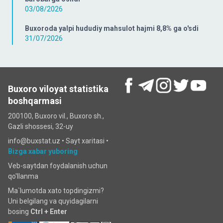
03/08/2026
Buxoroda yalpi hududiy mahsulot hajmi 8,8% ga o'sdi
31/07/2026
Buxoro viloyat statistika
boshqarmasi
200100, Buxoro vil., Buxoro sh.,
Gazli shossesi, 32-uy
info@buxstat.uz •
Sayt xaritasi
•
Bizga xabar yuboring
Veb-saytdan foydalanish uchun
qo'llanma
Ma`lumotda xato topdingizmi?
Uni belgilang va quyidagilarni
bosing
Ctrl + Enter