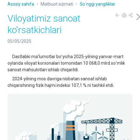
Asosiy sahifa
Matbuot xizmati
So`nggi yangiliklar
Viloyatimiz sanoat
ko'rsatkichlari
05/05/2025
Dastlabki maʼlumotlar boʻyicha 2025-yilning yanvar-mart
oylarida viloyat korxonalari tomonidan 10 068,0 mlrd soʻmlik
sanoat mahsulotlari ishlab chiqarildi.
2024-yilning mos davriga nisbatan sanoat ishlab
chiqarishining fizik hajmi indeksi 107,1 % ni tashkil etdi.