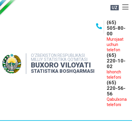
UZ
BOSHQARMA HAQIDA
(65)
505-80-
OCHIQ MA'LUMOTLAR
00
Murojaat
NASHRLAR
uchun
INTERAKTIV XIZMATLAR
telefon
(65)
O‘ZBEKISTON RESPUBLIKASI
MILLIY STATISTIKA QO‘MITASI
MATBUOT XIZMATI
220-10-
BUXORO VILOYATI
02
MUROJAATLAR
STATISTIKA BOSHQARMASI
Ishonch
telefoni
KONTAKTLAR
(65)
220-56-
56
Qabulxona
telefoni