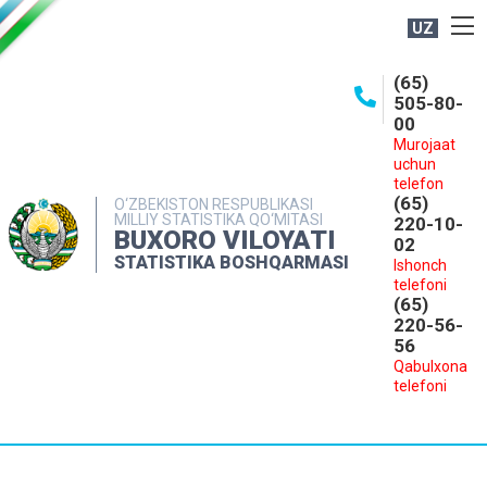
UZ
BOSHQARMA HAQIDA
(65)
505-80-
OCHIQ MA'LUMOTLAR
00
Murojaat
NASHRLAR
uchun
INTERAKTIV XIZMATLAR
telefon
(65)
O‘ZBEKISTON RESPUBLIKASI
MILLIY STATISTIKA QO‘MITASI
MATBUOT XIZMATI
220-10-
BUXORO VILOYATI
02
MUROJAATLAR
STATISTIKA BOSHQARMASI
Ishonch
telefoni
KONTAKTLAR
(65)
220-56-
56
Qabulxona
telefoni