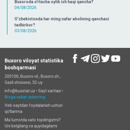
Buxoroda o'rtacha oylik ish haqi qancha?
04/08/2026
O‘zbekistonda har ming nafar aholining qanchasi
tadbirkor?
03/08/2026
Buxoro viloyat statistika
boshqarmasi
200100, Buxoro vil., Buxoro sh.,
Gazli shossesi, 32-uy
info@buxstat.uz •
Sayt xaritasi
•
Bizga xabar yuboring
Veb-saytdan foydalanish uchun
qo'llanma
Ma`lumotda xato topdingizmi?
Uni belgilang va quyidagilarni