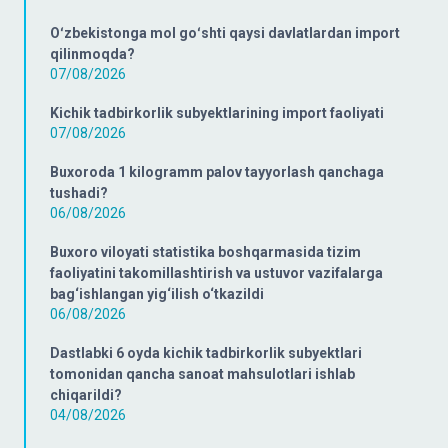
Oʻzbekistonga mol goʻshti qaysi davlatlardan import
qilinmoqda?
07/08/2026
Kichik tadbirkorlik subyektlarining import faoliyati
07/08/2026
Buxoroda 1 kilogramm palov tayyorlash qanchaga
tushadi?
06/08/2026
Buxoro viloyati statistika boshqarmasida tizim
faoliyatini takomillashtirish va ustuvor vazifalarga
bag‘ishlangan yig‘ilish o‘tkazildi
06/08/2026
Dastlabki 6 oyda kichik tadbirkorlik subyektlari
tomonidan qancha sanoat mahsulotlari ishlab
chiqarildi?
04/08/2026