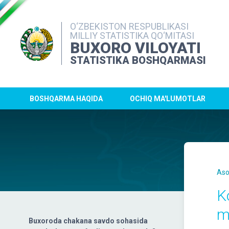
O‘ZBEKISTON RESPUBLIKASI
MILLIY STATISTIKA QO‘MITASI
BUXORO VILOYATI
STATISTIKA BOSHQARMASI
BOSHQARMA HAQIDA
OCHIQ MA'LUMOTLAR
Aso
K
m
Buxoroda chakana savdo sohasida