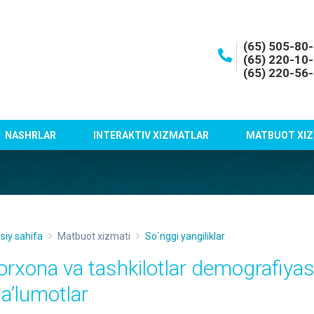
(65) 505-80
(65) 220-10
(65) 220-56
NASHRLAR
INTERAKTIV XIZMATLAR
MATBUOT XIZ
siy sahifa
Matbuot xizmati
So`nggi yangiliklar
orxona va tashkilotlar demografiyas
aʼlumotlar