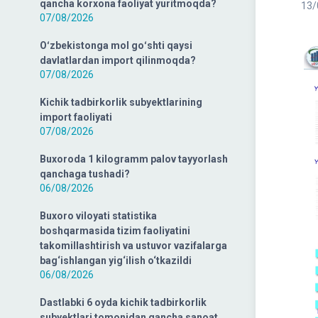
qancha korxona faoliyat yuritmoqda?
13/
07/08/2026
Oʻzbekistonga mol goʻshti qaysi
davlatlardan import qilinmoqda?
07/08/2026
Kichik tadbirkorlik subyektlarining
import faoliyati
07/08/2026
Buxoroda 1 kilogramm palov tayyorlash
qanchaga tushadi?
06/08/2026
Buxoro viloyati statistika
boshqarmasida tizim faoliyatini
takomillashtirish va ustuvor vazifalarga
bag‘ishlangan yig‘ilish o‘tkazildi
06/08/2026
Dastlabki 6 oyda kichik tadbirkorlik
subyektlari tomonidan qancha sanoat