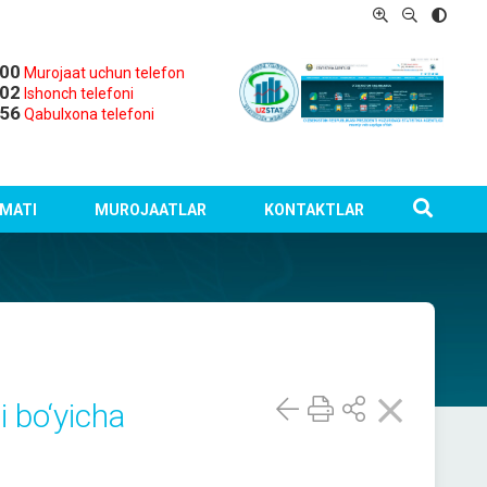
-00
Murojaat uchun telefon
-02
Ishonch telefoni
-56
Qabulxona telefoni
MATI
MUROJAATLAR
KONTAKTLAR
i bo‘yicha