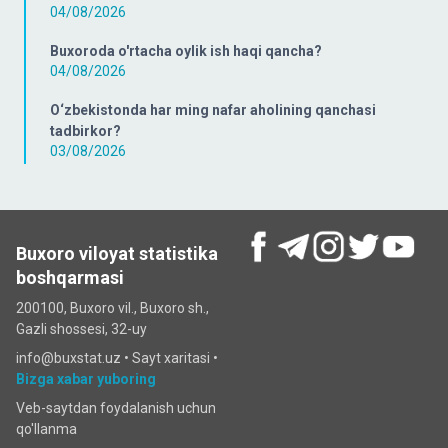
04/08/2026
Buxoroda o'rtacha oylik ish haqi qancha?
04/08/2026
O‘zbekistonda har ming nafar aholining qanchasi
tadbirkor?
03/08/2026
Buxoro viloyat statistika
boshqarmasi
200100, Buxoro vil., Buxoro sh.,
Gazli shossesi, 32-uy
info@buxstat.uz •
Sayt xaritasi
•
Bizga xabar yuboring
Veb-saytdan foydalanish uchun
qo'llanma