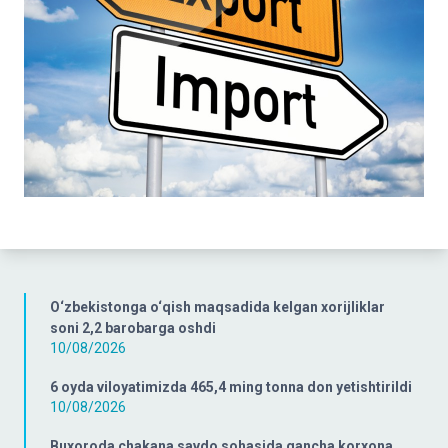
O‘zbekistonga o‘qish maqsadida kelgan xorijliklar
soni 2,2 barobarga oshdi
10/08/2026
6 oyda viloyatimizda 465,4 ming tonna don yetishtirildi
10/08/2026
Buxoroda chakana savdo sohasida qancha korxona