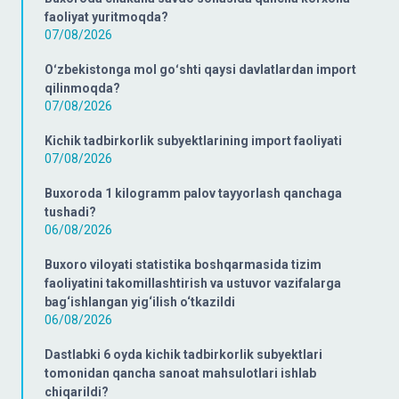
faoliyat yuritmoqda?
07/08/2026
Oʻzbekistonga mol goʻshti qaysi davlatlardan import
qilinmoqda?
07/08/2026
Kichik tadbirkorlik subyektlarining import faoliyati
07/08/2026
Buxoroda 1 kilogramm palov tayyorlash qanchaga
tushadi?
06/08/2026
Buxoro viloyati statistika boshqarmasida tizim
faoliyatini takomillashtirish va ustuvor vazifalarga
bag‘ishlangan yig‘ilish o‘tkazildi
06/08/2026
Dastlabki 6 oyda kichik tadbirkorlik subyektlari
tomonidan qancha sanoat mahsulotlari ishlab
chiqarildi?