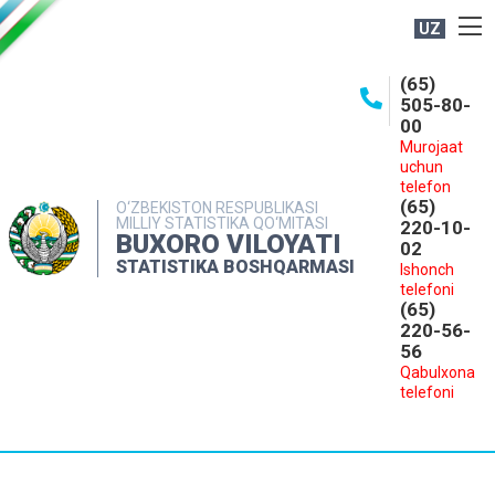
UZ
BOSHQARMA HAQIDA
(65)
505-80-
OCHIQ MA'LUMOTLAR
00
Murojaat
NASHRLAR
uchun
INTERAKTIV XIZMATLAR
telefon
(65)
O‘ZBEKISTON RESPUBLIKASI
MILLIY STATISTIKA QO‘MITASI
MATBUOT XIZMATI
220-10-
BUXORO VILOYATI
02
MUROJAATLAR
STATISTIKA BOSHQARMASI
Ishonch
telefoni
KONTAKTLAR
(65)
220-56-
56
Qabulxona
telefoni