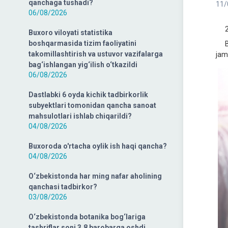
qanchaga tushadi?
11/
06/08/2026
202
Buxoro viloyati statistika
boshqarmasida tizim faoliyatini
Bu 
takomillashtirish va ustuvor vazifalarga
jam
bag‘ishlangan yig‘ilish o‘tkazildi
06/08/2026
Dastlabki 6 oyda kichik tadbirkorlik
subyektlari tomonidan qancha sanoat
mahsulotlari ishlab chiqarildi?
04/08/2026
Buxoroda o'rtacha oylik ish haqi qancha?
04/08/2026
O‘zbekistonda har ming nafar aholining
qanchasi tadbirkor?
03/08/2026
O‘zbekistonda botanika bog‘lariga
tashriflar soni 3,8 barobarga oshdi