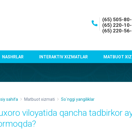
(65) 505-80
(65) 220-10
(65) 220-56
NASHRLAR
INTERAKTIV XIZMATLAR
MATBUOT XIZ
siy sahifa
Matbuot xizmati
So`nggi yangiliklar
uxoro viloyatida qancha tadbirkor ayo
ormoqda?