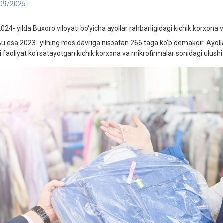
09/2025
4- yilda Buxoro viloyati bo‘yicha ayollar rahbarligidagi kichik korxona v
esa 2023- yilning mos davriga nisbatan 266 taga ko‘p demakdir. Ayollar
i faoliyat ko‘rsatayotgan kichik korxona va mikrofirmalar sonidagi ulushi 