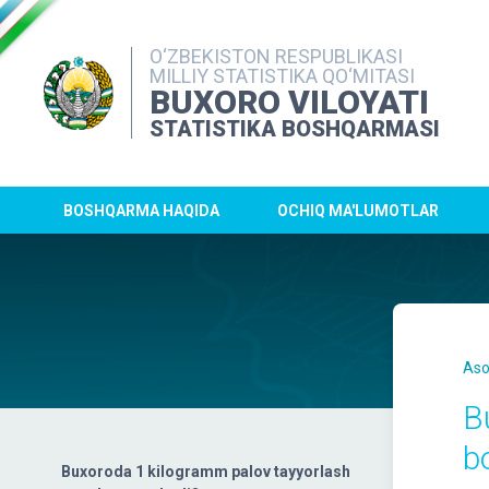
O‘ZBEKISTON RESPUBLIKASI
MILLIY STATISTIKA QO‘MITASI
BUXORO VILOYATI
STATISTIKA BOSHQARMASI
BOSHQARMA HAQIDA
OCHIQ MA'LUMOTLAR
Aso
B
b
Buxoroda 1 kilogramm palov tayyorlash