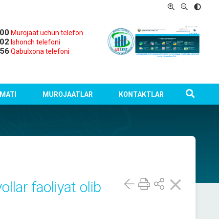
-00
Murojaat uchun telefon
-02
Ishonch telefoni
-56
Qabulxona telefoni
MATI
MUROJAATLAR
KONTAKTLAR
llar faoliyat olib