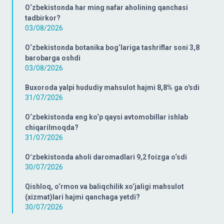
O‘zbekistonda har ming nafar aholining qanchasi
tadbirkor?
03/08/2026
O‘zbekistonda botanika bog‘lariga tashriflar soni 3,8
barobarga oshdi
03/08/2026
Buxoroda yalpi hududiy mahsulot hajmi 8,8% ga o'sdi
31/07/2026
O‘zbekistonda eng ko‘p qaysi avtomobillar ishlab
chiqarilmoqda?
31/07/2026
Oʻzbekistonda aholi daromadlari 9,2 foizga o‘sdi
30/07/2026
Qishloq, o‘rmon va baliqchilik xo‘jaligi mahsulot
(xizmat)lari hajmi qanchaga yetdi?
30/07/2026