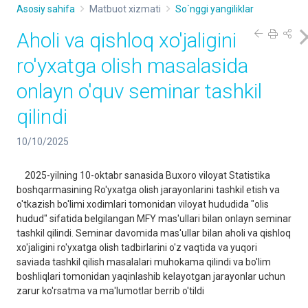
Asosiy sahifa
Matbuot xizmati
So`nggi yangiliklar
Aholi va qishloq xo'jaligini
ro'yxatga olish masalasida
onlayn o'quv seminar tashkil
qilindi
10/10/2025
2025-yilning 10-oktabr sanasida Buxoro viloyat Statistika
boshqarmasining Ro'yxatga olish jarayonlarini tashkil etish va
o'tkazish bo'limi xodimlari tomonidan viloyat hududida "olis
hudud" sifatida belgilangan MFY mas'ullari bilan onlayn seminar
tashkil qilindi. Seminar davomida mas'ullar bilan aholi va qishloq
xo'jaligini ro'yxatga olish tadbirlarini o'z vaqtida va yuqori
saviada tashkil qilish masalalari muhokama qilindi va bo'lim
boshliqlari tomonidan yaqinlashib kelayotgan jarayonlar uchun
zarur ko'rsatma va ma'lumotlar berrib o'tildi