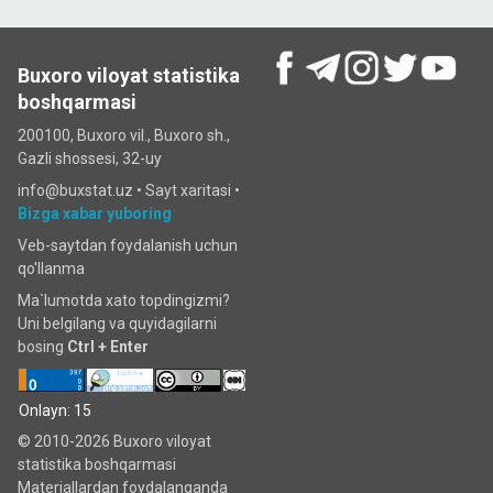
Buxoro viloyat statistika
boshqarmasi
200100, Buxoro vil., Buxoro sh.,
Gazli shossesi, 32-uy
info@buxstat.uz •
Sayt xaritasi
•
Bizga xabar yuboring
Veb-saytdan foydalanish uchun
qo'llanma
Ma`lumotda xato topdingizmi?
Uni belgilang va quyidagilarni
bosing
Ctrl + Enter
Onlayn: 15
© 2010-2026 Buxoro viloyat
statistika boshqarmasi
Materiallardan foydalanganda