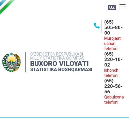
UZ
BOSHQARMA HAQIDA
(65)
505-80-
OCHIQ MA'LUMOTLAR
00
Murojaat
NASHRLAR
uchun
INTERAKTIV XIZMATLAR
telefon
(65)
O‘ZBEKISTON RESPUBLIKASI
MILLIY STATISTIKA QO‘MITASI
MATBUOT XIZMATI
220-10-
BUXORO VILOYATI
02
MUROJAATLAR
STATISTIKA BOSHQARMASI
Ishonch
telefoni
KONTAKTLAR
(65)
220-56-
56
Qabulxona
telefoni