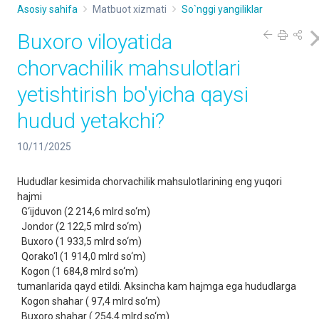
Asosiy sahifa
Matbuot xizmati
So`nggi yangiliklar
Buxoro viloyatida
chorvachilik mahsulotlari
yetishtirish bo'yicha qaysi
hudud yetakchi?
10/11/2025
Hududlar kesimida chorvachilik mahsulotlarining eng yuqori
hajmi
G‘ijduvon (2 214,6 mlrd so‘m)
Jondor (2 122,5 mlrd so‘m)
Buxoro (1 933,5 mlrd so‘m)
Qorako‘l (1 914,0 mlrd so‘m)
Kogon (1 684,8 mlrd so‘m)
tumanlarida qayd etildi. Aksincha kam hajmga ega hududlarga
Kogon shahar ( 97,4 mlrd so‘m)
Buxoro shahar ( 254,4 mlrd so‘m)