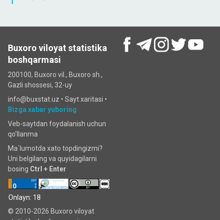
Buxoro viloyat statistika
boshqarmasi
200100, Buxoro vil., Buxoro sh.,
Gazli shossesi, 32-uy
info@buxstat.uz •
Sayt xaritasi
•
Bizga xabar yuboring
Veb-saytdan foydalanish uchun
qo'llanma
Ma`lumotda xato topdingizmi?
Uni belgilang va quyidagilarni
bosing
Ctrl + Enter
Onlayn: 18
© 2010-2026 Buxoro viloyat