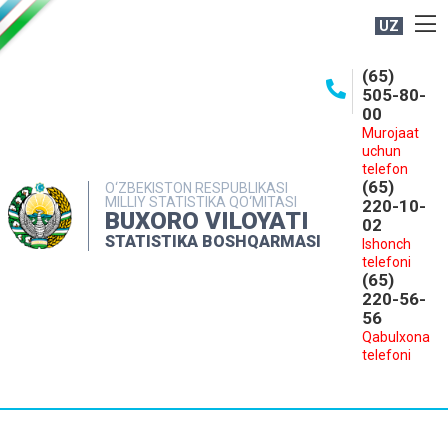
UZ
BOSHQARMA HAQIDA
(65)
505-80-
OCHIQ MA'LUMOTLAR
00
Murojaat
NASHRLAR
uchun
INTERAKTIV XIZMATLAR
telefon
(65)
O‘ZBEKISTON RESPUBLIKASI
MILLIY STATISTIKA QO‘MITASI
MATBUOT XIZMATI
220-10-
BUXORO VILOYATI
02
MUROJAATLAR
STATISTIKA BOSHQARMASI
Ishonch
telefoni
KONTAKTLAR
(65)
220-56-
56
Qabulxona
telefoni