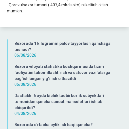
Qorovulbozor tumani ( 407,4 mlrd so‘m) ni keltirib o‘tish
mumkin.
Buxoroda 1 kilogramm palov tayyorlash qanchaga
tushadi?
06/08/2026
Buxoro viloyati statistika boshqarmasida tizim
faoliyatini takomillashtirish va ustuvor vazifalarga
bag‘ishlangan yig‘ilish o‘tkazildi
06/08/2026
Dastlabki 6 oyda kichik tadbirkorlik subyektlari
tomonidan qancha sanoat mahsulotlari ishlab
chiqarildi?
04/08/2026
Buxoroda o'rtacha oylik ish haqi qancha?