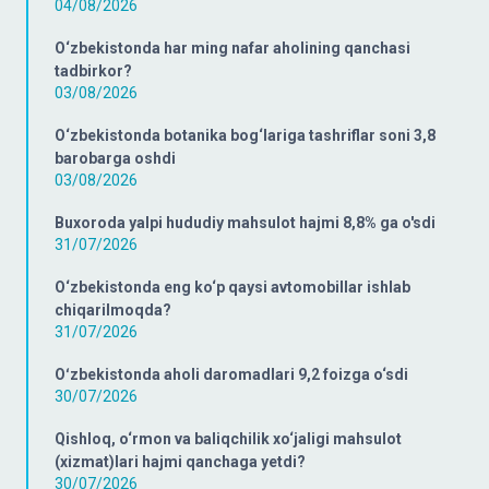
04/08/2026
O‘zbekistonda har ming nafar aholining qanchasi
tadbirkor?
03/08/2026
O‘zbekistonda botanika bog‘lariga tashriflar soni 3,8
barobarga oshdi
03/08/2026
Buxoroda yalpi hududiy mahsulot hajmi 8,8% ga o'sdi
31/07/2026
O‘zbekistonda eng ko‘p qaysi avtomobillar ishlab
chiqarilmoqda?
31/07/2026
Oʻzbekistonda aholi daromadlari 9,2 foizga o‘sdi
30/07/2026
Qishloq, o‘rmon va baliqchilik xo‘jaligi mahsulot
(xizmat)lari hajmi qanchaga yetdi?
30/07/2026