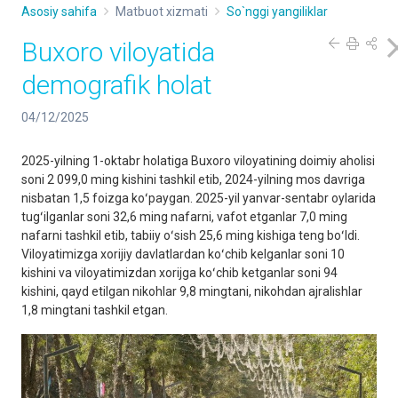
Asosiy sahifa
Matbuot xizmati
So`nggi yangiliklar
Buxoro viloyatida
demografik holat
04/12/2025
2025-yilning 1-oktabr holatiga Buxoro viloyatining doimiy aholisi
soni 2 099,0 ming kishini tashkil etib, 2024-yilning mos davriga
nisbatan 1,5 foizga koʻpaygan. 2025-yil yanvar-sentabr oylarida
tugʻilganlar soni 32,6 ming nafarni, vafot etganlar 7,0 ming
nafarni tashkil etib, tabiiy oʻsish 25,6 ming kishiga teng boʻldi.
Viloyatimizga xorijiy davlatlardan koʻchib kelganlar soni 10
kishini va viloyatimizdan xorijga koʻchib ketganlar soni 94
kishini, qayd etilgan nikohlar 9,8 mingtani, nikohdan ajralishlar
1,8 mingtani tashkil etgan.