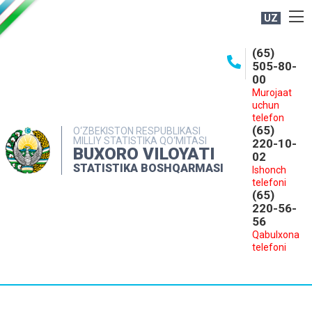
UZ
BOSHQARMA HAQIDA
(65)
505-80-
OCHIQ MA'LUMOTLAR
00
Murojaat
NASHRLAR
uchun
INTERAKTIV XIZMATLAR
telefon
(65)
O‘ZBEKISTON RESPUBLIKASI
MILLIY STATISTIKA QO‘MITASI
MATBUOT XIZMATI
220-10-
BUXORO VILOYATI
02
MUROJAATLAR
STATISTIKA BOSHQARMASI
Ishonch
telefoni
KONTAKTLAR
(65)
220-56-
56
Qabulxona
telefoni