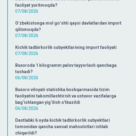
faoliyat yuritmoqda?
07/08/2026
Oʻzbekistonga mol goʻshti qaysi davlatlardan import
qilinmoqda?
07/08/2026
Kichik tadbirkorlik subyektlarining import faoliyati
07/08/2026
Buxoroda 1 kilogramm palov tayyorlash qanchaga
tushadi?
06/08/2026
Buxoro viloyati statistika boshqarmasida tizim
faoliyatini takomillashtirish va ustuvor vazifalarga
bag‘ishlangan yig‘ilish o‘tkazildi
06/08/2026
Dastlabki 6 oyda kichik tadbirkorlik subyektlari
tomonidan qancha sanoat mahsulotlari ishlab
chiqarildi?