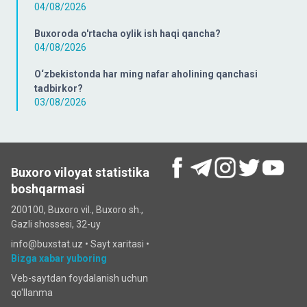
04/08/2026
Buxoroda o'rtacha oylik ish haqi qancha?
04/08/2026
O‘zbekistonda har ming nafar aholining qanchasi
tadbirkor?
03/08/2026
Buxoro viloyat statistika
boshqarmasi
200100, Buxoro vil., Buxoro sh.,
Gazli shossesi, 32-uy
info@buxstat.uz •
Sayt xaritasi
•
Bizga xabar yuboring
Veb-saytdan foydalanish uchun
qo'llanma