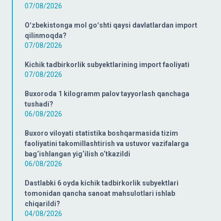
07/08/2026
Oʻzbekistonga mol goʻshti qaysi davlatlardan import
qilinmoqda?
07/08/2026
Kichik tadbirkorlik subyektlarining import faoliyati
07/08/2026
Buxoroda 1 kilogramm palov tayyorlash qanchaga
tushadi?
06/08/2026
Buxoro viloyati statistika boshqarmasida tizim
faoliyatini takomillashtirish va ustuvor vazifalarga
bag‘ishlangan yig‘ilish o‘tkazildi
06/08/2026
Dastlabki 6 oyda kichik tadbirkorlik subyektlari
tomonidan qancha sanoat mahsulotlari ishlab
chiqarildi?
04/08/2026