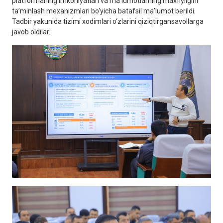
platformaning imkoniyatlari va ma’lumotlarning maxfiyligini
ta’minlash mexanizmlari bo‘yicha batafsil ma’lumot berildi.
Tadbir yakunida tizimi xodimlari o‘zlarini qiziqtirgansavollarga
javob oldilar.