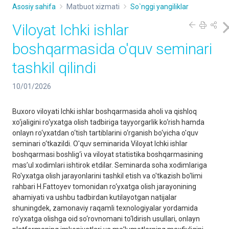
Asosiy sahifa
Matbuot xizmati
So`nggi yangiliklar
Viloyat Ichki ishlar
boshqarmasida o'quv seminari
tashkil qilindi
10/01/2026
Buxoro viloyati Ichki ishlar boshqarmasida aholi va qishloq
xo‘jaligini ro‘yxatga olish tadbiriga tayyorgarlik ko‘rish hamda
onlayn ro‘yxatdan o‘tish tartiblarini o‘rganish bo‘yicha o'quv
seminari o‘tkazildi. O'quv seminarida Viloyat Ichki ishlar
boshqarmasi boshlig‘i va viloyat statistika boshqarmasining
mas’ul xodimlari ishtirok etdilar. Seminarda soha xodimlariga
Ro'yxatga olish jarayonlarini tashkil etish va o'tkazish bo'limi
rahbari H.Fattoyev tomonidan ro‘yxatga olish jarayonining
ahamiyati va ushbu tadbirdan kutilayotgan natijalar
shuningdek, zamonaviy raqamli texnologiyalar yordamida
ro'yxatga olishga oid so‘rovnomani to‘ldirish usullari, onlayn