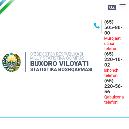
UZ
BOSHQARMA HAQIDA
(65)
505-80-
OCHIQ MA'LUMOTLAR
00
Murojaat
NASHRLAR
uchun
INTERAKTIV XIZMATLAR
telefon
(65)
O‘ZBEKISTON RESPUBLIKASI
MILLIY STATISTIKA QO‘MITASI
MATBUOT XIZMATI
220-10-
BUXORO VILOYATI
02
MUROJAATLAR
STATISTIKA BOSHQARMASI
Ishonch
telefoni
KONTAKTLAR
(65)
220-56-
56
Qabulxona
telefoni