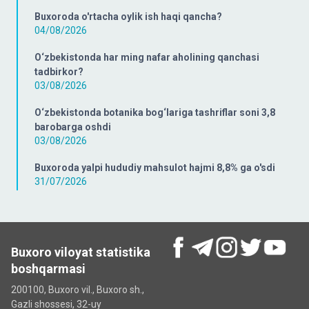
Buxoroda o'rtacha oylik ish haqi qancha?
04/08/2026
O‘zbekistonda har ming nafar aholining qanchasi
tadbirkor?
03/08/2026
O‘zbekistonda botanika bog‘lariga tashriflar soni 3,8
barobarga oshdi
03/08/2026
Buxoroda yalpi hududiy mahsulot hajmi 8,8% ga o'sdi
31/07/2026
Buxoro viloyat statistika
boshqarmasi
200100, Buxoro vil., Buxoro sh.,
Gazli shossesi, 32-uy