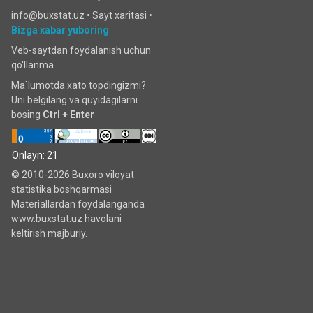
info@buxstat.uz •
Sayt xaritasi
•
Bizga xabar yuboring
Veb-saytdan foydalanish uchun
qo'llanma
Ma`lumotda xato topdingizmi?
Uni belgilang va quyidagilarni
bosing
Ctrl + Enter
Onlayn: 21
© 2010-2026 Buxoro viloyat
statistika boshqarmasi
Materiallardan foydalanganda
www.buxstat.uz havolani
keltirish majburiy.