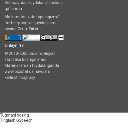
Veb-saytdan foydalanish uchun
qo'llanma
Ma`lumotda xato topdingizmi?
Uni belgilang va quyidagilarni
bosing
Ctrl + Enter
Onlayn: 19
© 2010-2026 Buxoro viloyat
statistika boshqarmasi
Materiallardan foydalanganda
www.buxstat.uz havolani
keltirish majburiy.
Tugmani bosing
Tinglash
GSpeech