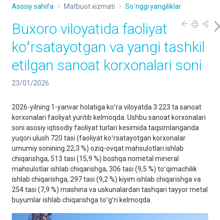
Asosiy sahifa
Matbuot xizmati
So`nggi yangiliklar
Buxoro viloyatida faoliyat
koʻrsatayotgan va yangi tashkil
etilgan sanoat korxonalari soni
23/01/2026
2026-yilning 1-yanvar holatiga koʻra viloyatda 3 223 ta sanoat
korxonalari faoliyat yuritib kelmoqda. Ushbu sanoat korxonalari
soni asosiy iqtisodiy faoliyat turlari kesimida taqsimlanganda
yuqori ulush 720 tasi (faoliyat koʻrsatayotgan korxonalar
umumiy sonining 22,3 %) oziq-ovqat mahsulotlari ishlab
chiqarishga, 513 tasi (15,9 %) boshqa nometal mineral
mahsulotlar ishlab chiqarishga, 306 tasi (9,5 %) toʻqimachilik
ishlab chiqarishga, 297 tasi (9,2 %) kiyim ishlab chiqarishga va
254 tasi (7,9 %) mashina va uskunalardan tashqari tayyor metal
buyumlar ishlab chiqarishga toʻgʻri kelmoqda.