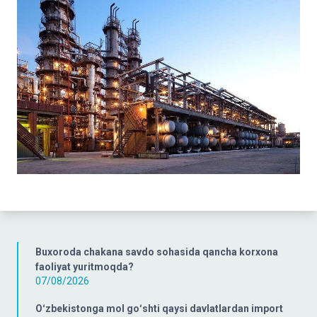
Buxoroda chakana savdo sohasida qancha korxona
faoliyat yuritmoqda?
07/08/2026
Oʻzbekistonga mol goʻshti qaysi davlatlardan import