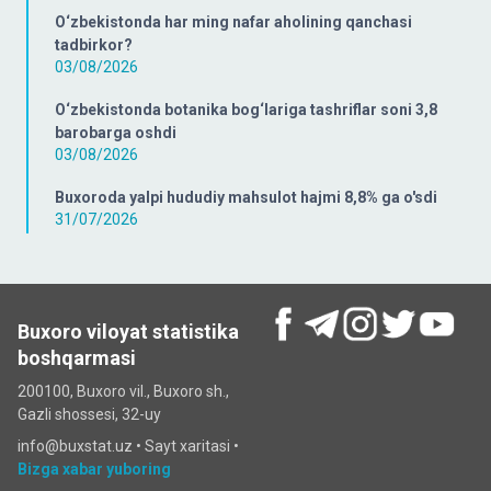
O‘zbekistonda har ming nafar aholining qanchasi
tadbirkor?
03/08/2026
O‘zbekistonda botanika bog‘lariga tashriflar soni 3,8
barobarga oshdi
03/08/2026
Buxoroda yalpi hududiy mahsulot hajmi 8,8% ga o'sdi
31/07/2026
Buxoro viloyat statistika
boshqarmasi
200100, Buxoro vil., Buxoro sh.,
Gazli shossesi, 32-uy
info@buxstat.uz •
Sayt xaritasi
•
Bizga xabar yuboring