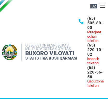
UZ
BOSHQARMA HAQIDA
(65)
505-80-
OCHIQ MA'LUMOTLAR
00
Murojaat
NASHRLAR
uchun
INTERAKTIV XIZMATLAR
telefon
(65)
O‘ZBEKISTON RESPUBLIKASI
MILLIY STATISTIKA QO‘MITASI
MATBUOT XIZMATI
220-10-
BUXORO VILOYATI
02
MUROJAATLAR
STATISTIKA BOSHQARMASI
Ishonch
telefoni
KONTAKTLAR
(65)
220-56-
56
Qabulxona
telefoni