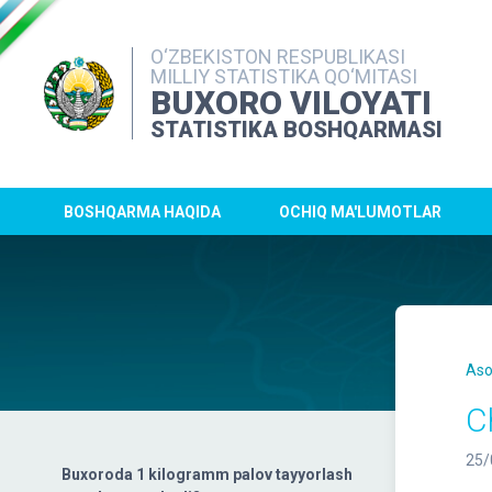
O‘ZBEKISTON RESPUBLIKASI
MILLIY STATISTIKA QO‘MITASI
BUXORO VILOYATI
STATISTIKA BOSHQARMASI
BOSHQARMA HAQIDA
OCHIQ MA'LUMOTLAR
Aso
C
25/
Buxoroda 1 kilogramm palov tayyorlash