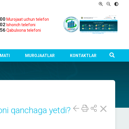
-00
Murojaat uchun telefon
-02
Ishonch telefoni
-56
Qabulxona telefoni
MATI
MUROJAATLAR
KONTAKTLAR
oni qanchaga yetdi?