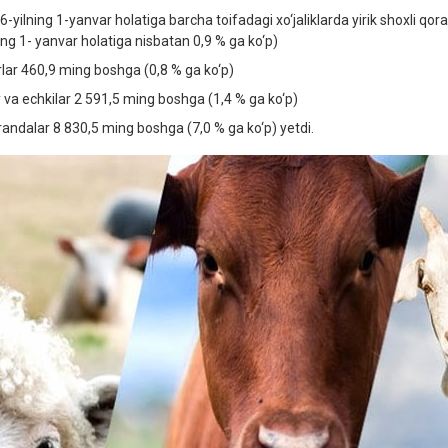
6-yilning 1-yanvar holatiga barcha toifadagi xo‘jaliklarda yirik shoxli q
ning 1- yanvar holatiga nisbatan 0,9 % ga ko‘p)
irlar 460,9 ming boshga (0,8 % ga ko‘p)
y va echkilar 2 591,5 ming boshga (1,4 % ga ko‘p)
randalar 8 830,5 ming boshga (7,0 % ga ko‘p) yetdi.