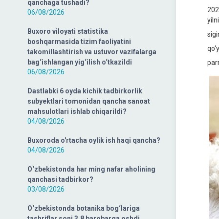
qanchaga tushadi?
202
06/08/2026
yil
Buxoro viloyati statistika
sig
boshqarmasida tizim faoliyatini
qo‘
takomillashtirish va ustuvor vazifalarga
bag‘ishlangan yig‘ilish o‘tkazildi
par
06/08/2026
Dastlabki 6 oyda kichik tadbirkorlik
subyektlari tomonidan qancha sanoat
mahsulotlari ishlab chiqarildi?
04/08/2026
Buxoroda o'rtacha oylik ish haqi qancha?
04/08/2026
O‘zbekistonda har ming nafar aholining
qanchasi tadbirkor?
03/08/2026
O‘zbekistonda botanika bog‘lariga
tashriflar soni 3,8 barobarga oshdi