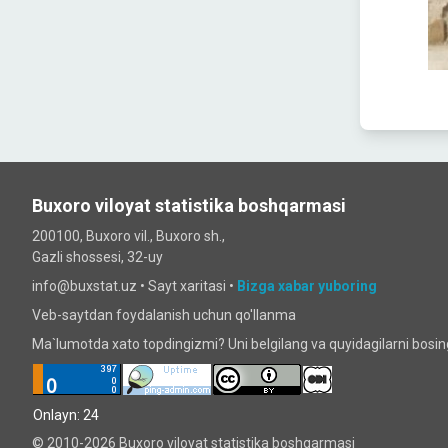
Buxoro viloyat statistika boshqarmasi
200100, Buxoro vil., Buxoro sh.,
Gazli shossesi, 32-uy
info@buxstat.uz •
Sayt xaritasi
•
Bizga xabar yuboring
Veb-saytdan foydalanish uchun qo'llanma
Ma`lumotda xato topdingizmi? Uni belgilang va quyidagilarni bosi
Onlayn: 24
© 2010-2026 Buxoro viloyat statistika boshqarmasi