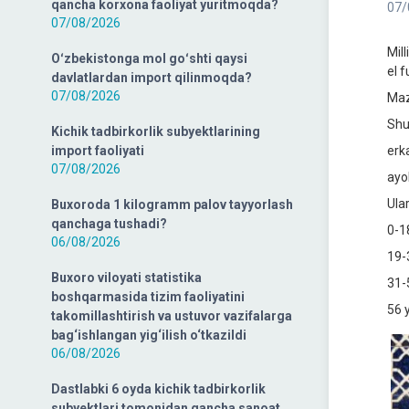
qancha korxona faoliyat yuritmoqda?
07/
07/08/2026
Mil
Oʻzbekistonga mol goʻshti qaysi
el 
davlatlardan import qilinmoqda?
07/08/2026
Maz
Shu
Kichik tadbirkorlik subyektlarining
import faoliyati
erk
07/08/2026
ayo
Ula
Buxoroda 1 kilogramm palov tayyorlash
qanchaga tushadi?
0-1
06/08/2026
19-
Buxoro viloyati statistika
31-
boshqarmasida tizim faoliyatini
56 
takomillashtirish va ustuvor vazifalarga
bag‘ishlangan yig‘ilish o‘tkazildi
06/08/2026
Dastlabki 6 oyda kichik tadbirkorlik
subyektlari tomonidan qancha sanoat