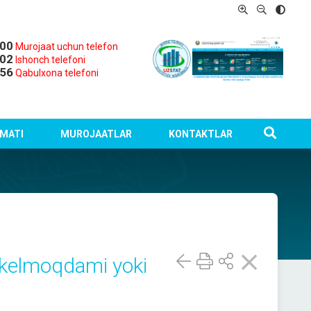
-00
Murojaat uchun telefon
-02
Ishonch telefoni
-56
Qabulxona telefoni
MATI
MUROJAATLAR
KONTAKTLAR
q kelmoqdami yoki