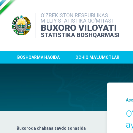
O‘ZBEKISTON RESPUBLIKASI
MILLIY STATISTIKA QO‘MITASI
BUXORO VILOYATI
STATISTIKA BOSHQARMASI
BOSHQARMA HAQIDA
OCHIQ MA'LUMOTLAR
Aso
O
ay
Buxoroda chakana savdo sohasida