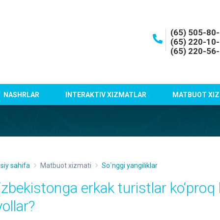
(65) 505-80
(65) 220-10
(65) 220-56
NASHRLAR
INTERAKTIV XIZMATLAR
MATBUOT XIZ
siy sahifa
Matbuot xizmati
So`nggi yangiliklar
‘zbekistonga erkak turistlar ko‘pro
ollar?