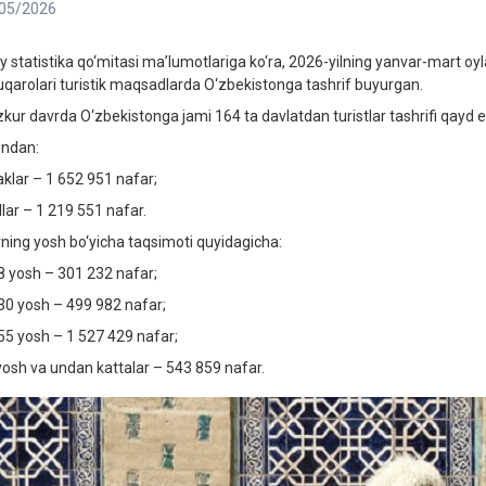
05/2026
liy statistika qo‘mitasi ma’lumotlariga ko‘ra, 2026-yilning yanvar-mart 
fuqarolari turistik maqsadlarda O‘zbekistonga tashrif buyurgan.
kur davrda O‘zbekistonga jami 164 ta davlatdan turistlar tashrifi qayd e
ndan:
aklar – 1 652 951 nafar;
llar – 1 219 551 nafar.
rning yosh bo‘yicha taqsimoti quyidagicha:
8 yosh – 301 232 nafar;
30 yosh – 499 982 nafar;
55 yosh – 1 527 429 nafar;
yosh va undan kattalar – 543 859 nafar.