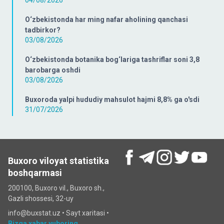
04/08/2026
O‘zbekistonda har ming nafar aholining qanchasi
tadbirkor?
03/08/2026
O‘zbekistonda botanika bog‘lariga tashriflar soni 3,8
barobarga oshdi
03/08/2026
Buxoroda yalpi hududiy mahsulot hajmi 8,8% ga o'sdi
31/07/2026
Buxoro viloyat statistika
boshqarmasi
200100, Buxoro vil., Buxoro sh.,
Gazli shossesi, 32-uy
info@buxstat.uz •
Sayt xaritasi
•
Bizga xabar yuboring