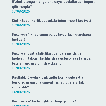
Oʻzbekistonga mol goʻshti qaysi davlatlardan import
qilinmoqda?
07/08/2026
Kichik tadbirkorlik subyektlarining import faoliyati
07/08/2026
Buxoroda 1 kilogramm palov tayyorlash qanchaga
tushadi?
06/08/2026
Buxoro viloyati statistika boshqarmasida tizim
faoliyatini takomillashtirish va ustuvor vazifalarga
bag‘ishlangan yig‘ilish o‘tkazildi
06/08/2026
Dastlabki 6 oyda kichik tadbirkorlik subyektlari
tomonidan qancha sanoat mahsulotlari ishlab
chiqarildi?
04/08/2026
Buxoroda o'rtacha oylik ish haqi qancha?