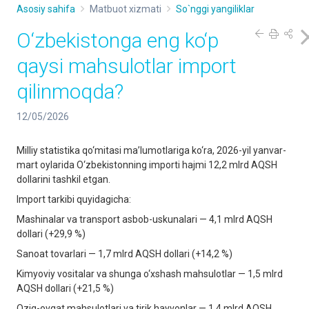
Asosiy sahifa
Matbuot xizmati
So`nggi yangiliklar
O‘zbekistonga eng ko‘p
qaysi mahsulotlar import
qilinmoqda?
12/05/2026
Milliy statistika qo‘mitasi ma’lumotlariga ko‘ra, 2026-yil yanvar-
mart oylarida O‘zbekistonning importi hajmi 12,2 mlrd AQSH
dollarini tashkil etgan.
Import tarkibi quyidagicha:
Mashinalar va transport asbob-uskunalari — 4,1 mlrd AQSH
dollari (+29,9 %)
Sanoat tovarlari — 1,7 mlrd AQSH dollari (+14,2 %)
Kimyoviy vositalar va shunga o‘xshash mahsulotlar — 1,5 mlrd
AQSH dollari (+21,5 %)
Oziq-ovqat mahsulotlari va tirik hayvonlar — 1,4 mlrd AQSH