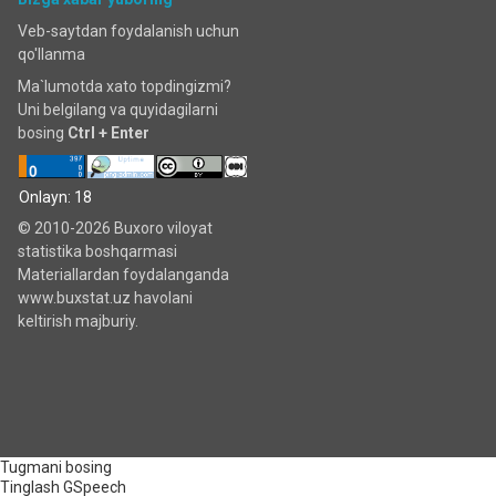
Veb-saytdan foydalanish uchun
qo'llanma
Ma`lumotda xato topdingizmi?
Uni belgilang va quyidagilarni
bosing
Ctrl + Enter
Onlayn: 18
© 2010-2026 Buxoro viloyat
statistika boshqarmasi
Materiallardan foydalanganda
www.buxstat.uz havolani
keltirish majburiy.
Tugmani bosing
Tinglash
GSpeech