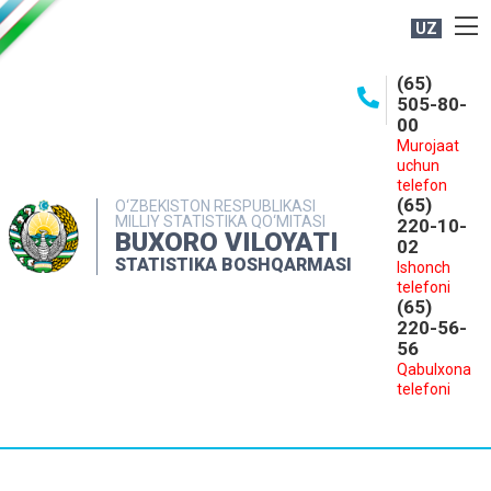
UZ
BOSHQARMA HAQIDA
(65)
505-80-
OCHIQ MA'LUMOTLAR
00
Murojaat
NASHRLAR
uchun
INTERAKTIV XIZMATLAR
telefon
(65)
O‘ZBEKISTON RESPUBLIKASI
MILLIY STATISTIKA QO‘MITASI
MATBUOT XIZMATI
220-10-
BUXORO VILOYATI
02
MUROJAATLAR
STATISTIKA BOSHQARMASI
Ishonch
telefoni
KONTAKTLAR
(65)
220-56-
56
Qabulxona
telefoni