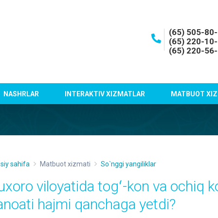
(65) 505-80
(65) 220-10
(65) 220-56
NASHRLAR
INTERAKTIV XIZMATLAR
MATBUOT XIZ
siy sahifa
Matbuot xizmati
So`nggi yangiliklar
uxoro viloyatida togʻ-kon va ochiq k
anoati hajmi qanchaga yetdi?