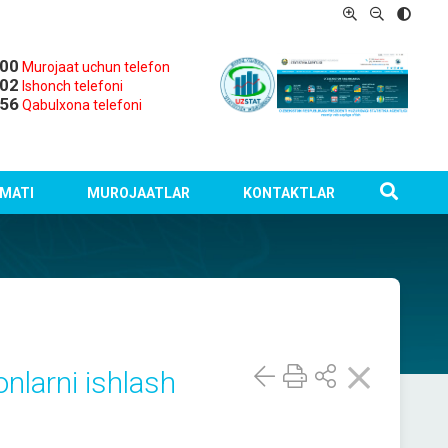
-00
Murojaat uchun telefon
-02
Ishonch telefoni
-56
Qabulxona telefoni
MATI
MUROJAATLAR
KONTAKTLAR
onlarni ishlash