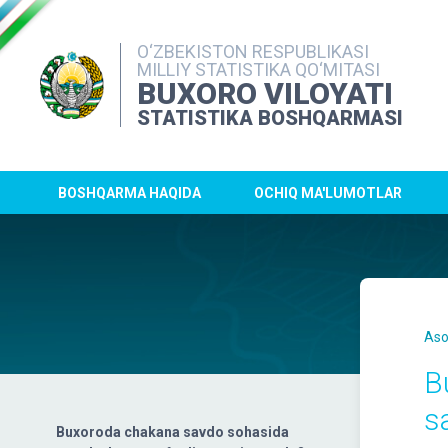
O‘ZBEKISTON RESPUBLIKASI
MILLIY STATISTIKA QO‘MITASI
BUXORO VILOYATI
STATISTIKA BOSHQARMASI
BOSHQARMA HAQIDA
OCHIQ MA'LUMOTLAR
Aso
B
s
Buxoroda chakana savdo sohasida