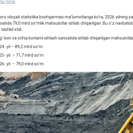
06/2026
oro viloyati statistika boshqarmasi ma'lumotlariga ko'ra, 2026-yilning ya
oatida 79,0 mlrd soʻmlik mahsulotlar ishlab chiqarilgan. Bu oʻz navbatida
 tashkil etdi.
ʻ-kon va ochiq konlarni ishlash sanoatida ishlab chiqarilgan mahsulotlar 
4- yil – 89,2 mlrd soʻm
5- yil – 71,7 mlrd soʻm
6- yil – 79,0 mlrd soʻm