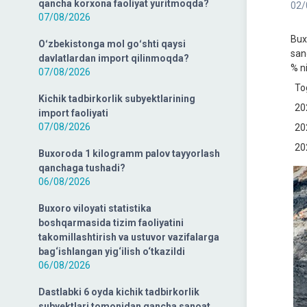
qancha korxona faoliyat yuritmoqda?
02/
07/08/2026
Bux
Oʻzbekistonga mol goʻshti qaysi
san
davlatlardan import qilinmoqda?
% ni
07/08/2026
Tog
Kichik tadbirkorlik subyektlarining
202
import faoliyati
07/08/2026
202
202
Buxoroda 1 kilogramm palov tayyorlash
qanchaga tushadi?
06/08/2026
Buxoro viloyati statistika
boshqarmasida tizim faoliyatini
takomillashtirish va ustuvor vazifalarga
bag‘ishlangan yig‘ilish o‘tkazildi
06/08/2026
Dastlabki 6 oyda kichik tadbirkorlik
subyektlari tomonidan qancha sanoat