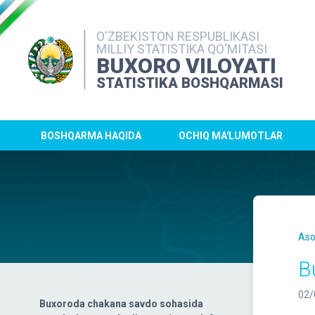
O‘ZBEKISTON RESPUBLIKASI
MILLIY STATISTIKA QO‘MITASI
BUXORO VILOYATI
STATISTIKA BOSHQARMASI
BOSHQARMA HAQIDA
OCHIQ MA'LUMOTLAR
Aso
B
02/
Buxoroda chakana savdo sohasida