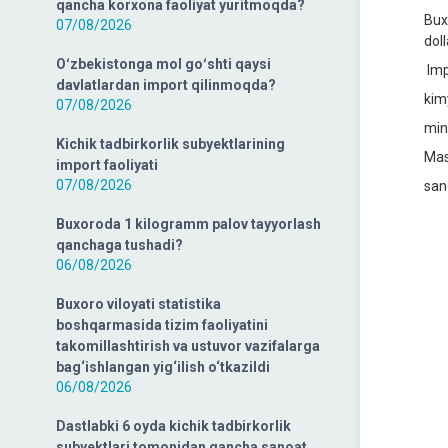
qancha korxona faoliyat yuritmoqda?
Bux
07/08/2026
dol
Oʻzbekistonga mol goʻshti qaysi
Imp
davlatlardan import qilinmoqda?
kim
07/08/2026
min
Kichik tadbirkorlik subyektlarining
Mas
import faoliyati
07/08/2026
sano
Buxoroda 1 kilogramm palov tayyorlash
qanchaga tushadi?
06/08/2026
Buxoro viloyati statistika
boshqarmasida tizim faoliyatini
takomillashtirish va ustuvor vazifalarga
bag‘ishlangan yig‘ilish o‘tkazildi
06/08/2026
Dastlabki 6 oyda kichik tadbirkorlik
subyektlari tomonidan qancha sanoat