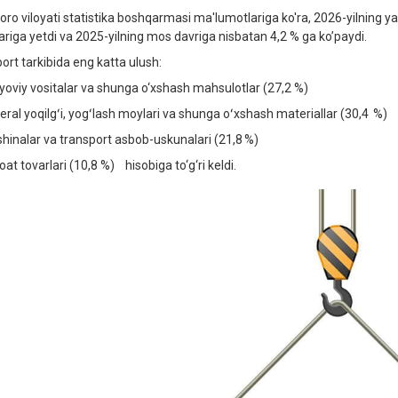
oro viloyati statistika boshqarmasi ma'lumotlariga ko'ra, 2026-yilning 
lariga yetdi va 2025-yilning mos davriga nisbatan 4,2 % ga ko’paydi.
ort tarkibida eng katta ulush:
yoviy vositalar va shunga o‘xshash mahsulotlar (27,2 %)
eral yoqilgʻi, yogʻlash moylari va shunga oʻxshash materiallar (30,4 %)
hinalar va transport asbob-uskunalari (21,8 %)
at tovarlari (10,8 %) hisobiga to‘g‘ri keldi.