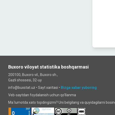
Buxoro viloyat statistika boshqarmasi
200100, Buxoro vil., Buxoro sh.,
Gazli shossesi, 32-uy
info@buxstat.uz •
Sayt xaritasi
•
Bizga xabar yuboring
Veb-saytdan foydalanish uchun qo'llanma
Ma`lumotda xato topdingizmi? Uni belgilang va quyidagilarni bosi