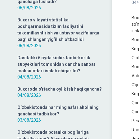
qanchaga tushadi?
04/
06/08/2026
Bux
Buxoro viloyati statistika
so‘m
boshqarmasida tizim faoliyatini
ishl
takomillashtirish va ustuvor vazifalarga
bag‘ishlangan yig‘ilish o‘tkazildi
Bux
06/08/2026
Kog
Dastlabki 6 oyda kichik tadbirkorlik
Olo
subyektlari tomonidan qancha sanoat
Bux
mahsulotlari ishlab chiqarildi?
Vob
04/08/2026
G‘i
Buxoroda o'rtacha oylik ish haqi qancha?
Kog
04/08/2026
Qor
O‘zbekistonda har ming nafar aholining
Qor
qanchasi tadbirkor?
03/08/2026
Pes
Rom
O‘zbekistonda botanika bog‘lariga
tashriflar soni 3,8 barobarga oshdi
Jon