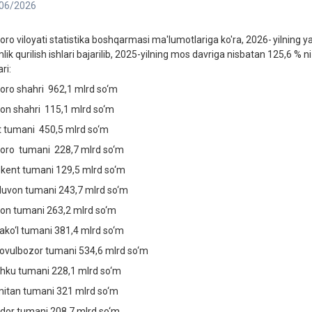
06/2026
oro viloyati statistika boshqarmasi ma'lumotlariga ko'ra, 2026- yilning ya
lik qurilish ishlari bajarilib, 2025-yilning mos davriga nisbatan 125,6 % ni
ari:
oro shahri 962,1 mlrd so‘m
on shahri 115,1 mlrd so‘m
t tumani 450,5 mlrd so‘m
oro tumani 228,7 mlrd so‘m
kent tumani 129,5 mlrd so‘m
jduvon tumani 243,7 mlrd so‘m
on tumani 263,2 mlrd so‘m
ako‘l tumani 381,4 mlrd so‘m
ovulbozor tumani 534,6 mlrd so‘m
hku tumani 228,1 mlrd so‘m
itan tumani 321 mlrd so‘m
dor tumani 208,7 mlrd so‘m