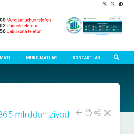
-00
Murojaat uchun telefon
-02
Ishonch telefoni
-56
Qabulxona telefoni
MATI
MUROJAATLAR
KONTAKTLAR
 865 mlrddan ziyod