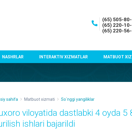
(65) 505-80
(65) 220-10
(65) 220-56
NASHRLAR
INTERAKTIV XIZMATLAR
MATBUOT XIZ
siy sahifa
Matbuot xizmati
So`nggi yangiliklar
uxoro viloyatida dastlabki 4 oyda 5
rilish ishlari bajarildi