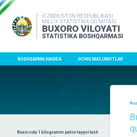
O‘ZBEKISTON RESPUBLIKASI
MILLIY STATISTIKA QO‘MITASI
BUXORO VILOYATI
STATISTIKA BOSHQARMASI
BOSHQARMA HAQIDA
OCHIQ MA'LUMOTLAR
Aso
B
qu
Buxoroda 1 kilogramm palov tayyorlash