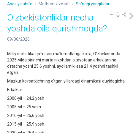
Asosiy sahifa
Matbuot xizmati
So`nggi yangiliklar
O‘zbekistonliklar necha
yoshda oila qurishmoqda?
09/06/2026
Milliy statistika qo‘mitasi ma’lumotlariga ko‘ra, O‘zbekistonda
2025-yilda birinchi marta nikohdan o‘tayotgan erkaklarning
o‘rtacha yoshi 25,6 yoshni, ayollarniki esa 21,4 yoshni tashkil
etgan.
Mazkur ko‘rsatkichning o‘tgan yillardagi dinamikasi quyidagicha:
Erkaklar:
2000-yil – 24,2 yosh
2005-yil – 25 yosh
2010-yil – 25,6 yosh
2015-yil – 25,9 yosh
2020-yil – 26,4 yosh