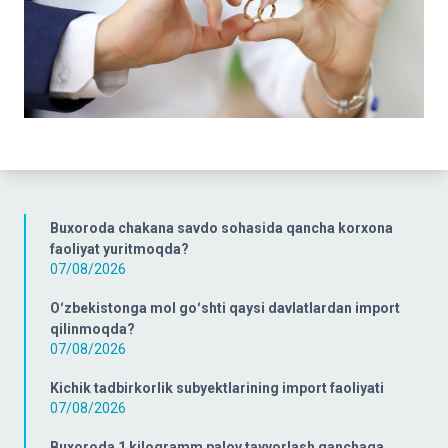
Buxoroda chakana savdo sohasida qancha korxona
faoliyat yuritmoqda?
07/08/2026
Oʻzbekistonga mol goʻshti qaysi davlatlardan import
qilinmoqda?
07/08/2026
Kichik tadbirkorlik subyektlarining import faoliyati
07/08/2026
Buxoroda 1 kilogramm palov tayyorlash qanchaga