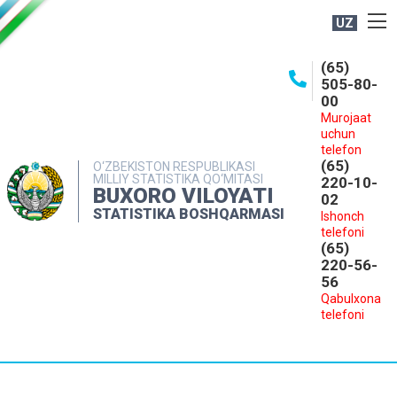
UZ
BOSHQARMA HAQIDA
(65)
505-80-
OCHIQ MA'LUMOTLAR
00
Murojaat
NASHRLAR
uchun
INTERAKTIV XIZMATLAR
telefon
(65)
O‘ZBEKISTON RESPUBLIKASI
MILLIY STATISTIKA QO‘MITASI
MATBUOT XIZMATI
220-10-
BUXORO VILOYATI
02
MUROJAATLAR
STATISTIKA BOSHQARMASI
Ishonch
telefoni
KONTAKTLAR
(65)
220-56-
56
Qabulxona
telefoni