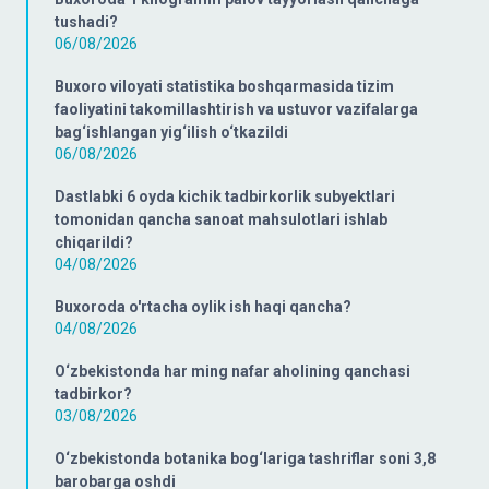
tushadi?
06/08/2026
Buxoro viloyati statistika boshqarmasida tizim
faoliyatini takomillashtirish va ustuvor vazifalarga
bag‘ishlangan yig‘ilish o‘tkazildi
06/08/2026
Dastlabki 6 oyda kichik tadbirkorlik subyektlari
tomonidan qancha sanoat mahsulotlari ishlab
chiqarildi?
04/08/2026
Buxoroda o'rtacha oylik ish haqi qancha?
04/08/2026
O‘zbekistonda har ming nafar aholining qanchasi
tadbirkor?
03/08/2026
O‘zbekistonda botanika bog‘lariga tashriflar soni 3,8
barobarga oshdi