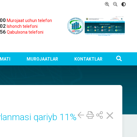
-00
Murojaat uchun telefon
-02
Ishonch telefoni
-56
Qabulxona telefoni
MATI
MUROJAATLAR
KONTAKTLAR
ylanmasi qariyb 11%