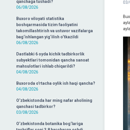
qanchaga tushadi?
03/
06/08/2026
Bux
Buxoro viloyati statistika
ayl
boshqarmasida tizim faoliyatini
ayla
takomillashtirish va ustuvor vazifalarga
bag‘ishlangan yig‘ilish o‘tkazildi
06/08/2026
Dastlabki 6 oyda kichik tadbirkorlik
subyektlari tomonidan qancha sanoat
mahsulotlari ishlab chiqarildi?
04/08/2026
Buxoroda o'rtacha oylik ish haqi qancha?
04/08/2026
O‘zbekistonda har ming nafar aholining
qanchasi tadbirkor?
03/08/2026
O‘zbekistonda botanika bog‘lariga
tashriflar soni 3,8 barobarga oshdi