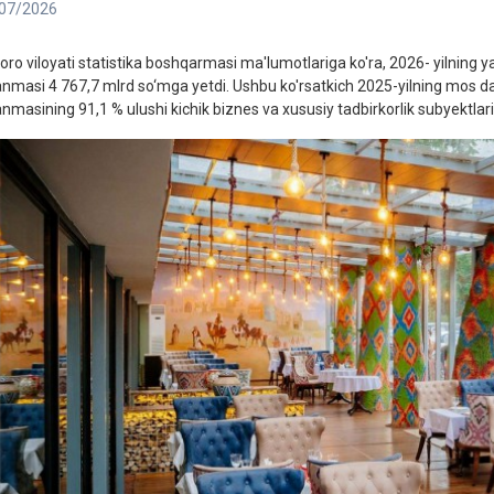
07/2026
oro viloyati statistika boshqarmasi ma'lumotlariga ko'ra, 2026- yilning
anmasi 4 767,7 mlrd so‘mga yetdi. Ushbu ko'rsatkich 2025-yilning mos d
nmasining 91,1 % ulushi kichik biznes va xususiy tadbirkorlik subyektlari h