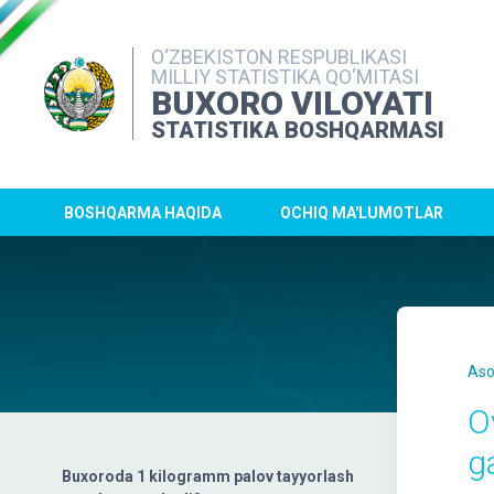
O‘ZBEKISTON RESPUBLIKASI
MILLIY STATISTIKA QO‘MITASI
BUXORO VILOYATI
STATISTIKA BOSHQARMASI
BOSHQARMA HAQIDA
OCHIQ MA'LUMOTLAR
Aso
O
g
Buxoroda 1 kilogramm palov tayyorlash