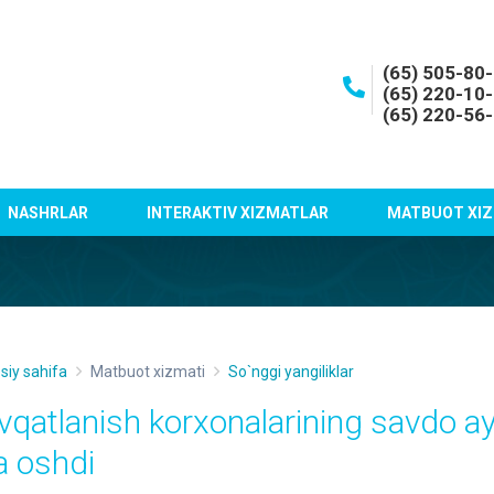
(65) 505-80
(65) 220-10
(65) 220-56
NASHRLAR
INTERAKTIV XIZMATLAR
MATBUOT XIZ
siy sahifa
Matbuot xizmati
So`nggi yangiliklar
vqatlanish korxonalarining savdo a
a oshdi