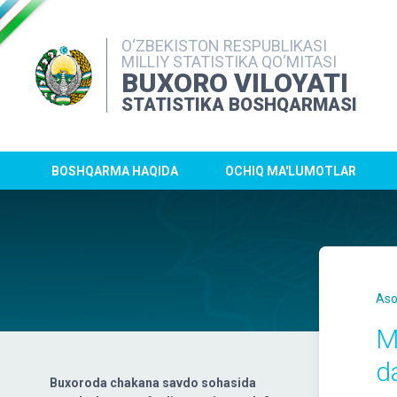
O‘ZBEKISTON RESPUBLIKASI
MILLIY STATISTIKA QO‘MITASI
BUXORO VILOYATI
STATISTIKA BOSHQARMASI
BOSHQARMA HAQIDA
OCHIQ MA'LUMOTLAR
Aso
M
d
Buxoroda chakana savdo sohasida