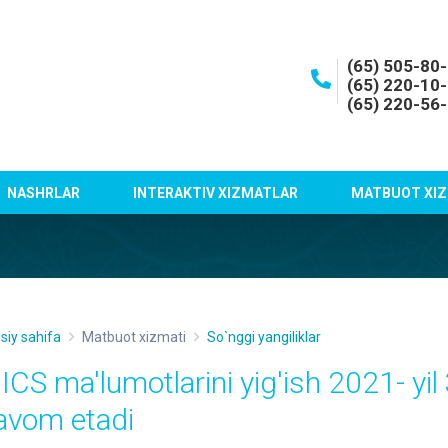
(65) 505-80
(65) 220-10
(65) 220-56
NASHRLAR
INTERAKTIV XIZMATLAR
MATBUOT XIZ
siy sahifa
Matbuot xizmati
So`nggi yangiliklar
ICS ma'lumotlarini yig'ish 2021- yil
avom etadi