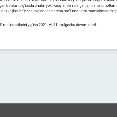
tiindikator klaster kuzatuvlari 15 yoshdan 49 yoshgacha bo‘lgan ayollar b
lgan bolalar to‘g‘risida onalar yoki vasiylaridan olingan aniq ma'lumotlarn
hloq) va jinsi bo‘yicha to‘plangan barcha ma'lumotlarni mamlakatlar miq
S ma'lumotlarini yig'ish 2021- yil 31- iyulgacha davom etadi.