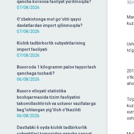
qancha korxona faoliyat yuritmoqda?
30/
07/08/2026
Mam
Oʻzbekistonga mol goʻshti qaysi
kuz
davlatlardan import qilinmoqda?
07/08/2026
Kichik tadbirkorlik subyektlarining
Ush
import faoliyati
to‘
07/08/2026
Buxoroda 1 kilogramm palov tayyorlash
201
qanchaga tushadi?
o‘t
06/08/2026
ahol
Buxoro viloyati statistika
boshqarmasida tizim faoliyatini
To’
takomillashtirish va ustuvor vazifalarga
kuz
bag‘ishlangan yig‘ilish o‘tkazildi
xizm
06/08/2026
osh
Dastlabki 6 oyda kichik tadbirkorlik
subyektlari tomonidan qancha sanoat