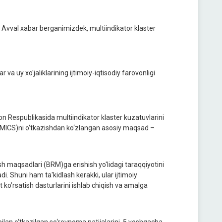
Avval xabar berganimizdek, multiindikator klaster
a uy xo'jaliklarining ijtimoiy-iqtisodiy farovonligi
n Respublikasida multiindikator klaster kuzatuvlarini
ari (MICS)ni o‘tkazishdan ko‘zlangan asosiy maqsad –
sh maqsadlari (BRM)ga erishish yo'lidagi taraqqiyotini
i. Shuni ham ta'kidlash kerakki, ular ijtimoiy
at ko’rsatish dasturlarini ishlab chiqish va amalga