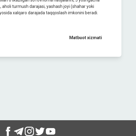
ilan o‘tkazilgan so‘rovnoma natijalarini, 5 yoshgacha
i, aholi turmush darajasi, yashash joyi (shahar yoki
iyosida xalqaro darajada taqqoslash imkonini beradi.
Matbuot xizmati