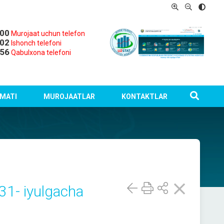
-00
Murojaat uchun telefon
-02
Ishonch telefoni
-56
Qabulxona telefoni
MATI
MUROJAATLAR
KONTAKTLAR
 31- iyulgacha