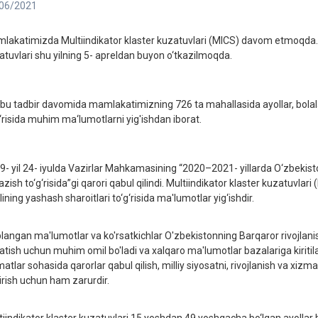
06/2021
lakatimizda Multiindikator klaster kuzatuvlari (MICS) davom etmoqda. 
atuvlari shu yilning 5- apreldan buyon o‘tkazilmoqda.
bu tadbir davomida mamlakatimizning 726 ta mahallasida ayollar, bolalar v
g‘risida muhim ma‘lumotlarni yig'ishdan iborat.
9- yil 24- iyulda Vazirlar Mahkamasining “2020–2021- yillarda O‘zbekisto
kazish to‘g‘risida”gi qarori qabul qilindi. Multiindikator klaster kuzatuvl
ining yashash sharoitlari to‘g‘risida ma'lumotlar yig‘ishdir.
plangan ma'lumotlar va ko'rsatkichlar O'zbekistonning Barqaror rivojlani
atish uchun muhim omil bo'ladi va xalqaro ma'lumotlar bazalariga kiritilad
atlar sohasida qarorlar qabul qilish, milliy siyosatni, rivojlanish va xizm
irish uchun ham zarurdir.