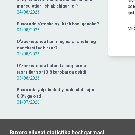
Mul
mahsulotlari ishlab chiqarildi?
bo‘
04/08/2026
qis
Buxoroda o'rtacha oylik ish haqi qancha?
MIC
04/08/2026
O‘zbekistonda har ming nafar aholining
qanchasi tadbirkor?
03/08/2026
O‘zbekistonda botanika bog‘lariga
tashriflar soni 3,8 barobarga oshdi
03/08/2026
Buxoroda yalpi hududiy mahsulot hajmi
8,8% ga o'sdi
31/07/2026
Buxoro viloyat statistika boshqarmasi