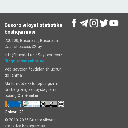
Buxoro viloyat statistika
boshqarmasi
200100, Buxoro vil., Buxoro sh.,
Gazli shossesi, 32-uy
info@buxstat.uz •
Sayt xaritasi
•
Bizga xabar yuboring
Veb-saytdan foydalanish uchun
qo'llanma
Ma`lumotda xato topdingizmi?
Uni belgilang va quyidagilarni
bosing
Ctrl + Enter
Onlayn: 23
© 2010-2026 Buxoro viloyat
statistika boshqarmasi