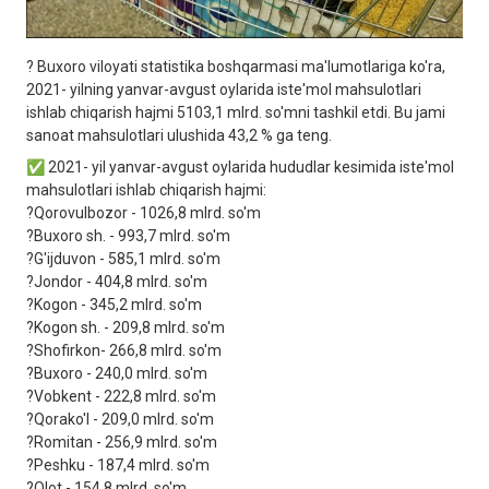
? Buxoro viloyati statistika boshqarmasi ma'lumotlariga ko'ra,
2021- yilning yanvar-avgust oylarida iste'mol mahsulotlari
ishlab chiqarish hajmi 5103,1 mlrd. so'mni tashkil etdi. Bu jami
sanoat mahsulotlari ulushida 43,2 % ga teng.
✅ 2021- yil yanvar-avgust oylarida hududlar kesimida iste'mol
mahsulotlari ishlab chiqarish hajmi:
?Qorovulbozor - 1026,8 mlrd. so'm
?Buxoro sh. - 993,7 mlrd. so'm
?G'ijduvon - 585,1 mlrd. so'm
?Jondor - 404,8 mlrd. so'm
?Kogon - 345,2 mlrd. so'm
?Kogon sh. - 209,8 mlrd. so'm
?Shofirkon- 266,8 mlrd. so'm
?Buxoro - 240,0 mlrd. so'm
?Vobkent - 222,8 mlrd. so'm
?Qorako'l - 209,0 mlrd. so'm
?Romitan - 256,9 mlrd. so'm
?Peshku - 187,4 mlrd. so'm
?Olot - 154,8 mlrd. so'm