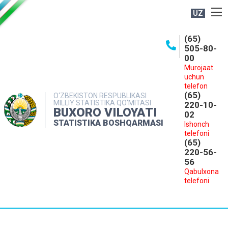
UZ
BOSHQARMA HAQIDA
(65)
505-80-
OCHIQ MA'LUMOTLAR
00
Murojaat
NASHRLAR
uchun
INTERAKTIV XIZMATLAR
telefon
(65)
O‘ZBEKISTON RESPUBLIKASI
MILLIY STATISTIKA QO‘MITASI
MATBUOT XIZMATI
220-10-
BUXORO VILOYATI
02
MUROJAATLAR
STATISTIKA BOSHQARMASI
Ishonch
telefoni
KONTAKTLAR
(65)
220-56-
56
Qabulxona
telefoni