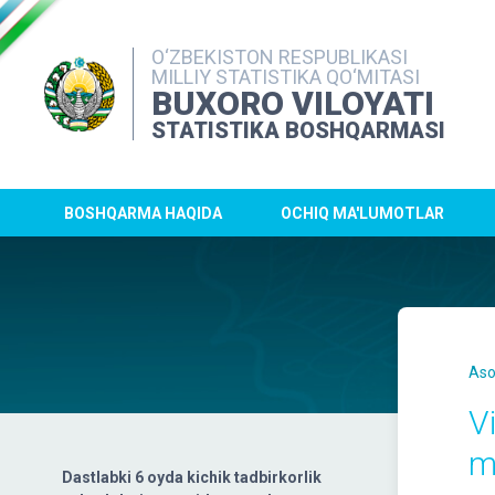
O‘ZBEKISTON RESPUBLIKASI
MILLIY STATISTIKA QO‘MITASI
BUXORO VILOYATI
STATISTIKA BOSHQARMASI
BOSHQARMA HAQIDA
OCHIQ MA'LUMOTLAR
Aso
V
m
Dastlabki 6 oyda kichik tadbirkorlik