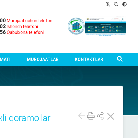
-00
Murojaat uchun telefon
-02
Ishonch telefoni
-56
Qabulxona telefoni
MATI
MUROJAATLAR
KONTAKTLAR
xli qoramollar