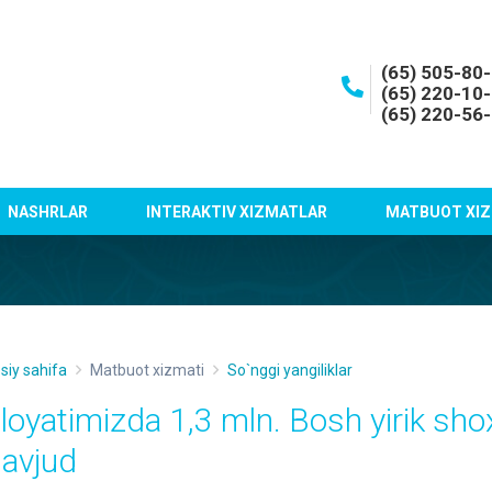
(65) 505-80
(65) 220-10
(65) 220-56
NASHRLAR
INTERAKTIV XIZMATLAR
MATBUOT XIZ
siy sahifa
Matbuot xizmati
So`nggi yangiliklar
iloyatimizda 1,3 mln. Bosh yirik sho
avjud