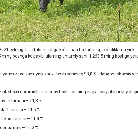
021- yilning 1- oktabr holatiga ko‘ra, barcha toifadagi xo‘jaliklarda yirik
5 ming boshga ko‘payib, ularning umumiy soni 1 268,5 ming boshga yetd
loyatimizdagi jami yirik shoxli bosh sonining 93,0 % I dehqon (shaxsiy yord
irik shoxli qoramollar umumiy bosh sonining eng asosiy ulushi quyidagi
jduvon tumani – 11,8 %
ako‘l tumani – 11,5 %
firkon tumani – 11,4 %
dor tumani – 10,2 %