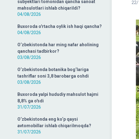
subyektlari tomonidan qancha sanoat
22/
mahsulotlari ishlab chiqarildi?
04/08/2026
Buxoroda o'rtacha oylik ish haqi qancha?
04/08/2026
O‘zbekistonda har ming nafar aholining
qanchasi tadbirkor?
03/08/2026
O‘zbekistonda botanika bog‘lariga
tashriflar soni 3,8 barobarga oshdi
03/08/2026
Buxoroda yalpi hududiy mahsulot hajmi
8,8% ga o'sdi
31/07/2026
O‘zbekistonda eng ko‘p qaysi
avtomobillar ishlab chiqarilmoqda?
31/07/2026