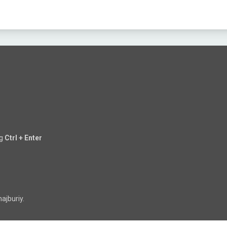
ng
Ctrl + Enter
ajburiy.