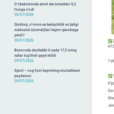
Oʻzbekistonda aholi daromadlari 9,2
foizga o‘sdi
30/07/2026
Qishloq, o‘rmon va baliqchilik xo‘jaligi
mahsulot (xizmat)lari hajmi qanchaga
yetdi?
30/07/2026
✅ 2
47,
Buxoroda dastlabki 6 oyda 17,5 ming
nafar tug'ilish qayd etildi
29/07/2026
? Vi
Sport – sog‘lom hayotning mustahkam
poydevori
✅ Y
29/07/2026
G‘i
Qor
Sho
Jon