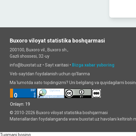
Buxoro viloyat statistika boshqarmasi
200100, Buxoro vil., Buxoro sh.,
Gazli shossesi, 32-uy
info@buxstat.uz •
Sayt xaritasi
•
Bizga xabar yuboring
Veb-saytdan foydalanish uchun qo'llanma
Ma`lumotda xato topdingizmi? Uni belgilang va quyidagilarni bosi
Onlayn: 19
© 2010-2026 Buxoro viloyat statistika boshqarmasi
Materiallardan foydalanganda www.buxstat.uz havolani keltirish m
Tugmani bosing