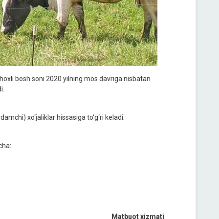
 shoxli bosh soni 2020 yilning mos davriga nisbatan
i.
amchi) xo‘jaliklar hissasiga to‘g‘ri keladi.
cha:
Matbuot xizmati