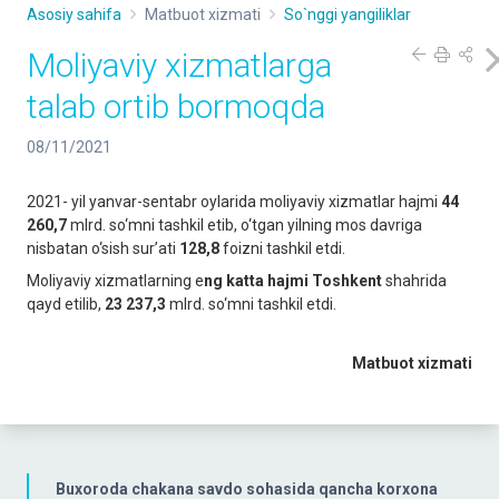
Asosiy sahifa
Matbuot xizmati
So`nggi yangiliklar
Moliyaviy xizmatlarga
talab ortib bormoqda
08/11/2021
2021- yil yanvar-sentabr oylarida moliyaviy xizmatlar hajmi
44
260,7
mlrd. so‘mni tashkil etib, o‘tgan yilning mos davriga
nisbatan o‘sish sur’ati
128,8
foizni tashkil etdi.
Moliyaviy xizmatlarning e
ng
katta
hajmi
Toshkent
shahrida
qayd etilib,
23
237
,
3
mlrd. so‘mni tashkil etdi.
Matbuot xizmati
Buxoroda chakana savdo sohasida qancha korxona