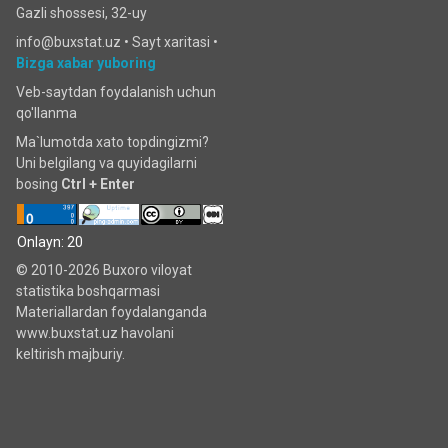
Gazli shossesi, 32-uy
info@buxstat.uz •
Sayt xaritasi
•
Bizga xabar yuboring
Veb-saytdan foydalanish uchun
qo'llanma
Ma`lumotda xato topdingizmi?
Uni belgilang va quyidagilarni
bosing
Ctrl + Enter
Onlayn: 20
© 2010-2026 Buxoro viloyat
statistika boshqarmasi
Materiallardan foydalanganda
www.buxstat.uz havolani
keltirish majburiy.