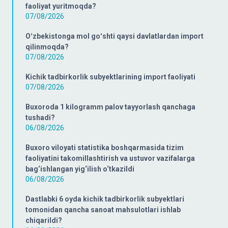
faoliyat yuritmoqda?
07/08/2026
Oʻzbekistonga mol goʻshti qaysi davlatlardan import
qilinmoqda?
07/08/2026
Kichik tadbirkorlik subyektlarining import faoliyati
07/08/2026
Buxoroda 1 kilogramm palov tayyorlash qanchaga
tushadi?
06/08/2026
Buxoro viloyati statistika boshqarmasida tizim
faoliyatini takomillashtirish va ustuvor vazifalarga
bag‘ishlangan yig‘ilish o‘tkazildi
06/08/2026
Dastlabki 6 oyda kichik tadbirkorlik subyektlari
tomonidan qancha sanoat mahsulotlari ishlab
chiqarildi?