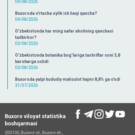
04/08/2026
Buxoroda o'rtacha oylik ish haqi qancha?
04/08/2026
O‘zbekistonda har ming nafar aholining qanchasi
tadbirkor?
03/08/2026
O‘zbekistonda botanika bog‘lariga tashriflar soni 3,8
barobarga oshdi
03/08/2026
Buxoroda yalpi hududiy mahsulot hajmi 8,8% ga o'sdi
31/07/2026
Buxoro viloyat statistika
boshqarmasi
200100, Buxoro vil., Buxoro sh.,