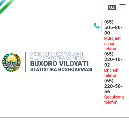
UZ
BOSHQARMA HAQIDA
(65)
505-80-
OCHIQ MA'LUMOTLAR
00
Murojaat
NASHRLAR
uchun
INTERAKTIV XIZMATLAR
telefon
(65)
O‘ZBEKISTON RESPUBLIKASI
MILLIY STATISTIKA QO‘MITASI
MATBUOT XIZMATI
220-10-
BUXORO VILOYATI
02
MUROJAATLAR
STATISTIKA BOSHQARMASI
Ishonch
telefoni
KONTAKTLAR
(65)
220-56-
56
Qabulxona
telefoni