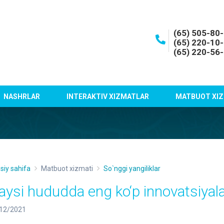
(65) 505-80
(65) 220-10
(65) 220-56
NASHRLAR
INTERAKTIV XIZMATLAR
MATBUOT XIZ
siy sahifa
Matbuot xizmati
So`nggi yangiliklar
aysi hududda eng ko‘p innovatsiyalar
12/2021