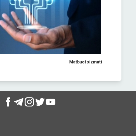
Matbuot
xizmati