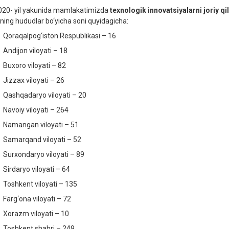
0- yil yakunida mamlakatimizda
texnologik innovatsiyalarni joriy qi
rning hududlar bo‘yicha soni quyidagicha:
Qoraqalpog‘iston Respublikasi – 16
Andijon viloyati – 18
Buxoro viloyati – 82
Jizzax viloyati – 26
Qashqadaryo viloyati – 20
Navoiy viloyati – 264
Namangan viloyati – 51
Samarqand viloyati – 52
Surxondaryo viloyati – 89
Sirdaryo viloyati – 64
Toshkent viloyati – 135
Farg‘ona viloyati – 72
Xorazm viloyati – 10
Toshkent shahri – 249