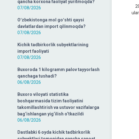
qancha korxona faoliyat yuritmoqda?
202
07/08/2026
ula
Oʻzbekistonga mol goʻshti qaysi
davlatlardan import qilinmoqda?
07/08/2026
Kichik tadbirkorlik subyektlarining
import faoliyati
07/08/2026
Buxoroda 1 kilogramm palov tayyorlash
qanchaga tushadi?
06/08/2026
Buxoro viloyati statistika
boshqarmasida tizim faoliyatini
takomillashtirish va ustuvor vazifalarga
bag‘ishlangan yig‘ilish o‘tkazildi
06/08/2026
Dastlabki 6 oyda kichik tadbirkorlik
subyektlari tomonidan qancha sanoat