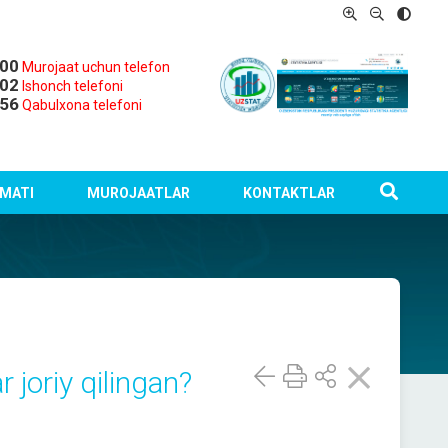
-00
Murojaat uchun telefon
-02
Ishonch telefoni
-56
Qabulxona telefoni
MATI
MUROJAATLAR
KONTAKTLAR
 joriy qilingan?