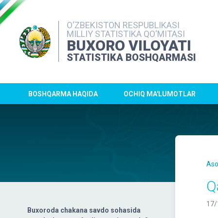
O‘ZBEKISTON RESPUBLIKASI
MILLIY STATISTIKA QO‘MITASI
BUXORO VILOYATI
STATISTIKA BOSHQARMASI
BOSHQARMA HAQIDA
OCHIQ MA'LUMOTLAR
Aso
Q
17/
Buxoroda chakana savdo sohasida