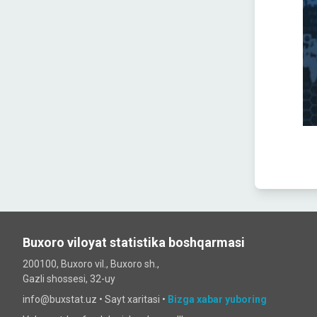
Buxoro viloyat statistika boshqarmasi
200100, Buxoro vil., Buxoro sh.,
Gazli shossesi, 32-uy
info@buxstat.uz •
Sayt xaritasi
•
Bizga xabar yuboring