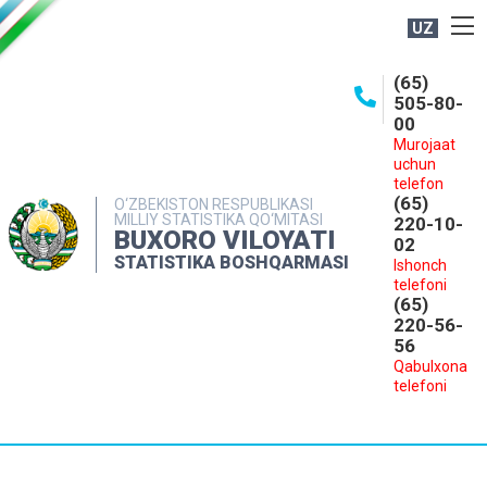
UZ
BOSHQARMA HAQIDA
(65)
505-80-
OCHIQ MA'LUMOTLAR
00
Murojaat
NASHRLAR
uchun
INTERAKTIV XIZMATLAR
telefon
(65)
O‘ZBEKISTON RESPUBLIKASI
MILLIY STATISTIKA QO‘MITASI
MATBUOT XIZMATI
220-10-
BUXORO VILOYATI
02
MUROJAATLAR
STATISTIKA BOSHQARMASI
Ishonch
telefoni
KONTAKTLAR
(65)
220-56-
56
Qabulxona
telefoni