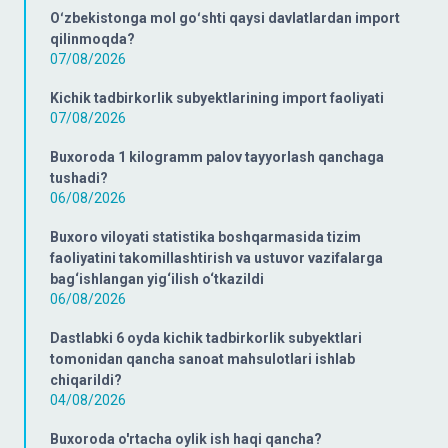
Oʻzbekistonga mol goʻshti qaysi davlatlardan import
qilinmoqda?
07/08/2026
Kichik tadbirkorlik subyektlarining import faoliyati
07/08/2026
Buxoroda 1 kilogramm palov tayyorlash qanchaga
tushadi?
06/08/2026
Buxoro viloyati statistika boshqarmasida tizim
faoliyatini takomillashtirish va ustuvor vazifalarga
bag‘ishlangan yig‘ilish o‘tkazildi
06/08/2026
Dastlabki 6 oyda kichik tadbirkorlik subyektlari
tomonidan qancha sanoat mahsulotlari ishlab
chiqarildi?
04/08/2026
Buxoroda o'rtacha oylik ish haqi qancha?