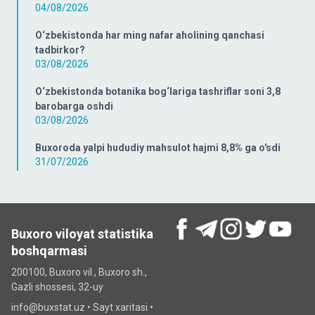
04/08/2026
O‘zbekistonda har ming nafar aholining qanchasi
tadbirkor?
03/08/2026
O‘zbekistonda botanika bog‘lariga tashriflar soni 3,8
barobarga oshdi
03/08/2026
Buxoroda yalpi hududiy mahsulot hajmi 8,8% ga o'sdi
31/07/2026
Buxoro viloyat statistika
boshqarmasi
200100, Buxoro vil., Buxoro sh.,
Gazli shossesi, 32-uy
info@buxstat.uz •
Sayt xaritasi
•