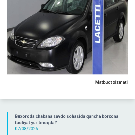
Matbuot
xizmati
Buxoroda chakana savdo sohasida qancha korxona
faoliyat yuritmoqda?
07/08/2026