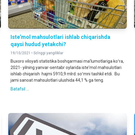
Isteʼmol mahsulotlari ishlab chiqarishda
qaysi hudud yetakchi?
19/10/2021 •
So'nggi yangiliklar
Buxoro viloyati statistika boshqarmasi maʼlumotlariga koʻra,
2021- yilning yanvar-sentabr oylarida isteʼmol mahsulotlari
ishlab chiqarish hajmi 5910,9 mlrd. soʻmni tashkil etdi. Bu
jami sanoat mahsulotlari ulushida 44,1 % ga teng.
Batafsil ...