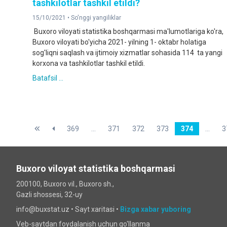
tashkilotlar tashkil etildi?
15/10/2021 •
So'nggi yangiliklar
Buxoro viloyati statistika boshqarmasi ma'lumotlariga ko'ra,
Buxoro viloyati bo'yicha 2021- yilning 1- oktabr holatiga
sog'liqni saqlash va ijtimoiy xizmatlar sohasida 114 ta yangi
korxona va tashkilotlar tashkil etildi.
Batafsil ...
369
...
371
372
373
374
...
3
Buxoro viloyat statistika boshqarmasi
200100, Buxoro vil., Buxoro sh.,
Gazli shossesi, 32-uy
info@buxstat.uz •
Sayt xaritasi
•
Bizga xabar yuboring
Veb-saytdan foydalanish uchun qo'llanma