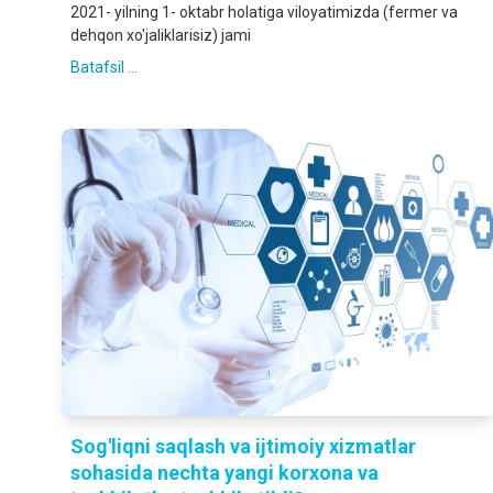
2021- yilning 1- oktabr holatiga viloyatimizda (fermer va
dehqon xo'jaliklarisiz) jami
Batafsil ...
Sog'liqni saqlash va ijtimoiy xizmatlar
sohasida nechta yangi korxona va