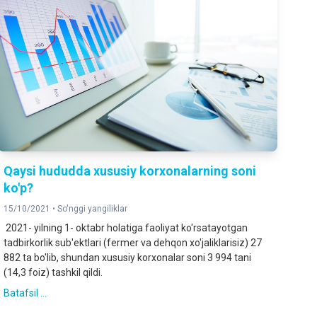
Qaysi hududda xususiy korxonalarning soni
ko'p?
15/10/2021 •
So'nggi yangiliklar
2021- yilning 1- oktabr holatiga faoliyat ko'rsatayotgan
tadbirkorlik sub'ektlari (fermer va dehqon xo'jaliklarisiz) 27
882 ta bo'lib, shundan xususiy korxonalar soni 3 994 tani
(14,3 foiz) tashkil qildi.
Batafsil ...