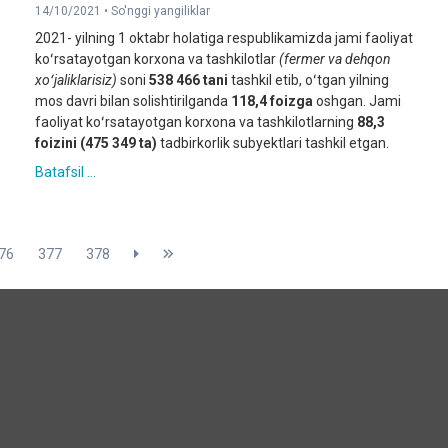
14/10/2021 •
So'nggi yangiliklar
2021- yilning 1 oktabr holatiga respublikamizda jami faoliyat
koʻrsatayotgan korxona va tashkilotlar
(fermer va dehqon
xoʻjaliklarisiz)
soni
538 466 tani
tashkil etib, oʻtgan yilning
mos davri bilan solishtirilganda
118
,4 foizga
oshgan. Jami
faoliyat koʻrsatayotgan korxona va tashkilotlarning
88,3
foizini
(475 349 ta)
tadbirkorlik subyektlari tashkil etgan.
Batafsil ...
76
377
378