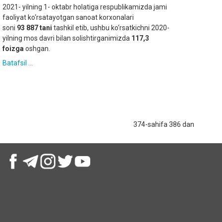
2021- yilning 1- oktabr holatiga respublikamizda jami
faoliyat ko‘rsatayotgan sanoat korxonalari
soni
93 887 tani
tashkil etib, ushbu ko‘rsatkichni 2020-
yilning mos davri bilan solishtirganimizda
117,3
foizga
oshgan.
Batafsil ...
374-sahifa 386 dan