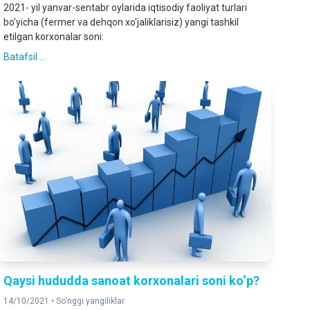
2021- yil yanvar-sentabr oylarida iqtisodiy faoliyat turlari
bo'yicha (fermer va dehqon xo'jaliklarisiz) yangi tashkil
etilgan korxonalar soni:
Batafsil ...
Qaysi hududda sanoat korxonalari soni ko‘p?
14/10/2021 •
So'nggi yangiliklar