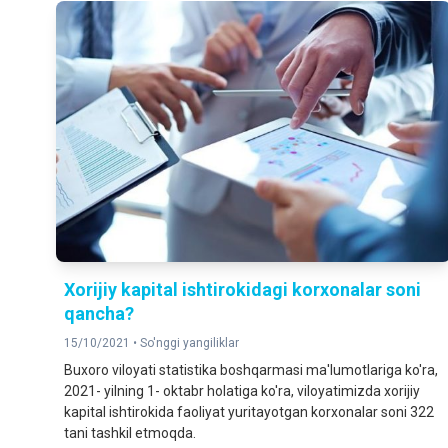
Xorijiy kapital ishtirokidagi korxonalar soni
qancha?
15/10/2021 •
So'nggi yangiliklar
Buxoro viloyati statistika boshqarmasi ma'lumotlariga ko'ra,
2021- yilning 1- oktabr holatiga ko'ra, viloyatimizda xorijiy
kapital ishtirokida faoliyat yuritayotgan korxonalar soni 322
tani tashkil etmoqda.