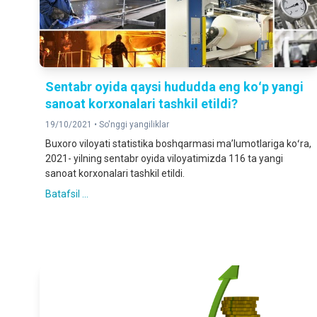
Sentabr oyida qaysi hududda eng koʻp yangi
sanoat korxonalari tashkil etildi?
19/10/2021 •
So'nggi yangiliklar
Buxoro viloyati statistika boshqarmasi maʼlumotlariga koʻra,
2021- yilning sentabr oyida viloyatimizda 116 ta yangi
sanoat korxonalari tashkil etildi.
Batafsil ...