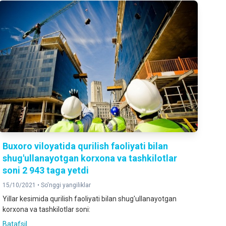
Buxoro viloyatida qurilish faoliyati bilan
shug'ullanayotgan korxona va tashkilotlar
soni 2 943 taga yetdi
15/10/2021 •
So'nggi yangiliklar
Yillar kesimida qurilish faoliyati bilan shug'ullanayotgan
korxona va tashkilotlar soni:
Batafsil ...