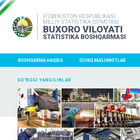
O‘ZBEKISTON RESPUBLIKASI
MILLIY STATISTIKA QO‘MITASI
BUXORO VILOYATI
STATISTIKA BOSHQARMASI
BOSHQARMA HAQIDA
OCHIQ MA'LUMOTLAR
SO'NGGI YANGILIKLAR