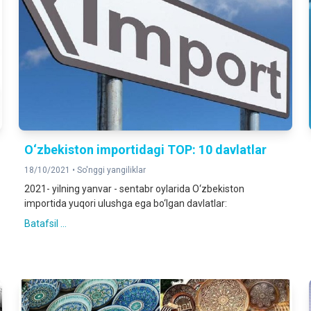
O‘zbekiston importidagi TOP: 10 davlatlar
18/10/2021 •
So'nggi yangiliklar
2021- yilning yanvar - sentabr oylarida O‘zbekiston
importida yuqori ulushga ega bo‘lgan davlatlar:
Batafsil ...