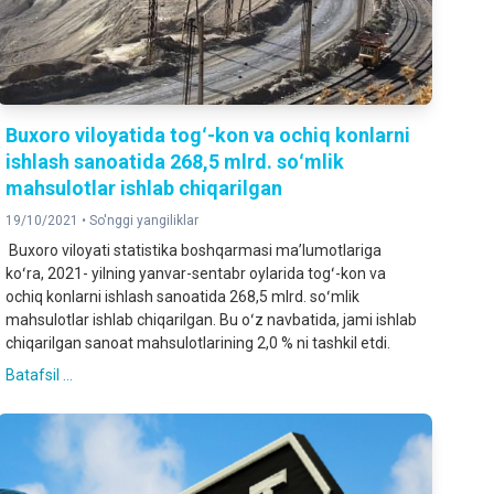
Buxoro viloyatida togʻ-kon va ochiq konlarni
ishlash sanoatida 268,5 mlrd. soʻmlik
mahsulotlar ishlab chiqarilgan
19/10/2021 •
So'nggi yangiliklar
Buxoro viloyati statistika boshqarmasi maʼlumotlariga
koʻra, 2021- yilning yanvar-sentabr oylarida togʻ-kon va
ochiq konlarni ishlash sanoatida 268,5 mlrd. soʻmlik
mahsulotlar ishlab chiqarilgan. Bu oʻz navbatida, jami ishlab
chiqarilgan sanoat mahsulotlarining 2,0 % ni tashkil etdi.
Batafsil ...