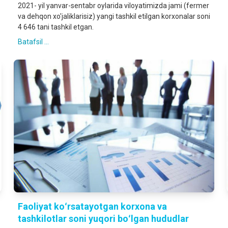
2021- yil yanvar-sentabr oylarida viloyatimizda jami (fermer
va dehqon xo'jaliklarisiz) yangi tashkil etilgan korxonalar soni
4 646 tani tashkil etgan.
Batafsil ...
Faoliyat koʻrsatayotgan korxona va
tashkilotlar soni yuqori boʻlgan hududlar