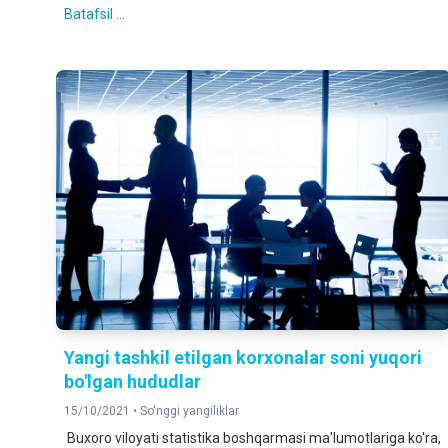
Batafsil ...
Yangi tashkil etilgan korxonalar soni yuqori
bo'lgan hududlar
15/10/2021 •
So'nggi yangiliklar
Buxoro viloyati statistika boshqarmasi ma'lumotlariga ko'ra,