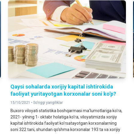
Qaysi sohalarda xorijiy kapital ishtirokida
faoliyat yuritayotgan korxonalar soni ko'p?
15/10/2021 •
So'nggi yangiliklar
Buxoro viloyati statistika boshqarmasi ma'lumotlariga ko'ra,
2021- yilning 1- oktabr holatiga ko'ra, viloyatimizda xorijiy
kapital ishtirokida faoliyat ko'rsatayotgan korxonalarning
soni 322 tani, shundan qo'shma korxonalar 193 ta va xorijiy