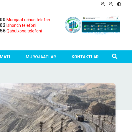
-00
Murojaat uchun telefon
-02
Ishonch telefoni
-56
Qabulxona telefoni
MATI
MUROJAATLAR
KONTAKTLAR