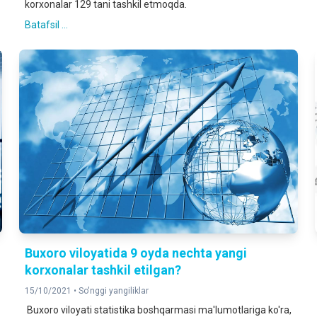
korxonalar 129 tani tashkil etmoqda.
Batafsil ...
Buxoro viloyatida 9 oyda nechta yangi
korxonalar tashkil etilgan?
15/10/2021 •
So'nggi yangiliklar
Buxoro viloyati statistika boshqarmasi ma'lumotlariga ko'ra,