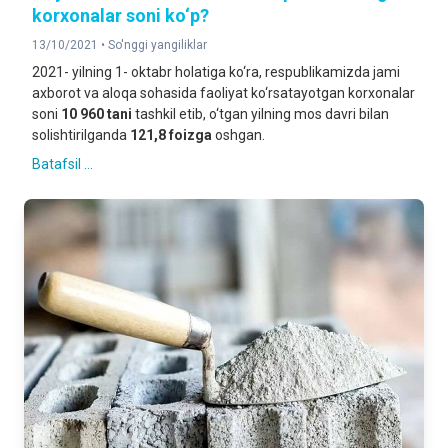
korxonalar soni ko‘p?
13/10/2021 •
So'nggi yangiliklar
2021- yilning 1- oktabr holatiga ko‘ra, respublikamizda jami
axborot va aloqa sohasida faoliyat ko‘rsatayotgan korxonalar
soni
10 960 tani
tashkil etib, o‘tgan yilning mos davri bilan
solishtirilganda
121,8 foizga
oshgan.
Batafsil ...