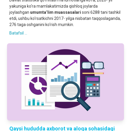
Davlat statistika qo‘mitasi ma‘lumotlariga ko‘ra, 2020- yil
yakuniga ko‘ra mamlakatimizda qishloq joylarda
joylashgan
umumta’lim muassasalari
soni 6288 tani tashkil
etdi, ushbu ko‘rsatkichni 2017- yilga nisbatan taqqoslaganda,
276 taga oshganini ko‘rish mumkin.
Batafsil ...
Qaysi hududda axborot va aloqa sohasidagi