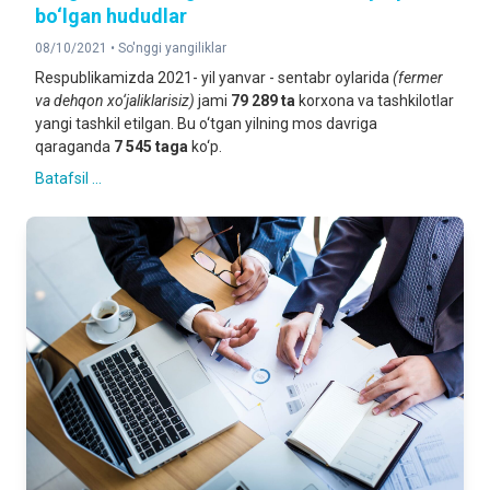
bo‘lgan hududlar
08/10/2021 •
So'nggi yangiliklar
Respublikamizda 2021- yil yanvar - sentabr oylarida
(fermer
va dehqon xo‘jaliklarisiz)
jami
79 289 ta
korxona va tashkilotlar
yangi tashkil etilgan. Bu o‘tgan yilning mos davriga
qaraganda
7 545 taga
ko‘p.
Batafsil ...