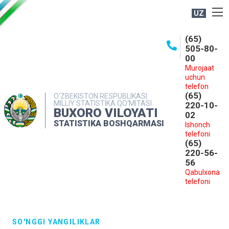
UZ
BOSHQARMA HAQIDA
(65)
505-80-
OCHIQ MA'LUMOTLAR
00
Murojaat
NASHRLAR
uchun
INTERAKTIV XIZMATLAR
telefon
(65)
O‘ZBEKISTON RESPUBLIKASI
MILLIY STATISTIKA QO‘MITASI
MATBUOT XIZMATI
220-10-
BUXORO VILOYATI
02
MUROJAATLAR
STATISTIKA BOSHQARMASI
Ishonch
telefoni
KONTAKTLAR
(65)
220-56-
56
Qabulxona
telefoni
SO'NGGI YANGILIKLAR