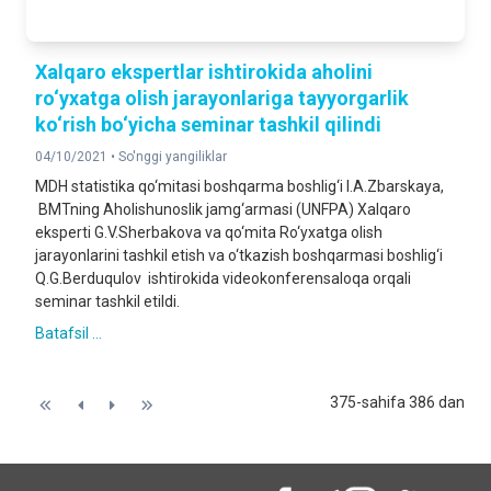
Xalqaro ekspertlar ishtirokida aholini
ro‘yxatga olish jarayonlariga tayyorgarlik
ko‘rish bo‘yicha seminar tashkil qilindi
04/10/2021 •
So'nggi yangiliklar
MDH statistika qo‘mitasi boshqarma boshlig‘i I.A.Zbarskaya,
BMTning Aholishunoslik jamg‘armasi (UNFPA) Xalqaro
eksperti G.V.Sherbakova va qo‘mita Ro‘yxatga olish
jarayonlarini tashkil etish va o‘tkazish boshqarmasi boshlig‘i
Q.G.Berduqulov ishtirokida videokonferensaloqa orqali
seminar tashkil etildi.
Batafsil ...
375-sahifa 386 dan