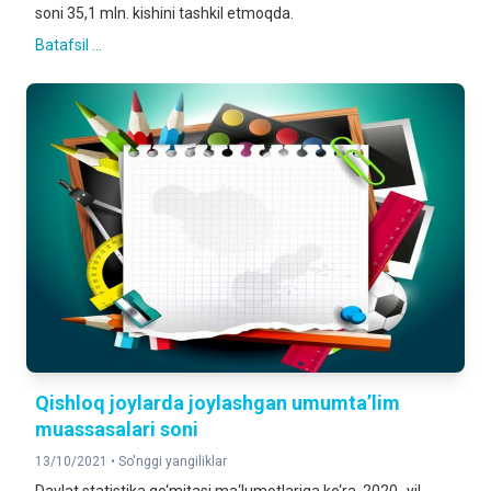
soni 35,1 mln. kishini tashkil etmoqda.
Batafsil ...
Qishloq joylarda joylashgan umumta’lim
muassasalari soni
13/10/2021 •
So'nggi yangiliklar