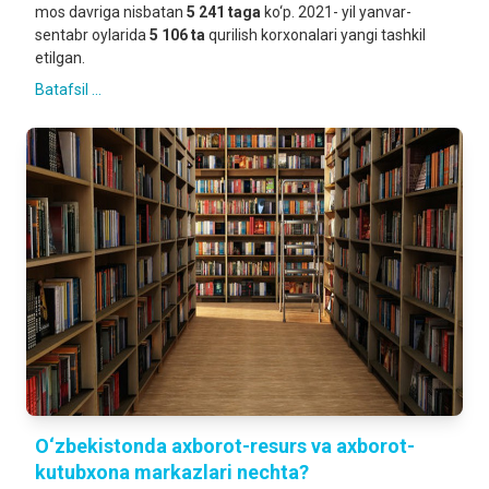
mos davriga nisbatan
5 241 taga
ko‘p. 2021- yil yanvar-
sentabr oylarida
5 106 ta
qurilish korxonalari yangi tashkil
etilgan.
Batafsil ...
O‘zbekistonda axborot-resurs va axborot-
kutubxona markazlari nechta?