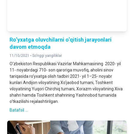
Ro‘yxatga oluvchilarni o‘qitish jarayonlari
davom etmoqda
11/10/2021 •
So'nggi yangiliklar
O‘zbekiston Respublikasi Vazirlar Mahkamasining 2020- yil
11- noyabrdagi 710- son qaroriga muvofiq, aholini sinov
tariqasida ro‘yxatga olish tadbiri 2021- yil 1–25- noyabr
kunlari Andijon viloyatining Xo‘jaobod tumani, Toshkent
viloyatining Yuqori Chirchiq tumani, Xorazm viloyatining Xiva
shahri hamda Toshkent shahrining Yashnobod tumanida
o‘tkazilishi rejalashtirilgan.
Batafsil ...