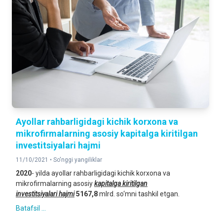
Ayollar rahbarligidagi kichik korxona va
mikrofirmalarning asosiy kapitalga kiritilgan
investitsiyalari hajmi
11/10/2021 •
So'nggi yangiliklar
2020
- yilda ayollar rahbarligidagi kichik korxona va
mikrofirmalarning asosiy
kapitalga kiritilgan
investitsiyalari
hajmi
5167
,
8
mlrd. so‘mni tashkil etgan.
Batafsil ...