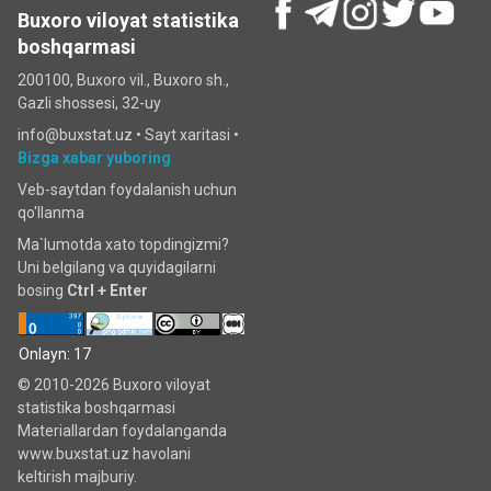
Buxoro viloyat statistika
boshqarmasi
200100, Buxoro vil., Buxoro sh.,
Gazli shossesi, 32-uy
info@buxstat.uz •
Sayt xaritasi
•
Bizga xabar yuboring
Veb-saytdan foydalanish uchun
qo'llanma
Ma`lumotda xato topdingizmi?
Uni belgilang va quyidagilarni
bosing
Ctrl + Enter
Onlayn: 17
© 2010-2026 Buxoro viloyat
statistika boshqarmasi
Materiallardan foydalanganda
www.buxstat.uz havolani
keltirish majburiy.