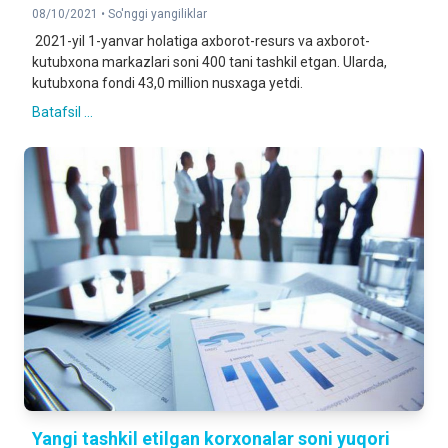
08/10/2021 •
So'nggi yangiliklar
2021-yil 1-yanvar holatiga axborot-resurs va axborot-
kutubxona markazlari soni 400 tani tashkil etgan. Ularda,
kutubxona fondi 43,0 million nusxaga yetdi.
Batafsil ...
Yangi tashkil etilgan korxonalar soni yuqori