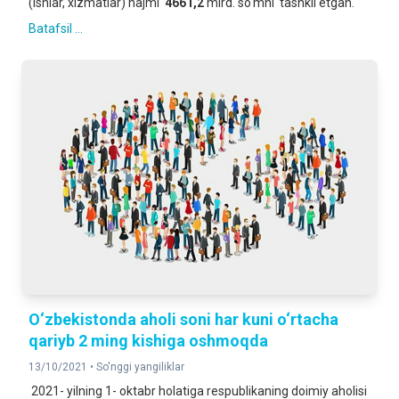
(ishlar, xizmatlar) hajmi
4661,2
mlrd. so‘mni tashkil etgan.
Batafsil ...
O‘zbekistonda aholi soni har kuni o‘rtacha
qariyb 2 ming kishiga oshmoqda
13/10/2021 •
So'nggi yangiliklar
2021- yilning 1- oktabr holatiga respublikaning doimiy aholisi