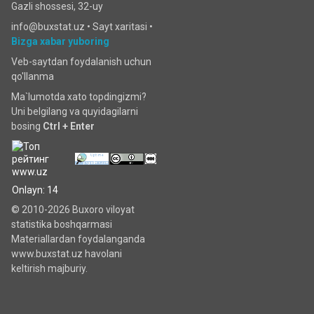
Gazli shossesi, 32-uy
info@buxstat.uz •
Sayt xaritasi
•
Bizga xabar yuboring
Veb-saytdan foydalanish uchun
qo'llanma
Ma`lumotda xato topdingizmi?
Uni belgilang va quyidagilarni
bosing
Ctrl + Enter
Onlayn: 14
© 2010-2026 Buxoro viloyat
statistika boshqarmasi
Materiallardan foydalanganda
www.buxstat.uz havolani
keltirish majburiy.