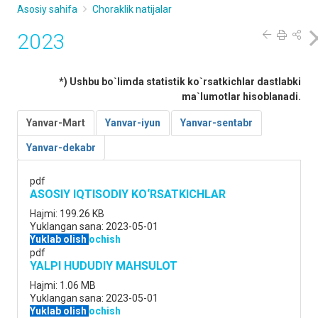
Asosiy sahifa
Choraklik natijalar
2023
*) Ushbu bo`limda statistik ko`rsatkichlar dastlabki
ma`lumotlar hisoblanadi.
Yanvar-Mart
Yanvar-iyun
Yanvar-sentabr
Yanvar-dekabr
pdf
ASOSIY IQTISODIY KO‘RSATKICHLAR
Hajmi:
199.26 KB
Yuklangan sana:
2023-05-01
Yuklab olish
ochish
pdf
YALPI HUDUDIY MAHSULOT
Hajmi:
1.06 MB
Yuklangan sana:
2023-05-01
Yuklab olish
ochish