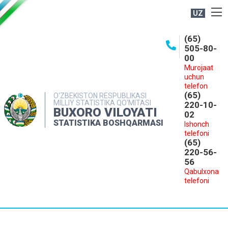
UZ
BOSHQARMA HAQIDA
(65)
505-80-
OCHIQ MA'LUMOTLAR
00
Murojaat
NASHRLAR
uchun
INTERAKTIV XIZMATLAR
telefon
(65)
O‘ZBEKISTON RESPUBLIKASI
MILLIY STATISTIKA QO‘MITASI
MATBUOT XIZMATI
220-10-
BUXORO VILOYATI
02
MUROJAATLAR
STATISTIKA BOSHQARMASI
Ishonch
telefoni
KONTAKTLAR
(65)
220-56-
56
Qabulxona
telefoni