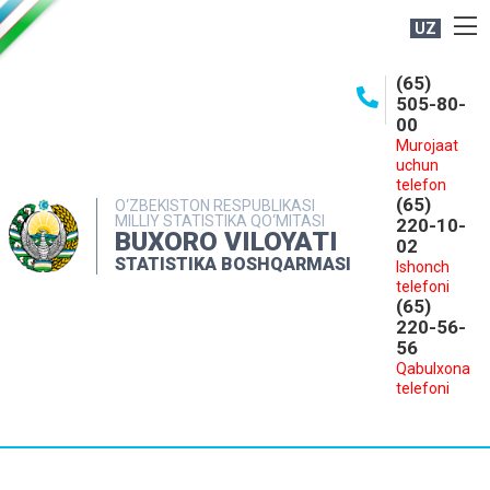
UZ
BOSHQARMA HAQIDA
(65)
505-80-
OCHIQ MA'LUMOTLAR
00
Murojaat
NASHRLAR
uchun
INTERAKTIV XIZMATLAR
telefon
(65)
O‘ZBEKISTON RESPUBLIKASI
MILLIY STATISTIKA QO‘MITASI
MATBUOT XIZMATI
220-10-
BUXORO VILOYATI
02
MUROJAATLAR
STATISTIKA BOSHQARMASI
Ishonch
telefoni
KONTAKTLAR
(65)
220-56-
56
Qabulxona
telefoni