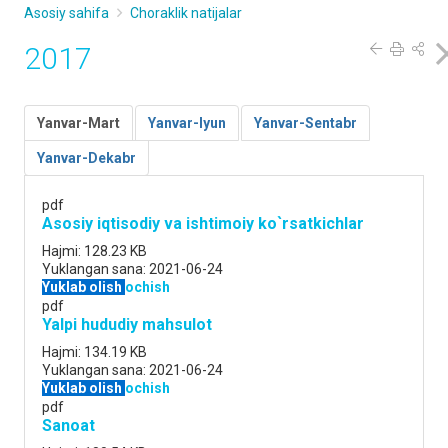
Asosiy sahifa
Choraklik natijalar
2017
Yanvar-Mart
Yanvar-Iyun
Yanvar-Sentabr
Yanvar-Dekabr
pdf
Asosiy iqtisodiy va ishtimoiy ko`rsatkichlar
Hajmi:
128.23 KB
Yuklangan sana:
2021-06-24
Yuklab olish
ochish
pdf
Yalpi hududiy mahsulot
Hajmi:
134.19 KB
Yuklangan sana:
2021-06-24
Yuklab olish
ochish
pdf
Sanoat