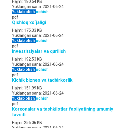
Hajmi:
180.54 KB
Yuklangan sana:
2021-06-24
Yuklab olish
ochish
pdf
Qishloq xo`jaligi
Hajmi:
175.33 KB
Yuklangan sana:
2021-06-24
Yuklab olish
ochish
pdf
Investitsiyalar va qurilish
Hajmi:
192.53 KB
Yuklangan sana:
2021-06-24
Yuklab olish
ochish
pdf
Kichik biznes va tadbirkorlik
Hajmi:
151.99 KB
Yuklangan sana:
2021-06-24
Yuklab olish
ochish
pdf
Korxonalar va tashkilotlar faoliyatining umumiy
tavsifi
Hajmi:
256.06 KB
Yuklangan sana:
2021-06-24