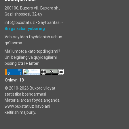
200100, Buxoro vil., Buxoro sh.,
Gazli shossesi, 32-uy
info@buxstat.uz •
Sayt xaritasi
•
Bizga xabar yuboring
Veb-saytdan foydalanish uchun
qo'llanma
Ma`lumotda xato topdingizmi?
Uni belgilang va quyidagilarni
bosing
Ctrl + Enter
Onlayn: 18
© 2010-2026 Buxoro viloyat
statistika boshqarmasi
Materiallardan foydalanganda
www.buxstat.uz havolani
keltirish majburiy.